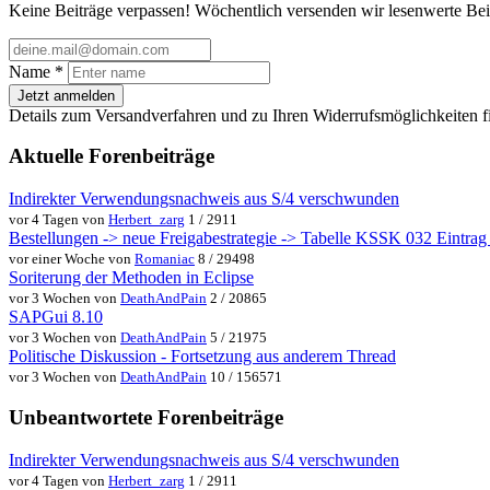
Keine Beiträge verpassen! Wöchentlich versenden wir lesenwerte Bei
Name
*
Jetzt anmelden
Details zum Versandverfahren und zu Ihren Widerrufsmöglichkeiten f
Aktuelle Forenbeiträge
Indirekter Verwendungsnachweis aus S/4 verschwunden
vor 4 Tagen von
Herbert_zarg
1 / 2911
Bestellungen -> neue Freigabestrategie -> Tabelle KSSK 032 Eintrag w
vor einer Woche von
Romaniac
8 / 29498
Soriterung der Methoden in Eclipse
vor 3 Wochen von
DeathAndPain
2 / 20865
SAPGui 8.10
vor 3 Wochen von
DeathAndPain
5 / 21975
Politische Diskussion - Fortsetzung aus anderem Thread
vor 3 Wochen von
DeathAndPain
10 / 156571
Unbeantwortete Forenbeiträge
Indirekter Verwendungsnachweis aus S/4 verschwunden
vor 4 Tagen von
Herbert_zarg
1 / 2911