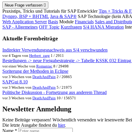
Neue Frage verfassen
Praxistips, Tricks und Tutorials für SAP Entwickler
Tips + Tricks & 
Dynpro, BSP + BHTML
Java & SAP®
SAP Technologie (kein AB
Web Application Server
Basis
Module
Financials
Sales and Distribut
SAP - Allgemeines
OFF Topic
Kurzfragen
S/4 HANA Migration
Int
Aktuelle Forenbeiträge
Indirekter Verwendungsnachweis aus S/4 verschwunden
vor 4 Tagen von
Herbert_zarg
1 / 2911
Bestellungen -> neue Freigabestrategie -> Tabelle KSSK 032 Eintrag w
vor einer Woche von
Romaniac
8 / 29498
Soriterung der Methoden in Eclipse
vor 3 Wochen von
DeathAndPain
2 / 20865
SAPGui 8.10
vor 3 Wochen von
DeathAndPain
5 / 21975
Politische Diskussion - Fortsetzung aus anderem Thread
vor 3 Wochen von
DeathAndPain
10 / 156571
Newsletter Anmeldung
Keine Beiträge verpassen! Wöchentlich versenden wir lesenwerte Be
Die letzte Ausgabe findest du
hier
.
Name
*