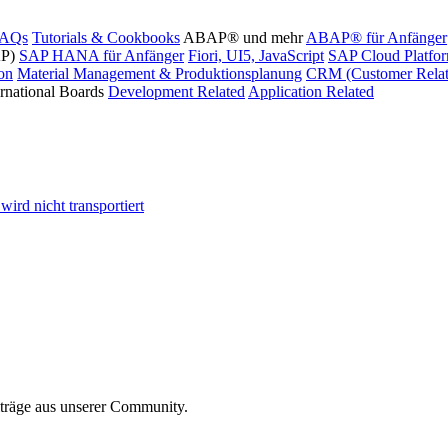
FAQs
Tutorials & Cookbooks
ABAP® und mehr
ABAP® für Anfänger
AP)
SAP HANA für Anfänger
Fiori, UI5, JavaScript
SAP Cloud Platfo
ion
Material Management & Produktionsplanung
CRM (Customer Relat
ernational Boards
Development Related
Application Related
ird nicht transportiert
iträge aus unserer Community.