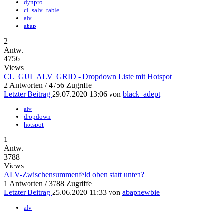
dynpro
cl_salv_table
alv
abap
2
Antw.
4756
Views
CL_GUI_ALV_GRID - Dropdown Liste mit Hotspot
2 Antworten / 4756 Zugriffe
Letzter Beitrag
29.07.2020 13:06 von
black_adept
alv
dropdown
hotspot
1
Antw.
3788
Views
ALV-Zwischensummenfeld oben statt unten?
1 Antworten / 3788 Zugriffe
Letzter Beitrag
25.06.2020 11:33 von
abapnewbie
alv