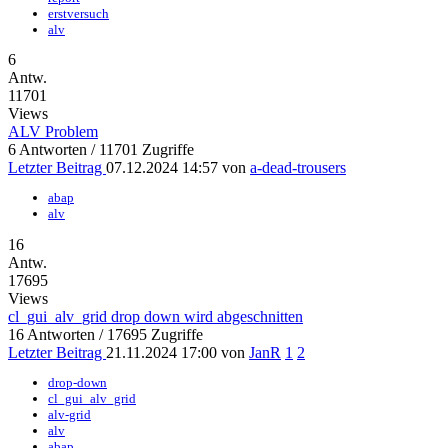
erstversuch
alv
6
Antw.
11701
Views
ALV Problem
6 Antworten / 11701 Zugriffe
Letzter Beitrag
07.12.2024 14:57 von
a-dead-trousers
abap
alv
16
Antw.
17695
Views
cl_gui_alv_grid drop down wird abgeschnitten
16 Antworten / 17695 Zugriffe
Letzter Beitrag
21.11.2024 17:00 von
JanR
1
2
drop-down
cl_gui_alv_grid
alv-grid
alv
abap