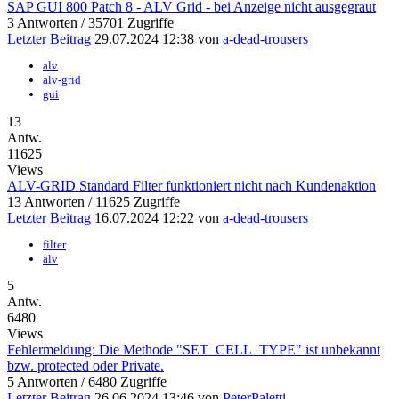
SAP GUI 800 Patch 8 - ALV Grid - bei Anzeige nicht ausgegraut
3 Antworten / 35701 Zugriffe
Letzter Beitrag
29.07.2024 12:38 von
a-dead-trousers
alv
alv-grid
gui
13
Antw.
11625
Views
ALV-GRID Standard Filter funktioniert nicht nach Kundenaktion
13 Antworten / 11625 Zugriffe
Letzter Beitrag
16.07.2024 12:22 von
a-dead-trousers
filter
alv
5
Antw.
6480
Views
Fehlermeldung: Die Methode "SET_CELL_TYPE" ist unbekannt
bzw. protected oder Private.
5 Antworten / 6480 Zugriffe
Letzter Beitrag
26.06.2024 13:46 von
PeterPaletti