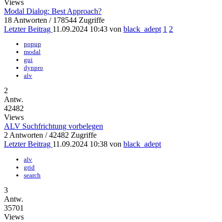
Views
Modal Dialog: Best Approach?
18 Antworten / 178544 Zugriffe
Letzter Beitrag
11.09.2024 10:43 von
black_adept
1
2
popup
modal
gui
dynpro
alv
2
Antw.
42482
Views
ALV Suchfrichtung vorbelegen
2 Antworten / 42482 Zugriffe
Letzter Beitrag
11.09.2024 10:38 von
black_adept
alv
grid
search
3
Antw.
35701
Views