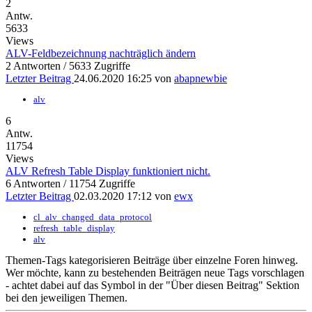
2
Antw.
5633
Views
ALV-Feldbezeichnung nachträglich ändern
2 Antworten / 5633 Zugriffe
Letzter Beitrag
24.06.2020 16:25 von
abapnewbie
alv
6
Antw.
11754
Views
ALV Refresh Table Display funktioniert nicht.
6 Antworten / 11754 Zugriffe
Letzter Beitrag
02.03.2020 17:12 von
ewx
cl_alv_changed_data_protocol
refresh_table_display
alv
Themen-Tags kategorisieren Beiträge über einzelne Foren hinweg.
Wer möchte, kann zu bestehenden Beiträgen neue Tags vorschlagen
- achtet dabei auf das
Symbol in der "Über diesen Beitrag" Sektion
bei den jeweiligen Themen.