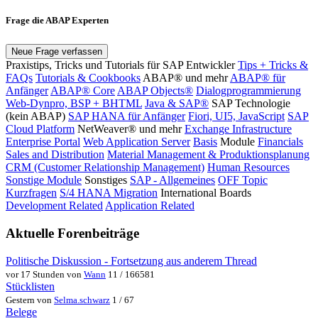
Frage die ABAP Experten
Neue Frage verfassen
Praxistips, Tricks und Tutorials für SAP Entwickler
Tips + Tricks &
FAQs
Tutorials & Cookbooks
ABAP® und mehr
ABAP® für
Anfänger
ABAP® Core
ABAP Objects®
Dialogprogrammierung
Web-Dynpro, BSP + BHTML
Java & SAP®
SAP Technologie
(kein ABAP)
SAP HANA für Anfänger
Fiori, UI5, JavaScript
SAP
Cloud Platform
NetWeaver® und mehr
Exchange Infrastructure
Enterprise Portal
Web Application Server
Basis
Module
Financials
Sales and Distribution
Material Management & Produktionsplanung
CRM (Customer Relationship Management)
Human Resources
Sonstige Module
Sonstiges
SAP - Allgemeines
OFF Topic
Kurzfragen
S/4 HANA Migration
International Boards
Development Related
Application Related
Aktuelle Forenbeiträge
Politische Diskussion - Fortsetzung aus anderem Thread
vor 17 Stunden von
Wann
11 / 166581
Stücklisten
Gestern von
Selma.schwarz
1 / 67
Belege