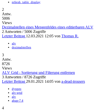
refresh_table_display
2
Antw.
5006
Views
Dezimalstellen eines Mengenfeldes eines editierbaren ALV
2 Antworten / 5006 Zugriffe
Letzter Beitrag
12.03.2021 12:05 von
Thomas R.
alv
dezimalstellen
3
Antw.
8726
Views
ALV Grid - Sortierung und Filterung entfernen
3 Antworten / 8726 Zugriffe
Letzter Beitrag
29.01.2021 14:05 von
a-dead-trousers
dynpro
alv-grid
alv
abap-7.4
4