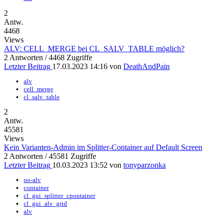
2
Antw.
4468
Views
ALV: CELL_MERGE bei CL_SALV_TABLE möglich?
2 Antworten / 4468 Zugriffe
Letzter Beitrag
17.03.2023 14:16 von
DeathAndPain
alv
cell_merge
cl_salv_table
2
Antw.
45581
Views
Kein Varianten-Admin im Splitter-Container auf Default Screen
2 Antworten / 45581 Zugriffe
Letzter Beitrag
10.03.2023 13:52 von
tonyparzonka
oo-alv
container
cl_gui_splitter_cpontainer
cl_gui_alv_grid
alv