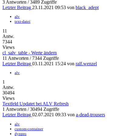
3 Antworten / 3489 Zugriffe
Letzter Beitrag
23.11.2021 09:53 von
black_adept
alv
text-datei
11
Antw.
7344
Views
cl_salv_table - Werte ändern
11 Antworten / 7344 Zugriffe
Letzter Beitrag
03.11.2021 15:24 von
ralf.wenzel
alv
1
Antw.
30494
Views
Textfeld Updatet bei ALV Refresh
1 Antworten / 30494 Zugriffe
Letzter Beitrag
02.07.2021 09:33 von
a-dead-trousers
alv
custom-container
dynpro