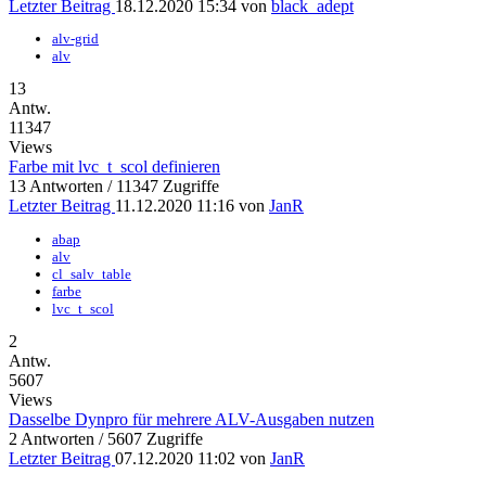
Letzter Beitrag
18.12.2020 15:34 von
black_adept
alv-grid
alv
13
Antw.
11347
Views
Farbe mit lvc_t_scol definieren
13 Antworten / 11347 Zugriffe
Letzter Beitrag
11.12.2020 11:16 von
JanR
abap
alv
cl_salv_table
farbe
lvc_t_scol
2
Antw.
5607
Views
Dasselbe Dynpro für mehrere ALV-Ausgaben nutzen
2 Antworten / 5607 Zugriffe
Letzter Beitrag
07.12.2020 11:02 von
JanR