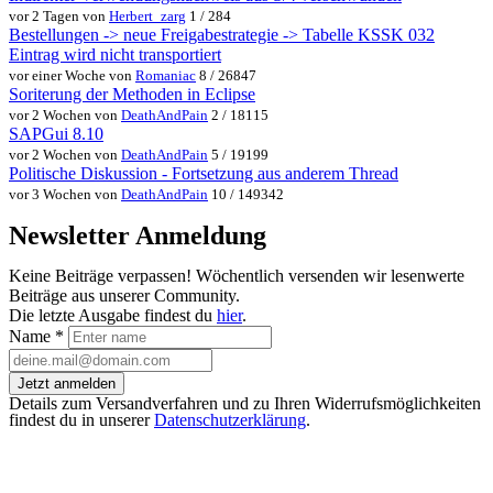
vor 2 Tagen von
Herbert_zarg
1 / 284
Bestellungen -> neue Freigabestrategie -> Tabelle KSSK 032
Eintrag wird nicht transportiert
vor einer Woche von
Romaniac
8 / 26847
Soriterung der Methoden in Eclipse
vor 2 Wochen von
DeathAndPain
2 / 18115
SAPGui 8.10
vor 2 Wochen von
DeathAndPain
5 / 19199
Politische Diskussion - Fortsetzung aus anderem Thread
vor 3 Wochen von
DeathAndPain
10 / 149342
Newsletter Anmeldung
Keine Beiträge verpassen! Wöchentlich versenden wir lesenwerte
Beiträge aus unserer Community.
Die letzte Ausgabe findest du
hier
.
Name
*
Jetzt anmelden
Details zum Versandverfahren und zu Ihren Widerrufsmöglichkeiten
findest du in unserer
Datenschutzerklärung
.