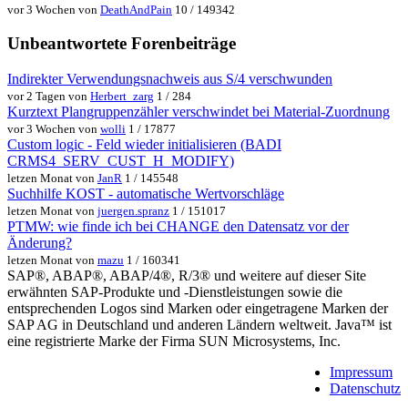
vor 3 Wochen von
DeathAndPain
10 / 149342
Unbeantwortete Forenbeiträge
Indirekter Verwendungsnachweis aus S/4 verschwunden
vor 2 Tagen von
Herbert_zarg
1 / 284
Kurztext Plangruppenzähler verschwindet bei Material-Zuordnung
vor 3 Wochen von
wolli
1 / 17877
Custom logic - Feld wieder initialisieren (BADI
CRMS4_SERV_CUST_H_MODIFY)
letzen Monat von
JanR
1 / 145548
Suchhilfe KOST - automatische Wertvorschläge
letzen Monat von
juergen.spranz
1 / 151017
PTMW: wie finde ich bei CHANGE den Datensatz vor der
Änderung?
letzen Monat von
mazu
1 / 160341
SAP®, ABAP®, ABAP/4®, R/3® und weitere auf dieser Site
erwähnten SAP-Produkte und -Dienstleistungen sowie die
entsprechenden Logos sind Marken oder eingetragene Marken der
SAP AG in Deutschland und anderen Ländern weltweit. Java™ ist
eine registrierte Marke der Firma SUN Microsystems, Inc.
Impressum
Datenschutz