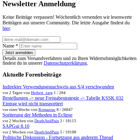
Newsletter Anmeldung
Keine Beiträge verpassen! Wöchentlich versenden wir lesenwerte
Beiträgen aus unserer Community. Die letzte Ausgabe findest du
hier
.
Name
*
Jetzt anmelden
Details zum Versandverfahren und zu Ihren Widerrufsmöglichkeiten
findest du in unserer
Datenschutzerklärung
.
Aktuelle Forenbeiträge
Indirekter Verwendungsnachweis aus S/4 verschwunden
vor 2 Tagen von
Herbert_zarg
1 / 284
Bestellungen -> neue Freigabestrategie -> Tabelle KSSK 032
Eintrag wird nicht transportiert
vor einer Woche von
Romaniac
8 / 26847
Soriterung der Methoden in Eclipse
vor 2 Wochen von
DeathAndPain
2 / 18115
SAPGui 8.10
vor 2 Wochen von
DeathAndPain
5 / 19199
Politische Diskussion - Fortsetzung aus anderem Thread