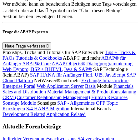
Wer möchte, kann zu bestehenden Beiträgen neue Tags vorschlagen
- achtet dabei auf das
Symbol in der "Über diesen Beitrag"
Sektion bei den jeweiligen Themen.
Frage die ABAP Experten
Neue Frage verfassen
Praxistips, Tricks und Tutorials für SAP Entwickler
Tips + Tricks &
FAQs
Tutorials & Cookbooks
ABAP® und mehr
ABAP® für
Anfänger
ABAP® Core
ABAP Objects®
Dialogprogrammierung
Web-Dynpro, BSP + BHTML
Java & SAP®
SAP Technologie
(kein ABAP)
SAP HANA für Anfänger
Fiori, UI5, JavaScript
SAP
Cloud Platform
NetWeaver® und mehr
Exchange Infrastructure
Enterprise Portal
Web Application Server
Basis
Module
Financials
Sales and Distribution
Material Management & Produktionsplanung
CRM (Customer Relationship Management)
Human Resources
Sonstige Module
Sonstiges
SAP - Allgemeines
OFF Topic
Kurzfragen
S/4 HANA Migration
International Boards
Development Related
Application Related
Aktuelle Forenbeiträge
Indirekter Verwendungsnachweis aus S/4 verschwunden