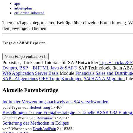
apo
arbeitsplan
cif_order_inbound
Themen-Tags kategorisieren Beiträge über einzelne Foren hinweg. We
den jeweiligen Themen.
Frage die ABAP Experten
Neue Frage verfassen
Praxistips, Tricks und Tutorials für SAP Entwickler
Tips + Tricks & 
Dynpro, BSP + BHTML
Java & SAP®
SAP Technologie (kein AB
Web Application Server
Basis
Module
Financials
Sales and Distribut
SAP - Allgemeines
OFF Topic
Kurzfragen
S/4 HANA Migration
Int
Aktuelle Forenbeiträge
Indirekter Verwendungsnachweis aus S/4 verschwunden
vor 3 Tagen von
Herbert_zarg
1 / 467
Bestellungen -> neue Freigabestrategie -> Tabelle KSSK 032 Eintrag w
vor einer Woche von
Romaniac
8 / 27137
Soriterung der Methoden in Eclipse
vor 3 Wochen von
DeathAndPain
2 / 18383