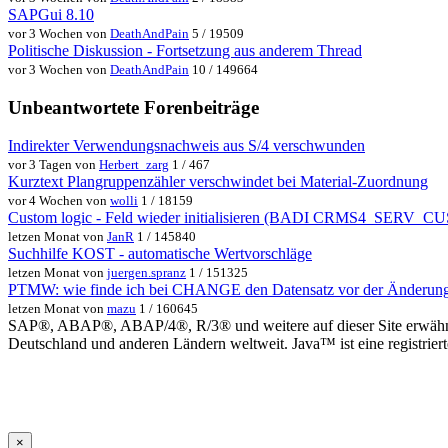
SAPGui 8.10
vor 3 Wochen von
DeathAndPain
5 / 19509
Politische Diskussion - Fortsetzung aus anderem Thread
vor 3 Wochen von
DeathAndPain
10 / 149664
Unbeantwortete Forenbeiträge
Indirekter Verwendungsnachweis aus S/4 verschwunden
vor 3 Tagen von
Herbert_zarg
1 / 467
Kurztext Plangruppenzähler verschwindet bei Material-Zuordnung
vor 4 Wochen von
wolli
1 / 18159
Custom logic - Feld wieder initialisieren (BADI CRMS4_SER
letzen Monat von
JanR
1 / 145840
Suchhilfe KOST - automatische Wertvorschläge
letzen Monat von
juergen.spranz
1 / 151325
PTMW: wie finde ich bei CHANGE den Datensatz vor der Änderun
letzen Monat von
mazu
1 / 160645
SAP®, ABAP®, ABAP/4®, R/3® und weitere auf dieser Site erwähnte
Deutschland und anderen Ländern weltweit. Java™ ist eine registrie
×