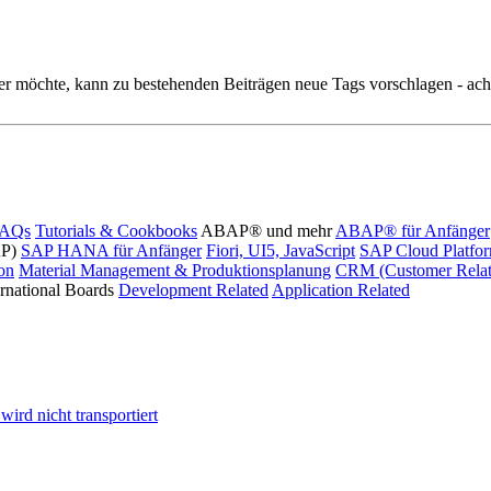
r möchte, kann zu bestehenden Beiträgen neue Tags vorschlagen - acht
FAQs
Tutorials & Cookbooks
ABAP® und mehr
ABAP® für Anfänger
AP)
SAP HANA für Anfänger
Fiori, UI5, JavaScript
SAP Cloud Platfo
ion
Material Management & Produktionsplanung
CRM (Customer Relat
ernational Boards
Development Related
Application Related
ird nicht transportiert