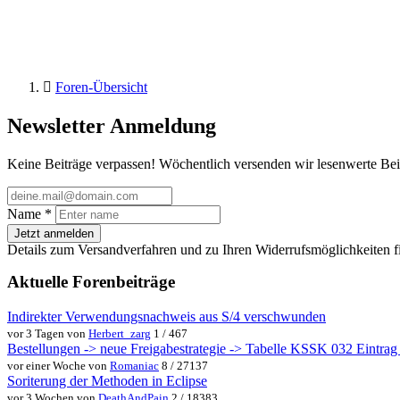
Foren-Übersicht
Newsletter Anmeldung
Keine Beiträge verpassen! Wöchentlich versenden wir lesenwerte Bei
Name
*
Jetzt anmelden
Details zum Versandverfahren und zu Ihren Widerrufsmöglichkeiten f
Aktuelle Forenbeiträge
Indirekter Verwendungsnachweis aus S/4 verschwunden
vor 3 Tagen von
Herbert_zarg
1 / 467
Bestellungen -> neue Freigabestrategie -> Tabelle KSSK 032 Eintrag w
vor einer Woche von
Romaniac
8 / 27137
Soriterung der Methoden in Eclipse
vor 3 Wochen von
DeathAndPain
2 / 18383