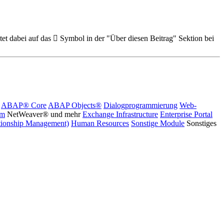
et dabei auf das
Symbol in der "Über diesen Beitrag" Sektion bei
ABAP® Core
ABAP Objects®
Dialogprogrammierung
Web-
rm
NetWeaver® und mehr
Exchange Infrastructure
Enterprise Portal
ionship Management)
Human Resources
Sonstige Module
Sonstiges