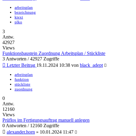
arbeitsplan
bezeichnung
ktext
plko
3
Antw.
42927
Views
Funktionsbaustein Zuordnung Arbeitsplan / Stückliste
3 Antworten / 42927 Zugriffe
Letzter Beitrag
19.11.2024 10:38 von
black_adept
arbeitsplan
funktion
stückliste
zuordnung
0
Antw.
12160
Views
Prüflos im Fertigungsauftrag manuell anlegen
0 Antworten / 12160 Zugriffe
alexander.horn
» 10.01.2024 11:47