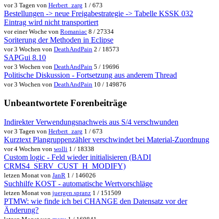
vor 3 Tagen von
Herbert_zarg
1 / 673
Bestellungen -> neue Freigabestrategie -> Tabelle KSSK 032
Eintrag wird nicht transportiert
vor einer Woche von
Romaniac
8 / 27334
Soriterung der Methoden in Eclipse
vor 3 Wochen von
DeathAndPain
2 / 18573
SAPGui 8.10
vor 3 Wochen von
DeathAndPain
5 / 19696
Politische Diskussion - Fortsetzung aus anderem Thread
vor 3 Wochen von
DeathAndPain
10 / 149876
Unbeantwortete Forenbeiträge
Indirekter Verwendungsnachweis aus S/4 verschwunden
vor 3 Tagen von
Herbert_zarg
1 / 673
Kurztext Plangruppenzähler verschwindet bei Material-Zuordnung
vor 4 Wochen von
wolli
1 / 18338
Custom logic - Feld wieder initialisieren (BADI
CRMS4_SERV_CUST_H_MODIFY)
letzen Monat von
JanR
1 / 146026
Suchhilfe KOST - automatische Wertvorschläge
letzen Monat von
juergen.spranz
1 / 151509
PTMW: wie finde ich bei CHANGE den Datensatz vor der
Änderung?