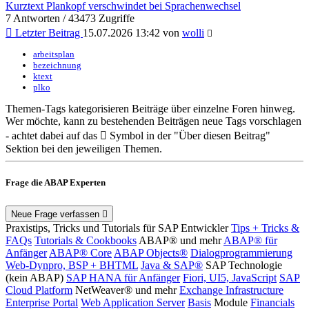
Kurztext Plankopf verschwindet bei Sprachenwechsel
7 Antworten / 43473 Zugriffe
Letzter Beitrag
15.07.2026 13:42 von
wolli
arbeitsplan
bezeichnung
ktext
plko
Themen-Tags kategorisieren Beiträge über einzelne Foren hinweg.
Wer möchte, kann zu bestehenden Beiträgen neue Tags vorschlagen
- achtet dabei auf das
Symbol in der "Über diesen Beitrag"
Sektion bei den jeweiligen Themen.
Frage die ABAP Experten
Neue Frage verfassen
Praxistips, Tricks und Tutorials für SAP Entwickler
Tips + Tricks &
FAQs
Tutorials & Cookbooks
ABAP® und mehr
ABAP® für
Anfänger
ABAP® Core
ABAP Objects®
Dialogprogrammierung
Web-Dynpro, BSP + BHTML
Java & SAP®
SAP Technologie
(kein ABAP)
SAP HANA für Anfänger
Fiori, UI5, JavaScript
SAP
Cloud Platform
NetWeaver® und mehr
Exchange Infrastructure
Enterprise Portal
Web Application Server
Basis
Module
Financials