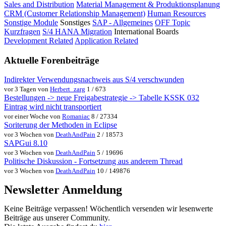
Sales and Distribution
Material Management & Produktionsplanung
CRM (Customer Relationship Management)
Human Resources
Sonstige Module
Sonstiges
SAP - Allgemeines
OFF Topic
Kurzfragen
S/4 HANA Migration
International Boards
Development Related
Application Related
Aktuelle Forenbeiträge
Indirekter Verwendungsnachweis aus S/4 verschwunden
vor 3 Tagen von
Herbert_zarg
1 / 673
Bestellungen -> neue Freigabestrategie -> Tabelle KSSK 032
Eintrag wird nicht transportiert
vor einer Woche von
Romaniac
8 / 27334
Soriterung der Methoden in Eclipse
vor 3 Wochen von
DeathAndPain
2 / 18573
SAPGui 8.10
vor 3 Wochen von
DeathAndPain
5 / 19696
Politische Diskussion - Fortsetzung aus anderem Thread
vor 3 Wochen von
DeathAndPain
10 / 149876
Newsletter Anmeldung
Keine Beiträge verpassen! Wöchentlich versenden wir lesenwerte
Beiträge aus unserer Community.