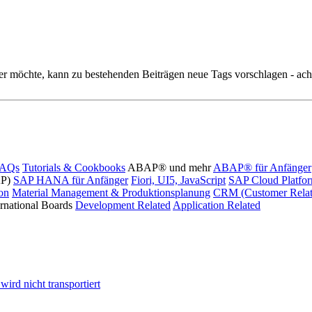
r möchte, kann zu bestehenden Beiträgen neue Tags vorschlagen - acht
FAQs
Tutorials & Cookbooks
ABAP® und mehr
ABAP® für Anfänger
AP)
SAP HANA für Anfänger
Fiori, UI5, JavaScript
SAP Cloud Platfo
ion
Material Management & Produktionsplanung
CRM (Customer Relat
ernational Boards
Development Related
Application Related
ird nicht transportiert