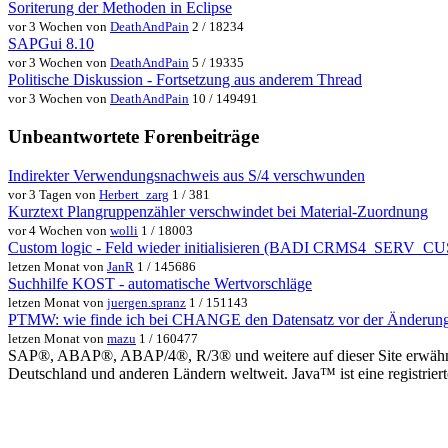
Soriterung der Methoden in Eclipse
vor 3 Wochen von
DeathAndPain
2 / 18234
SAPGui 8.10
vor 3 Wochen von
DeathAndPain
5 / 19335
Politische Diskussion - Fortsetzung aus anderem Thread
vor 3 Wochen von
DeathAndPain
10 / 149491
Unbeantwortete Forenbeiträge
Indirekter Verwendungsnachweis aus S/4 verschwunden
vor 3 Tagen von
Herbert_zarg
1 / 381
Kurztext Plangruppenzähler verschwindet bei Material-Zuordnung
vor 4 Wochen von
wolli
1 / 18003
Custom logic - Feld wieder initialisieren (BADI CRMS4_SER
letzen Monat von
JanR
1 / 145686
Suchhilfe KOST - automatische Wertvorschläge
letzen Monat von
juergen.spranz
1 / 151143
PTMW: wie finde ich bei CHANGE den Datensatz vor der Änderun
letzen Monat von
mazu
1 / 160477
SAP®, ABAP®, ABAP/4®, R/3® und weitere auf dieser Site erwähnte
Deutschland und anderen Ländern weltweit. Java™ ist eine registrie