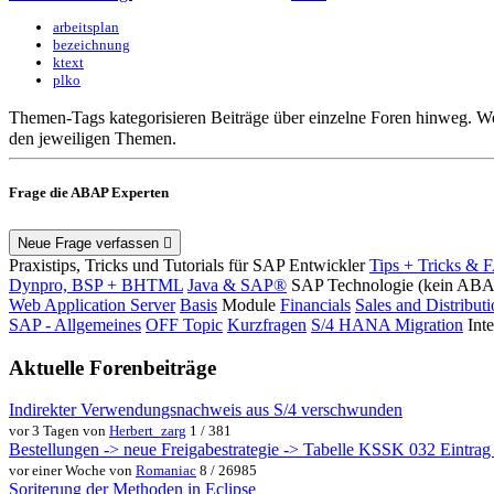
arbeitsplan
bezeichnung
ktext
plko
Themen-Tags kategorisieren Beiträge über einzelne Foren hinweg. We
den jeweiligen Themen.
Frage die ABAP Experten
Neue Frage verfassen
Praxistips, Tricks und Tutorials für SAP Entwickler
Tips + Tricks & 
Dynpro, BSP + BHTML
Java & SAP®
SAP Technologie (kein AB
Web Application Server
Basis
Module
Financials
Sales and Distribut
SAP - Allgemeines
OFF Topic
Kurzfragen
S/4 HANA Migration
Int
Aktuelle Forenbeiträge
Indirekter Verwendungsnachweis aus S/4 verschwunden
vor 3 Tagen von
Herbert_zarg
1 / 381
Bestellungen -> neue Freigabestrategie -> Tabelle KSSK 032 Eintrag w
vor einer Woche von
Romaniac
8 / 26985
Soriterung der Methoden in Eclipse