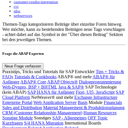
customer-vendor-integration
cvi
idoc
webservices
Themen-Tags kategorisieren Beiträge über einzelne Foren hinweg.
Wer möchte, kann zu bestehenden Beiträgen neue Tags vorschlagen
- achtet dabei auf das
Symbol in der "Über diesen Beitrag" Sektion
bei den jeweiligen Themen.
Frage die ABAP Experten
Neue Frage verfassen
Praxistips, Tricks und Tutorials für SAP Entwickler
Tips + Tricks &
FAQs
Tutorials & Cookbooks
ABAP® und mehr
ABAP® für
Anfänger
ABAP® Core
ABAP Objects®
Dialogprogrammierung
Web-Dynpro, BSP + BHTML
Java & SAP®
SAP Technologie
(kein ABAP)
SAP HANA für Anfänger
Fiori, UI5, JavaScript
SAP
Cloud Platform
NetWeaver® und mehr
Exchange Infrastructure
Enterprise Portal
Web Application Server
Basis
Module
Financials
Sales and Distribution
Material Management & Produktionsplanung
CRM (Customer Relationship Management)
Human Resources
Sonstige Module
Sonstiges
SAP - Allgemeines
OFF Topic
Kurzfragen
S/4 HANA Migration
International Boards