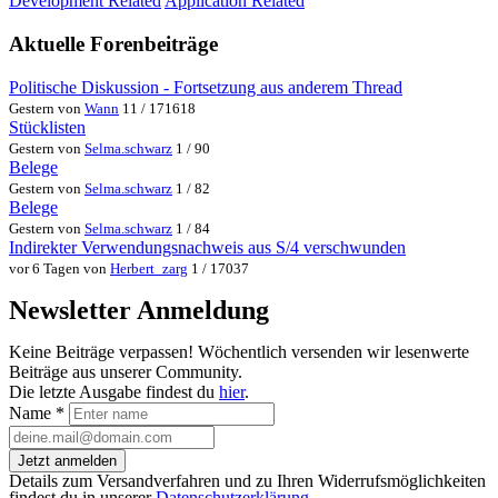
Development Related
Application Related
Aktuelle Forenbeiträge
Politische Diskussion - Fortsetzung aus anderem Thread
Gestern von
Wann
11 / 171618
Stücklisten
Gestern von
Selma.schwarz
1 / 90
Belege
Gestern von
Selma.schwarz
1 / 82
Belege
Gestern von
Selma.schwarz
1 / 84
Indirekter Verwendungsnachweis aus S/4 verschwunden
vor 6 Tagen von
Herbert_zarg
1 / 17037
Newsletter Anmeldung
Keine Beiträge verpassen! Wöchentlich versenden wir lesenwerte
Beiträge aus unserer Community.
Die letzte Ausgabe findest du
hier
.
Name
*
Jetzt anmelden
Details zum Versandverfahren und zu Ihren Widerrufsmöglichkeiten
findest du in unserer
Datenschutzerklärung
.