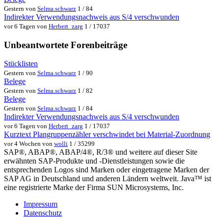
Gestern von
Selma.schwarz
1 / 84
Indirekter Verwendungsnachweis aus S/4 verschwunden
vor 6 Tagen von
Herbert_zarg
1 / 17037
Unbeantwortete Forenbeiträge
Stücklisten
Gestern von
Selma.schwarz
1 / 90
Belege
Gestern von
Selma.schwarz
1 / 82
Belege
Gestern von
Selma.schwarz
1 / 84
Indirekter Verwendungsnachweis aus S/4 verschwunden
vor 6 Tagen von
Herbert_zarg
1 / 17037
Kurztext Plangruppenzähler verschwindet bei Material-Zuordnung
vor 4 Wochen von
wolli
1 / 35299
SAP®, ABAP®, ABAP/4®, R/3® und weitere auf dieser Site
erwähnten SAP-Produkte und -Dienstleistungen sowie die
entsprechenden Logos sind Marken oder eingetragene Marken der
SAP AG in Deutschland und anderen Ländern weltweit. Java™ ist
eine registrierte Marke der Firma SUN Microsystems, Inc.
Impressum
Datenschutz