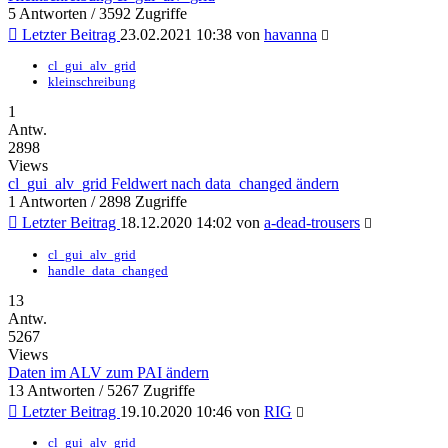
5 Antworten / 3592 Zugriffe
Letzter Beitrag
23.02.2021 10:38 von
havanna
cl_gui_alv_grid
kleinschreibung
1
Antw.
2898
Views
cl_gui_alv_grid Feldwert nach data_changed ändern
1 Antworten / 2898 Zugriffe
Letzter Beitrag
18.12.2020 14:02 von
a-dead-trousers
cl_gui_alv_grid
handle_data_changed
13
Antw.
5267
Views
Daten im ALV zum PAI ändern
13 Antworten / 5267 Zugriffe
Letzter Beitrag
19.10.2020 10:46 von
RIG
cl_gui_alv_grid