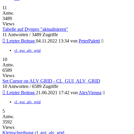
11
Antw.
3489
Views
Tabelle auf Dynpro "aktualisieren"
11 Antworten / 3489 Zugriffe
Letzter Beitrag
04.11.2022 13:34 von
PeterPaletti
cl_gui_alv_grid
10
Antw.
6589
Views
Set Cursor on ALV GRID - CL_GUI_ALV_GRID
10 Antworten / 6589 Zugriffe
Letzter Beitrag
21.06.2021 17:42 von
AlexVienna
cl_gui_alv_grid
5
Antw.
3592
Views
Kleinschreibung cl_gui_alv_grid