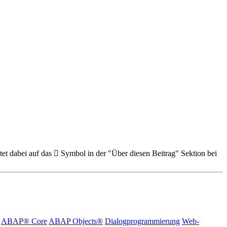
et dabei auf das
Symbol in der "Über diesen Beitrag" Sektion bei
ABAP® Core
ABAP Objects®
Dialogprogrammierung
Web-