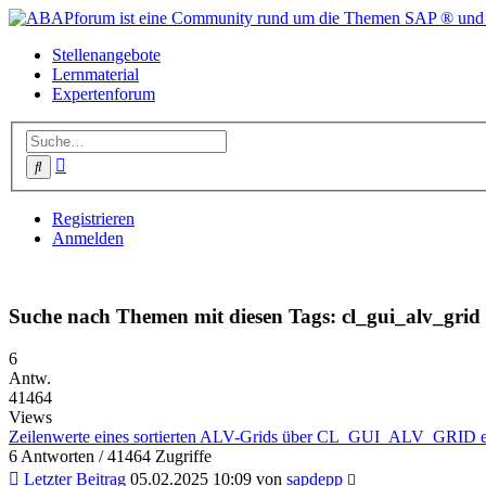
Stellenangebote
Lernmaterial
Expertenforum
Erweiterte
Suche
Suche
Registrieren
Anmelden
Suche nach Themen mit diesen Tags: cl_gui_alv_grid
6
Antw.
41464
Views
Zeilenwerte eines sortierten ALV-Grids über CL_GUI_ALV_GRID e
6 Antworten / 41464 Zugriffe
Letzter Beitrag
05.02.2025 10:09 von
sapdepp