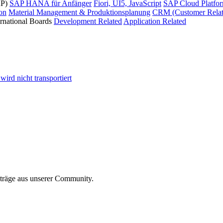
AP)
SAP HANA für Anfänger
Fiori, UI5, JavaScript
SAP Cloud Platfo
ion
Material Management & Produktionsplanung
CRM (Customer Relat
ernational Boards
Development Related
Application Related
ird nicht transportiert
iträge aus unserer Community.