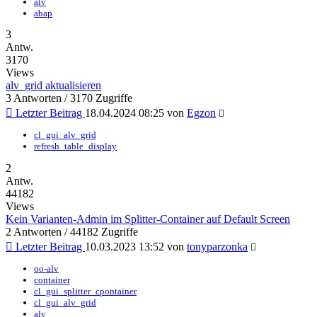
alv
abap
3
Antw.
3170
Views
alv_grid aktualisieren
3 Antworten / 3170 Zugriffe
Letzter Beitrag
18.04.2024 08:25 von
Egzon
cl_gui_alv_grid
refresh_table_display
2
Antw.
44182
Views
Kein Varianten-Admin im Splitter-Container auf Default Screen
2 Antworten / 44182 Zugriffe
Letzter Beitrag
10.03.2023 13:52 von
tonyparzonka
oo-alv
container
cl_gui_splitter_cpontainer
cl_gui_alv_grid
alv