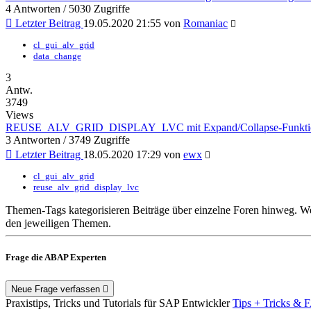
4 Antworten / 5030 Zugriffe
Letzter Beitrag
19.05.2020 21:55 von
Romaniac
cl_gui_alv_grid
data_change
3
Antw.
3749
Views
REUSE_ALV_GRID_DISPLAY_LVC mit Expand/Collapse-Funktion
3 Antworten / 3749 Zugriffe
Letzter Beitrag
18.05.2020 17:29 von
ewx
cl_gui_alv_grid
reuse_alv_grid_display_lvc
Themen-Tags kategorisieren Beiträge über einzelne Foren hinweg. We
den jeweiligen Themen.
Frage die ABAP Experten
Neue Frage verfassen
Praxistips, Tricks und Tutorials für SAP Entwickler
Tips + Tricks & 