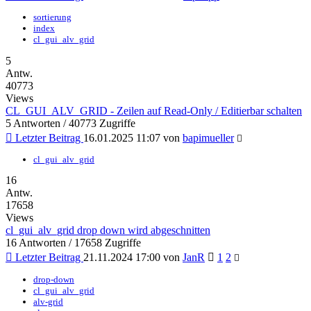
sortierung
index
cl_gui_alv_grid
5
Antw.
40773
Views
CL_GUI_ALV_GRID - Zeilen auf Read-Only / Editierbar schalten
5 Antworten / 40773 Zugriffe
Letzter Beitrag
16.01.2025 11:07 von
bapimueller
cl_gui_alv_grid
16
Antw.
17658
Views
cl_gui_alv_grid drop down wird abgeschnitten
16 Antworten / 17658 Zugriffe
Letzter Beitrag
21.11.2024 17:00 von
JanR
1
2
drop-down
cl_gui_alv_grid
alv-grid