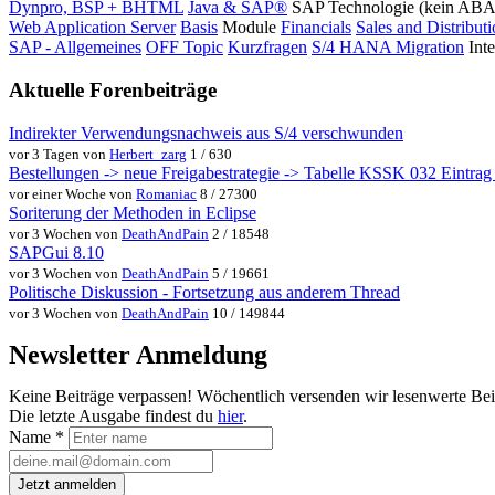
Dynpro, BSP + BHTML
Java & SAP®
SAP Technologie (kein AB
Web Application Server
Basis
Module
Financials
Sales and Distribut
SAP - Allgemeines
OFF Topic
Kurzfragen
S/4 HANA Migration
Int
Aktuelle Forenbeiträge
Indirekter Verwendungsnachweis aus S/4 verschwunden
vor 3 Tagen von
Herbert_zarg
1 / 630
Bestellungen -> neue Freigabestrategie -> Tabelle KSSK 032 Eintrag w
vor einer Woche von
Romaniac
8 / 27300
Soriterung der Methoden in Eclipse
vor 3 Wochen von
DeathAndPain
2 / 18548
SAPGui 8.10
vor 3 Wochen von
DeathAndPain
5 / 19661
Politische Diskussion - Fortsetzung aus anderem Thread
vor 3 Wochen von
DeathAndPain
10 / 149844
Newsletter Anmeldung
Keine Beiträge verpassen! Wöchentlich versenden wir lesenwerte Be
Die letzte Ausgabe findest du
hier
.
Name
*
Jetzt anmelden