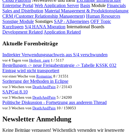
Cloud Platform
NetWeaver® und mehr
Exchange Infrastructure
Enterprise Portal
Web Application Server
Basis
Module
Financials
Sales and Distribution
Material Management & Produktionsplanung
CRM (Customer Relationship Management)
Human Resources
Sonstige Module
Sonstiges
SAP - Allgemeines
OFF Topic
Kurzfragen
S/4 HANA Migration
International Boards
Development Related
Application Related
Aktuelle Forenbeiträge
Indirekter Verwendungsnachweis aus S/4 verschwunden
vor 4 Tagen von
Herbert_zarg
1 / 5117
Bestellungen -> neue Freigabestrategie -> Tabelle KSSK 032
Eintrag wird nicht transportiert
vor einer Woche von
Romaniac
8 / 31551
Soriterung der Methoden in Eclipse
vor 3 Wochen von
DeathAndPain
2 / 23143
SAPGui 8.10
vor 3 Wochen von
DeathAndPain
5 / 24200
Politische Diskussion - Fortsetzung aus anderem Thread
vor 3 Wochen von
DeathAndPain
10 / 159053
Newsletter Anmeldung
Keine Beiträge verpassen! Wöchentlich versenden wir lesenwerte