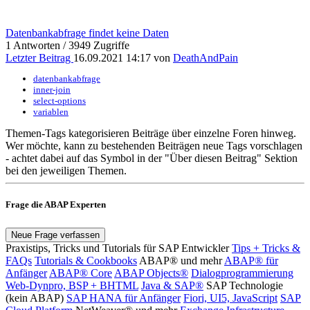
Datenbankabfrage findet keine Daten
1 Antworten / 3949 Zugriffe
Letzter Beitrag
16.09.2021 14:17 von
DeathAndPain
datenbankabfrage
inner-join
select-options
variablen
Themen-Tags kategorisieren Beiträge über einzelne Foren hinweg.
Wer möchte, kann zu bestehenden Beiträgen neue Tags vorschlagen
- achtet dabei auf das
Symbol in der "Über diesen Beitrag" Sektion
bei den jeweiligen Themen.
Frage die ABAP Experten
Neue Frage verfassen
Praxistips, Tricks und Tutorials für SAP Entwickler
Tips + Tricks &
FAQs
Tutorials & Cookbooks
ABAP® und mehr
ABAP® für
Anfänger
ABAP® Core
ABAP Objects®
Dialogprogrammierung
Web-Dynpro, BSP + BHTML
Java & SAP®
SAP Technologie
(kein ABAP)
SAP HANA für Anfänger
Fiori, UI5, JavaScript
SAP