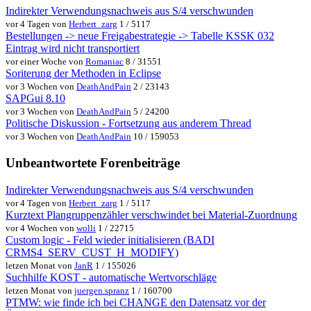
Indirekter Verwendungsnachweis aus S/4 verschwunden
vor 4 Tagen von
Herbert_zarg
1 / 5117
Bestellungen -> neue Freigabestrategie -> Tabelle KSSK 032
Eintrag wird nicht transportiert
vor einer Woche von
Romaniac
8 / 31551
Soriterung der Methoden in Eclipse
vor 3 Wochen von
DeathAndPain
2 / 23143
SAPGui 8.10
vor 3 Wochen von
DeathAndPain
5 / 24200
Politische Diskussion - Fortsetzung aus anderem Thread
vor 3 Wochen von
DeathAndPain
10 / 159053
Unbeantwortete Forenbeiträge
Indirekter Verwendungsnachweis aus S/4 verschwunden
vor 4 Tagen von
Herbert_zarg
1 / 5117
Kurztext Plangruppenzähler verschwindet bei Material-Zuordnung
vor 4 Wochen von
wolli
1 / 22715
Custom logic - Feld wieder initialisieren (BADI
CRMS4_SERV_CUST_H_MODIFY)
letzen Monat von
JanR
1 / 155026
Suchhilfe KOST - automatische Wertvorschläge
letzen Monat von
juergen.spranz
1 / 160700
PTMW: wie finde ich bei CHANGE den Datensatz vor der