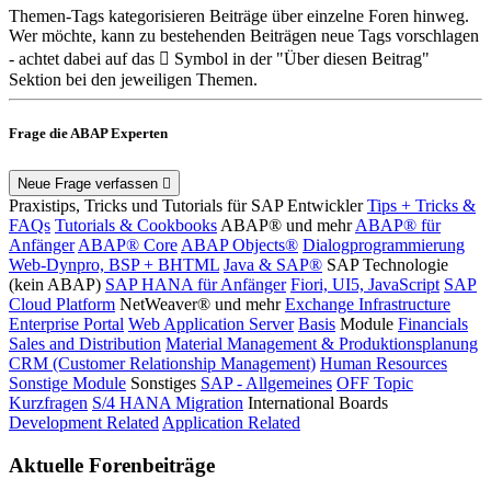
Themen-Tags kategorisieren Beiträge über einzelne Foren hinweg.
Wer möchte, kann zu bestehenden Beiträgen neue Tags vorschlagen
- achtet dabei auf das
Symbol in der "Über diesen Beitrag"
Sektion bei den jeweiligen Themen.
Frage die ABAP Experten
Neue Frage verfassen
Praxistips, Tricks und Tutorials für SAP Entwickler
Tips + Tricks &
FAQs
Tutorials & Cookbooks
ABAP® und mehr
ABAP® für
Anfänger
ABAP® Core
ABAP Objects®
Dialogprogrammierung
Web-Dynpro, BSP + BHTML
Java & SAP®
SAP Technologie
(kein ABAP)
SAP HANA für Anfänger
Fiori, UI5, JavaScript
SAP
Cloud Platform
NetWeaver® und mehr
Exchange Infrastructure
Enterprise Portal
Web Application Server
Basis
Module
Financials
Sales and Distribution
Material Management & Produktionsplanung
CRM (Customer Relationship Management)
Human Resources
Sonstige Module
Sonstiges
SAP - Allgemeines
OFF Topic
Kurzfragen
S/4 HANA Migration
International Boards
Development Related
Application Related
Aktuelle Forenbeiträge