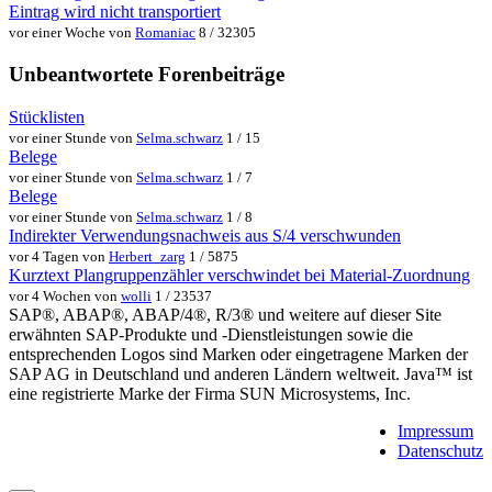
Eintrag wird nicht transportiert
vor einer Woche von
Romaniac
8 / 32305
Unbeantwortete Forenbeiträge
Stücklisten
vor einer Stunde von
Selma.schwarz
1 / 15
Belege
vor einer Stunde von
Selma.schwarz
1 / 7
Belege
vor einer Stunde von
Selma.schwarz
1 / 8
Indirekter Verwendungsnachweis aus S/4 verschwunden
vor 4 Tagen von
Herbert_zarg
1 / 5875
Kurztext Plangruppenzähler verschwindet bei Material-Zuordnung
vor 4 Wochen von
wolli
1 / 23537
SAP®, ABAP®, ABAP/4®, R/3® und weitere auf dieser Site
erwähnten SAP-Produkte und -Dienstleistungen sowie die
entsprechenden Logos sind Marken oder eingetragene Marken der
SAP AG in Deutschland und anderen Ländern weltweit. Java™ ist
eine registrierte Marke der Firma SUN Microsystems, Inc.
Impressum
Datenschutz