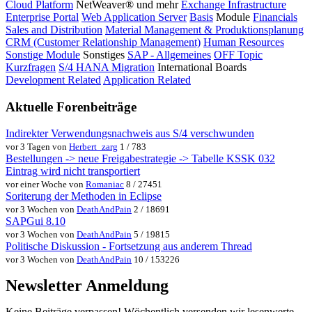
Cloud Platform
NetWeaver® und mehr
Exchange Infrastructure
Enterprise Portal
Web Application Server
Basis
Module
Financials
Sales and Distribution
Material Management & Produktionsplanung
CRM (Customer Relationship Management)
Human Resources
Sonstige Module
Sonstiges
SAP - Allgemeines
OFF Topic
Kurzfragen
S/4 HANA Migration
International Boards
Development Related
Application Related
Aktuelle Forenbeiträge
Indirekter Verwendungsnachweis aus S/4 verschwunden
vor 3 Tagen von
Herbert_zarg
1 / 783
Bestellungen -> neue Freigabestrategie -> Tabelle KSSK 032
Eintrag wird nicht transportiert
vor einer Woche von
Romaniac
8 / 27451
Soriterung der Methoden in Eclipse
vor 3 Wochen von
DeathAndPain
2 / 18691
SAPGui 8.10
vor 3 Wochen von
DeathAndPain
5 / 19815
Politische Diskussion - Fortsetzung aus anderem Thread
vor 3 Wochen von
DeathAndPain
10 / 153226
Newsletter Anmeldung
Keine Beiträge verpassen! Wöchentlich versenden wir lesenwerte