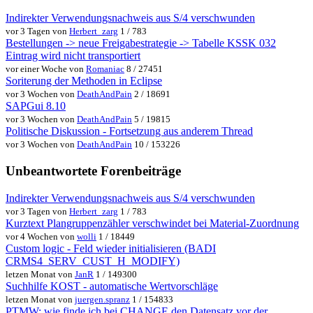
Indirekter Verwendungsnachweis aus S/4 verschwunden
vor 3 Tagen von
Herbert_zarg
1 / 783
Bestellungen -> neue Freigabestrategie -> Tabelle KSSK 032
Eintrag wird nicht transportiert
vor einer Woche von
Romaniac
8 / 27451
Soriterung der Methoden in Eclipse
vor 3 Wochen von
DeathAndPain
2 / 18691
SAPGui 8.10
vor 3 Wochen von
DeathAndPain
5 / 19815
Politische Diskussion - Fortsetzung aus anderem Thread
vor 3 Wochen von
DeathAndPain
10 / 153226
Unbeantwortete Forenbeiträge
Indirekter Verwendungsnachweis aus S/4 verschwunden
vor 3 Tagen von
Herbert_zarg
1 / 783
Kurztext Plangruppenzähler verschwindet bei Material-Zuordnung
vor 4 Wochen von
wolli
1 / 18449
Custom logic - Feld wieder initialisieren (BADI
CRMS4_SERV_CUST_H_MODIFY)
letzen Monat von
JanR
1 / 149300
Suchhilfe KOST - automatische Wertvorschläge
letzen Monat von
juergen.spranz
1 / 154833
PTMW: wie finde ich bei CHANGE den Datensatz vor der