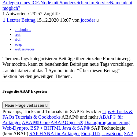
Anlegen eines ICF-Node mit Sonderzeichen im ServiceName nicht
möglich?
1 Antworten / 29252 Zugriffe
Letzter Beitrag
15.12.2020 13:07 von
jocoder
endpoints
rest
sicf
soap
webservices
Themen-Tags kategorisieren Beiträge über einzelne Foren hinweg.
Wer möchte, kann zu bestehenden Beiträgen neue Tags vorschlagen
- achtet dabei auf das
Symbol in der "Über diesen Beitrag"
Sektion bei den jeweiligen Themen.
Frage die ABAP Experten
Neue Frage verfassen
Praxistips, Tricks und Tutorials für SAP Entwickler
Tips + Tricks &
FAQs
Tutorials & Cookbooks
ABAP® und mehr
ABAP® für
Anfänger
ABAP® Core
ABAP Objects®
Dialogprogrammierung
Web-Dynpro, BSP + BHTML
Java & SAP®
SAP Technologie
(kein ABAP)
SAP HANA für Anfänger
Fiori, UI5, JavaScript
SAP