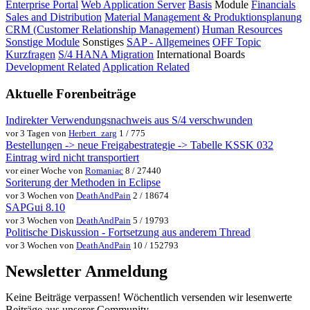
Enterprise Portal
Web Application Server
Basis
Module
Financials
Sales and Distribution
Material Management & Produktionsplanung
CRM (Customer Relationship Management)
Human Resources
Sonstige Module
Sonstiges
SAP - Allgemeines
OFF Topic
Kurzfragen
S/4 HANA Migration
International Boards
Development Related
Application Related
Aktuelle Forenbeiträge
Indirekter Verwendungsnachweis aus S/4 verschwunden
vor 3 Tagen von
Herbert_zarg
1 / 775
Bestellungen -> neue Freigabestrategie -> Tabelle KSSK 032
Eintrag wird nicht transportiert
vor einer Woche von
Romaniac
8 / 27440
Soriterung der Methoden in Eclipse
vor 3 Wochen von
DeathAndPain
2 / 18674
SAPGui 8.10
vor 3 Wochen von
DeathAndPain
5 / 19793
Politische Diskussion - Fortsetzung aus anderem Thread
vor 3 Wochen von
DeathAndPain
10 / 152793
Newsletter Anmeldung
Keine Beiträge verpassen! Wöchentlich versenden wir lesenwerte
Beiträge aus unserer Community.