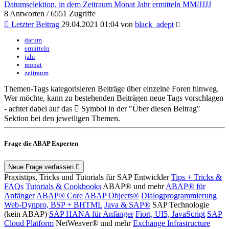
Datumselektion, in dem Zeitraum Monat Jahr ermitteln MM/JJJJ
8 Antworten / 6551 Zugriffe
Letzter Beitrag
29.04.2021 01:04 von
black_adept
datum
ermitteln
jahr
monat
zeitraum
Themen-Tags kategorisieren Beiträge über einzelne Foren hinweg.
Wer möchte, kann zu bestehenden Beiträgen neue Tags vorschlagen
- achtet dabei auf das
Symbol in der "Über diesen Beitrag"
Sektion bei den jeweiligen Themen.
Frage die ABAP Experten
Neue Frage verfassen
Praxistips, Tricks und Tutorials für SAP Entwickler
Tips + Tricks &
FAQs
Tutorials & Cookbooks
ABAP® und mehr
ABAP® für
Anfänger
ABAP® Core
ABAP Objects®
Dialogprogrammierung
Web-Dynpro, BSP + BHTML
Java & SAP®
SAP Technologie
(kein ABAP)
SAP HANA für Anfänger
Fiori, UI5, JavaScript
SAP
Cloud Platform
NetWeaver® und mehr
Exchange Infrastructure