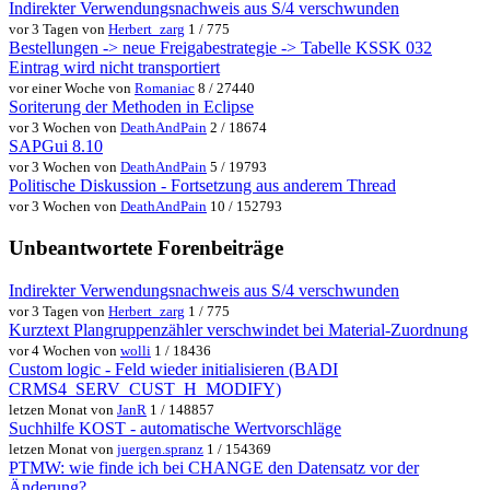
Indirekter Verwendungsnachweis aus S/4 verschwunden
vor 3 Tagen von
Herbert_zarg
1 / 775
Bestellungen -> neue Freigabestrategie -> Tabelle KSSK 032
Eintrag wird nicht transportiert
vor einer Woche von
Romaniac
8 / 27440
Soriterung der Methoden in Eclipse
vor 3 Wochen von
DeathAndPain
2 / 18674
SAPGui 8.10
vor 3 Wochen von
DeathAndPain
5 / 19793
Politische Diskussion - Fortsetzung aus anderem Thread
vor 3 Wochen von
DeathAndPain
10 / 152793
Unbeantwortete Forenbeiträge
Indirekter Verwendungsnachweis aus S/4 verschwunden
vor 3 Tagen von
Herbert_zarg
1 / 775
Kurztext Plangruppenzähler verschwindet bei Material-Zuordnung
vor 4 Wochen von
wolli
1 / 18436
Custom logic - Feld wieder initialisieren (BADI
CRMS4_SERV_CUST_H_MODIFY)
letzen Monat von
JanR
1 / 148857
Suchhilfe KOST - automatische Wertvorschläge
letzen Monat von
juergen.spranz
1 / 154369
PTMW: wie finde ich bei CHANGE den Datensatz vor der
Änderung?