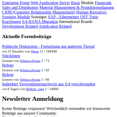
Enterprise Portal
Web Application Server
Basis
Module
Financials
Sales and Distribution
Material Management & Produktionsplanung
CRM (Customer Relationship Management)
Human Resources
Sonstige Module
Sonstiges
SAP - Allgemeines
OFF Topic
Kurzfragen
S/4 HANA Migration
International Boards
Development Related
Application Related
Aktuelle Forenbeiträge
Politische Diskussion - Fortsetzung aus anderem Thread
vor 23 Stunden von
Wann
11 / 168448
Stücklisten
Gestern von
Selma.schwarz
1 / 73
Belege
Gestern von
Selma.schwarz
1 / 65
Belege
Gestern von
Selma.schwarz
1 / 66
Indirekter Verwendungsnachweis aus S/4 verschwunden
vor 6 Tagen von
Herbert_zarg
1 / 14066
Newsletter Anmeldung
Keine Beiträge verpassen! Wöchentlich versenden wir lesenwerte
Beiträge aus unserer Community.