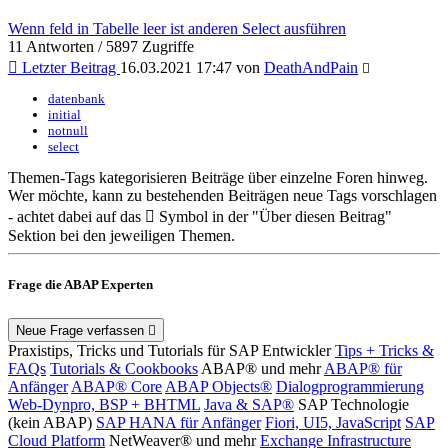
Wenn feld in Tabelle leer ist anderen Select ausführen
11 Antworten / 5897 Zugriffe
Letzter Beitrag
16.03.2021 17:47 von
DeathAndPain
datenbank
initial
notnull
select
Themen-Tags kategorisieren Beiträge über einzelne Foren hinweg.
Wer möchte, kann zu bestehenden Beiträgen neue Tags vorschlagen
- achtet dabei auf das
Symbol in der "Über diesen Beitrag"
Sektion bei den jeweiligen Themen.
Frage die ABAP Experten
Neue Frage verfassen
Praxistips, Tricks und Tutorials für SAP Entwickler
Tips + Tricks &
FAQs
Tutorials & Cookbooks
ABAP® und mehr
ABAP® für
Anfänger
ABAP® Core
ABAP Objects®
Dialogprogrammierung
Web-Dynpro, BSP + BHTML
Java & SAP®
SAP Technologie
(kein ABAP)
SAP HANA für Anfänger
Fiori, UI5, JavaScript
SAP
Cloud Platform
NetWeaver® und mehr
Exchange Infrastructure