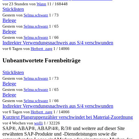
vor 23 Stunden von
Wann
11 / 168448
Stücklisten
Gestern von
Selma.schwarz
1 / 73
Belege
Gestern von
Selma.schwarz
1 / 65
Belege
Gestern von
Selma.schwarz
1 / 66
Indirekter Verwendungsnachweis aus S/4 verschwunden
vor 6 Tagen von
Herbert_zarg
1 / 14066
Unbeantwortete Forenbeiträge
Stücklisten
Gestern von
Selma.schwarz
1 / 73
Belege
Gestern von
Selma.schwarz
1 / 65
Belege
Gestern von
Selma.schwarz
1 / 66
Indirekter Verwendungsnachweis aus S/4 verschwunden
vor 6 Tagen von
Herbert_zarg
1 / 14066
Kurztext Plangruppenzähler verschwindet bei Material-Zuordnung
vor 4 Wochen von
wolli
1 / 32226
SAP®, ABAP®, ABAP/4®, R/3® und weitere auf dieser Site
erwähnten SAP-Produkte und -Dienstleistungen sowie die