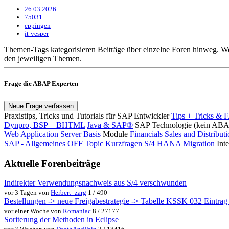
26.03.2026
75031
eppingen
it-vesper
Themen-Tags kategorisieren Beiträge über einzelne Foren hinweg. We
den jeweiligen Themen.
Frage die ABAP Experten
Neue Frage verfassen
Praxistips, Tricks und Tutorials für SAP Entwickler
Tips + Tricks & 
Dynpro, BSP + BHTML
Java & SAP®
SAP Technologie (kein AB
Web Application Server
Basis
Module
Financials
Sales and Distribut
SAP - Allgemeines
OFF Topic
Kurzfragen
S/4 HANA Migration
Int
Aktuelle Forenbeiträge
Indirekter Verwendungsnachweis aus S/4 verschwunden
vor 3 Tagen von
Herbert_zarg
1 / 490
Bestellungen -> neue Freigabestrategie -> Tabelle KSSK 032 Eintrag w
vor einer Woche von
Romaniac
8 / 27177
Soriterung der Methoden in Eclipse