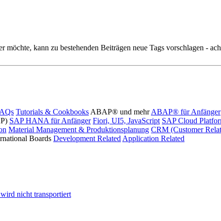
r möchte, kann zu bestehenden Beiträgen neue Tags vorschlagen - acht
FAQs
Tutorials & Cookbooks
ABAP® und mehr
ABAP® für Anfänger
AP)
SAP HANA für Anfänger
Fiori, UI5, JavaScript
SAP Cloud Platfo
ion
Material Management & Produktionsplanung
CRM (Customer Relat
ernational Boards
Development Related
Application Related
ird nicht transportiert