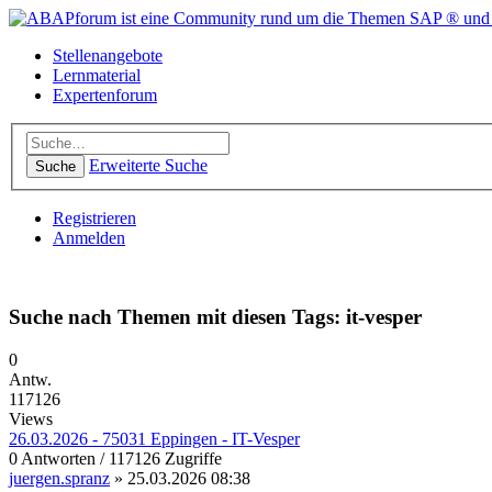
Stellenangebote
Lernmaterial
Expertenforum
Erweiterte Suche
Suche
Registrieren
Anmelden
Suche nach Themen mit diesen Tags: it-vesper
0
Antw.
117126
Views
26.03.2026 - 75031 Eppingen - IT-Vesper
0 Antworten / 117126 Zugriffe
juergen.spranz
» 25.03.2026 08:38