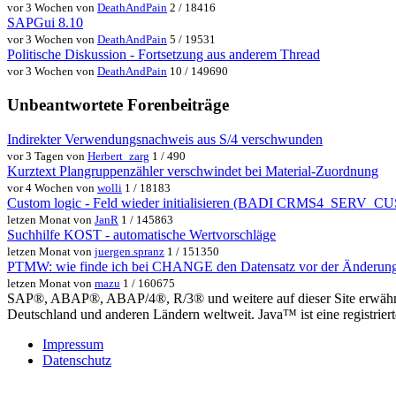
vor 3 Wochen von
DeathAndPain
2 / 18416
SAPGui 8.10
vor 3 Wochen von
DeathAndPain
5 / 19531
Politische Diskussion - Fortsetzung aus anderem Thread
vor 3 Wochen von
DeathAndPain
10 / 149690
Unbeantwortete Forenbeiträge
Indirekter Verwendungsnachweis aus S/4 verschwunden
vor 3 Tagen von
Herbert_zarg
1 / 490
Kurztext Plangruppenzähler verschwindet bei Material-Zuordnung
vor 4 Wochen von
wolli
1 / 18183
Custom logic - Feld wieder initialisieren (BADI CRMS4_SER
letzen Monat von
JanR
1 / 145863
Suchhilfe KOST - automatische Wertvorschläge
letzen Monat von
juergen.spranz
1 / 151350
PTMW: wie finde ich bei CHANGE den Datensatz vor der Änderun
letzen Monat von
mazu
1 / 160675
SAP®, ABAP®, ABAP/4®, R/3® und weitere auf dieser Site erwähnte
Deutschland und anderen Ländern weltweit. Java™ ist eine registrie
Impressum
Datenschutz