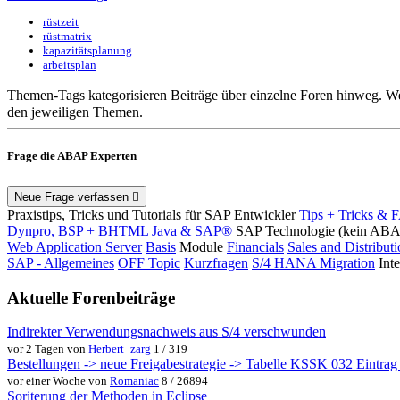
rüstzeit
rüstmatrix
kapazitätsplanung
arbeitsplan
Themen-Tags kategorisieren Beiträge über einzelne Foren hinweg. We
den jeweiligen Themen.
Frage die ABAP Experten
Neue Frage verfassen
Praxistips, Tricks und Tutorials für SAP Entwickler
Tips + Tricks & 
Dynpro, BSP + BHTML
Java & SAP®
SAP Technologie (kein AB
Web Application Server
Basis
Module
Financials
Sales and Distribut
SAP - Allgemeines
OFF Topic
Kurzfragen
S/4 HANA Migration
Int
Aktuelle Forenbeiträge
Indirekter Verwendungsnachweis aus S/4 verschwunden
vor 2 Tagen von
Herbert_zarg
1 / 319
Bestellungen -> neue Freigabestrategie -> Tabelle KSSK 032 Eintrag w
vor einer Woche von
Romaniac
8 / 26894
Soriterung der Methoden in Eclipse