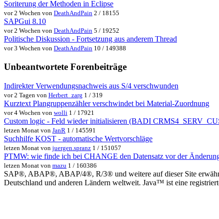
Soriterung der Methoden in Eclipse
vor 2 Wochen von
DeathAndPain
2 / 18155
SAPGui 8.10
vor 2 Wochen von
DeathAndPain
5 / 19252
Politische Diskussion - Fortsetzung aus anderem Thread
vor 3 Wochen von
DeathAndPain
10 / 149388
Unbeantwortete Forenbeiträge
Indirekter Verwendungsnachweis aus S/4 verschwunden
vor 2 Tagen von
Herbert_zarg
1 / 319
Kurztext Plangruppenzähler verschwindet bei Material-Zuordnung
vor 4 Wochen von
wolli
1 / 17921
Custom logic - Feld wieder initialisieren (BADI CRMS4_SER
letzen Monat von
JanR
1 / 145591
Suchhilfe KOST - automatische Wertvorschläge
letzen Monat von
juergen.spranz
1 / 151057
PTMW: wie finde ich bei CHANGE den Datensatz vor der Änderun
letzen Monat von
mazu
1 / 160386
SAP®, ABAP®, ABAP/4®, R/3® und weitere auf dieser Site erwähnte
Deutschland und anderen Ländern weltweit. Java™ ist eine registrie