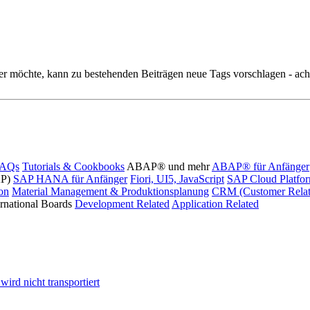
r möchte, kann zu bestehenden Beiträgen neue Tags vorschlagen - acht
FAQs
Tutorials & Cookbooks
ABAP® und mehr
ABAP® für Anfänger
AP)
SAP HANA für Anfänger
Fiori, UI5, JavaScript
SAP Cloud Platfo
ion
Material Management & Produktionsplanung
CRM (Customer Relat
ernational Boards
Development Related
Application Related
ird nicht transportiert