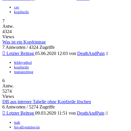
csv
kopfzeile
7
Antw.
4324
Views
Was ist ein Kopfeintrag
7 Antworten / 4324 Zugriffe
Letzter Beitrag
05.06.2020 12:03 von
DeathAndPain
feldsymbol
kopfzeile
transporting
6
Antw.
5274
Views
DB aus interner Tabelle ohne Kopfzeile löschen
6 Antworten / 5274 Zugriffe
Letzter Beitrag
09.03.2020 11:51 von
DeathAndPain
itab
for-all-entries-in