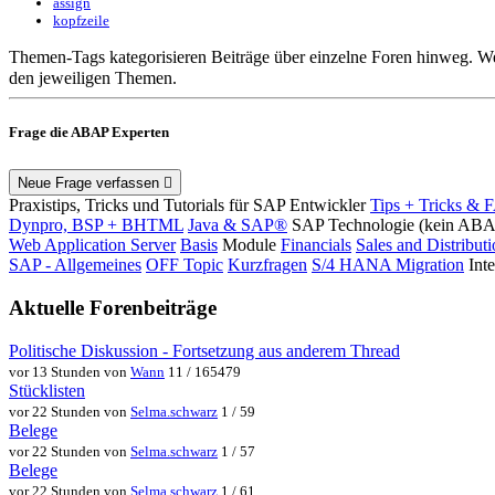
assign
kopfzeile
Themen-Tags kategorisieren Beiträge über einzelne Foren hinweg. We
den jeweiligen Themen.
Frage die ABAP Experten
Neue Frage verfassen
Praxistips, Tricks und Tutorials für SAP Entwickler
Tips + Tricks & 
Dynpro, BSP + BHTML
Java & SAP®
SAP Technologie (kein AB
Web Application Server
Basis
Module
Financials
Sales and Distribut
SAP - Allgemeines
OFF Topic
Kurzfragen
S/4 HANA Migration
Int
Aktuelle Forenbeiträge
Politische Diskussion - Fortsetzung aus anderem Thread
vor 13 Stunden von
Wann
11 / 165479
Stücklisten
vor 22 Stunden von
Selma.schwarz
1 / 59
Belege
vor 22 Stunden von
Selma.schwarz
1 / 57
Belege
vor 22 Stunden von
Selma.schwarz
1 / 61