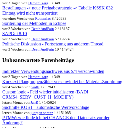
vor 2 Tagen von
Herbert_zarg
1 / 349
Bestellungen -> neue Freigabestrategie -> Tabelle KSSK 032
Eintrag wird nicht transportiert
vor einer Woche von
Romaniac
8 / 26933
Soriterung der Methoden in Eclipse
vor 2 Wochen von
DeathAndPain
2 / 18187
SAPGui 8.10
vor 2 Wochen von
DeathAndPain
5 / 19274
Politische Diskussion - Fortsetzung aus anderem Thread
vor 3 Wochen von
DeathAndPain
10 / 149424
Unbeantwortete Forenbeiträge
Indirekter Verwendungsnachweis aus S/4 verschwunden
vor 2 Tagen von
Herbert_zarg
1 / 349
Kurztext Plangruppenzähler verschwindet bei Material-Zuordnung
vor 4 Wochen von
wolli
1 / 17943
Custom logic - Feld wieder initialisieren (BADI
CRMS4_SERV_CUST_H_MODIFY)
letzen Monat von
JanR
1 / 145624
Suchhilfe KOST - automatische Wertvorschläge
letzen Monat von
juergen.spranz
1 / 151085
PTMW: wie finde ich bei CHANGE den Datensatz vor der
Änderung?