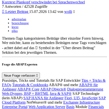
Kurztext Plankopf verschwindet bei Sprachenwechsel
7 Antworten / 42528 Zugriffe
Letzter Beitrag
15.07.2026 13:42 von
wolli
arbeitsplan
bezeichnung
ktext
plko
Themen-Tags kategorisieren Beiträge über einzelne Foren hinweg.
Wer möchte, kann zu bestehenden Beiträgen neue Tags vorschlagen
- achtet dabei auf das
Symbol in der "Über diesen Beitrag"
Sektion bei den jeweiligen Themen.
Frage die ABAP Experten
Neue Frage verfassen
Praxistips, Tricks und Tutorials für SAP Entwickler
Tips + Tricks &
FAQs
Tutorials & Cookbooks
ABAP® und mehr
ABAP® für
Anfänger
ABAP® Core
ABAP Objects®
Dialogprogrammierung
Web-Dynpro, BSP + BHTML
Java & SAP®
SAP Technologie
(kein ABAP)
SAP HANA für Anfänger
Fiori, UI5, JavaScript
SAP
Cloud Platform
NetWeaver® und mehr
Exchange Infrastructure
Enterprise Portal
Web Application Server
Basis
Module
Financials