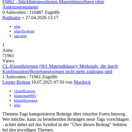
F6862 - Stücklistenpositionen Massenhinzufügen ohne
Änderungsnummer
0 Antworten / 210487 Zugriffe
Radinator
» 27.04.2026 13:17
plm
plm-fio-bom
sap-plm
1
Antw.
71961
Views
CL-Klassifizierung (001 Materialklasse): Merkmale, die durch
Konfiguration/Beziehungswissen nicht mehr zulässing sind
1 Antworten / 71961 Zugriffe
Letzter Beitrag
10.07.2025 07:50 von
Murdock
classification
klassenart001
klassifizierung
plm
Themen-Tags kategorisieren Beiträge über einzelne Foren hinweg.
Wer möchte, kann zu bestehenden Beiträgen neue Tags vorschlagen
- achtet dabei auf das
Symbol in der "Über diesen Beitrag" Sektion
bei den jeweiligen Themen.