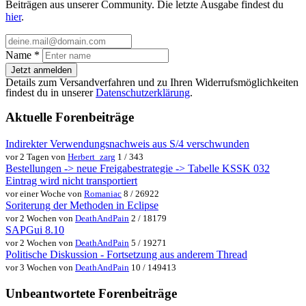
Beiträgen aus unserer Community. Die letzte Ausgabe findest du
hier
.
Name
*
Jetzt anmelden
Details zum Versandverfahren und zu Ihren Widerrufsmöglichkeiten
findest du in unserer
Datenschutzerklärung
.
Aktuelle Forenbeiträge
Indirekter Verwendungsnachweis aus S/4 verschwunden
vor 2 Tagen von
Herbert_zarg
1 / 343
Bestellungen -> neue Freigabestrategie -> Tabelle KSSK 032
Eintrag wird nicht transportiert
vor einer Woche von
Romaniac
8 / 26922
Soriterung der Methoden in Eclipse
vor 2 Wochen von
DeathAndPain
2 / 18179
SAPGui 8.10
vor 2 Wochen von
DeathAndPain
5 / 19271
Politische Diskussion - Fortsetzung aus anderem Thread
vor 3 Wochen von
DeathAndPain
10 / 149413
Unbeantwortete Forenbeiträge