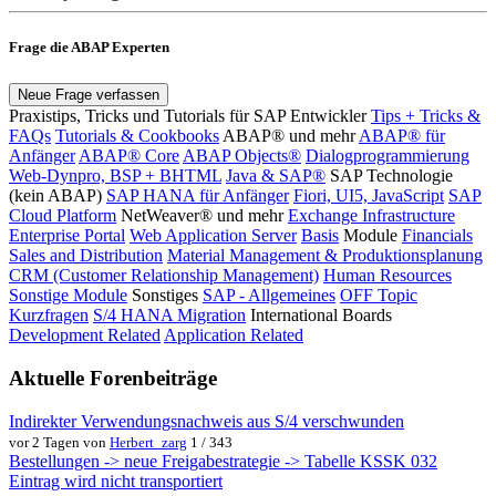
Frage die ABAP Experten
Neue Frage verfassen
Praxistips, Tricks und Tutorials für SAP Entwickler
Tips + Tricks &
FAQs
Tutorials & Cookbooks
ABAP® und mehr
ABAP® für
Anfänger
ABAP® Core
ABAP Objects®
Dialogprogrammierung
Web-Dynpro, BSP + BHTML
Java & SAP®
SAP Technologie
(kein ABAP)
SAP HANA für Anfänger
Fiori, UI5, JavaScript
SAP
Cloud Platform
NetWeaver® und mehr
Exchange Infrastructure
Enterprise Portal
Web Application Server
Basis
Module
Financials
Sales and Distribution
Material Management & Produktionsplanung
CRM (Customer Relationship Management)
Human Resources
Sonstige Module
Sonstiges
SAP - Allgemeines
OFF Topic
Kurzfragen
S/4 HANA Migration
International Boards
Development Related
Application Related
Aktuelle Forenbeiträge
Indirekter Verwendungsnachweis aus S/4 verschwunden
vor 2 Tagen von
Herbert_zarg
1 / 343
Bestellungen -> neue Freigabestrategie -> Tabelle KSSK 032
Eintrag wird nicht transportiert