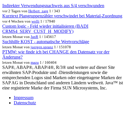
Indirekter Verwendungsnachweis aus S/4 verschwunden
vor 2 Tagen von
Herbert_zarg
1 / 343
Kurztext Plangruppenzähler verschwindet bei Material-Zuordnung
vor 4 Wochen von
wolli
1 / 17940
Custom logic - Feld wieder initialisieren (BADI
CRMS4_SERV_CUST_H_MODIFY)
letzen Monat von
JanR
1 / 145617
Suchhilfe KOST - automatische Wertvorschläge
letzen Monat von
juergen.spranz
1 / 151078
PTMW: wie finde ich bei CHANGE den Datensatz vor der
Änderung?
letzen Monat von
mazu
1 / 160404
SAP®, ABAP®, ABAP/4®, R/3® und weitere auf dieser Site
erwähnten SAP-Produkte und -Dienstleistungen sowie die
entsprechenden Logos sind Marken oder eingetragene Marken der
SAP AG in Deutschland und anderen Ländern weltweit. Java™ ist
eine registrierte Marke der Firma SUN Microsystems, Inc.
Impressum
Datenschutz