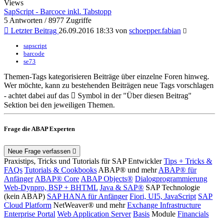
Views
SapScript - Barcoce inkl. Tabstopp
5 Antworten / 8977 Zugriffe
Letzter Beitrag
26.09.2016 18:33 von
schoepper.fabian
sapscript
barcode
se73
Themen-Tags kategorisieren Beiträge über einzelne Foren hinweg.
Wer möchte, kann zu bestehenden Beiträgen neue Tags vorschlagen
- achtet dabei auf das
Symbol in der "Über diesen Beitrag"
Sektion bei den jeweiligen Themen.
Frage die ABAP Experten
Neue Frage verfassen
Praxistips, Tricks und Tutorials für SAP Entwickler
Tips + Tricks &
FAQs
Tutorials & Cookbooks
ABAP® und mehr
ABAP® für
Anfänger
ABAP® Core
ABAP Objects®
Dialogprogrammierung
Web-Dynpro, BSP + BHTML
Java & SAP®
SAP Technologie
(kein ABAP)
SAP HANA für Anfänger
Fiori, UI5, JavaScript
SAP
Cloud Platform
NetWeaver® und mehr
Exchange Infrastructure
Enterprise Portal
Web Application Server
Basis
Module
Financials