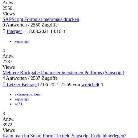
Antw.
2550
Views
SAPScript Formular mehrmals drucken
0 Antworten / 2550 Zugriffe
Interger
» 18.08.2021 14:16
sapscript
4
Antw.
2537
Views
Mehrere Rückgabe Parameter in externen Performs (Sapscript)
4 Antworten / 2537 Zugriffe
Letzter Beitrag
12.06.2021 21:59 von
wreichelt
externerperform
sapscript
se71
3
Antw.
3972
Views
Kann man im Smart Form Textfeld Sapscript Code hinterlegen?