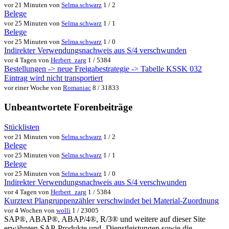
vor 21 Minuten von
Selma.schwarz
1 / 2
Belege
vor 25 Minuten von
Selma.schwarz
1 / 1
Belege
vor 25 Minuten von
Selma.schwarz
1 / 0
Indirekter Verwendungsnachweis aus S/4 verschwunden
vor 4 Tagen von
Herbert_zarg
1 / 5384
Bestellungen -> neue Freigabestrategie -> Tabelle KSSK 032
Eintrag wird nicht transportiert
vor einer Woche von
Romaniac
8 / 31833
Unbeantwortete Forenbeiträge
Stücklisten
vor 21 Minuten von
Selma.schwarz
1 / 2
Belege
vor 25 Minuten von
Selma.schwarz
1 / 1
Belege
vor 25 Minuten von
Selma.schwarz
1 / 0
Indirekter Verwendungsnachweis aus S/4 verschwunden
vor 4 Tagen von
Herbert_zarg
1 / 5384
Kurztext Plangruppenzähler verschwindet bei Material-Zuordnung
vor 4 Wochen von
wolli
1 / 23005
SAP®, ABAP®, ABAP/4®, R/3® und weitere auf dieser Site
erwähnten SAP-Produkte und -Dienstleistungen sowie die