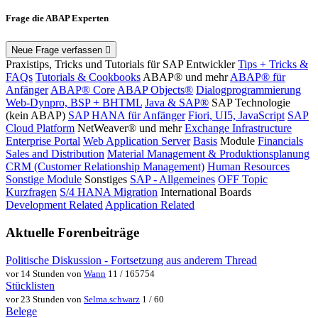
Frage die ABAP Experten
Neue Frage verfassen
Praxistips, Tricks und Tutorials für SAP Entwickler
Tips + Tricks &
FAQs
Tutorials & Cookbooks
ABAP® und mehr
ABAP® für
Anfänger
ABAP® Core
ABAP Objects®
Dialogprogrammierung
Web-Dynpro, BSP + BHTML
Java & SAP®
SAP Technologie
(kein ABAP)
SAP HANA für Anfänger
Fiori, UI5, JavaScript
SAP
Cloud Platform
NetWeaver® und mehr
Exchange Infrastructure
Enterprise Portal
Web Application Server
Basis
Module
Financials
Sales and Distribution
Material Management & Produktionsplanung
CRM (Customer Relationship Management)
Human Resources
Sonstige Module
Sonstiges
SAP - Allgemeines
OFF Topic
Kurzfragen
S/4 HANA Migration
International Boards
Development Related
Application Related
Aktuelle Forenbeiträge
Politische Diskussion - Fortsetzung aus anderem Thread
vor 14 Stunden von
Wann
11 / 165754
Stücklisten
vor 23 Stunden von
Selma.schwarz
1 / 60
Belege