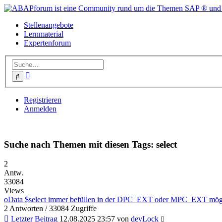
Stellenangebote
Lernmaterial
Expertenforum
Erweiterte
Suche
Suche
Registrieren
Anmelden
Suche nach Themen mit diesen Tags: select
2
Antw.
33084
Views
oData $select immer befüllen in der DPC_EXT oder MPC_EXT mög
2 Antworten / 33084 Zugriffe
Letzter Beitrag
12.08.2025 23:57 von
devLock