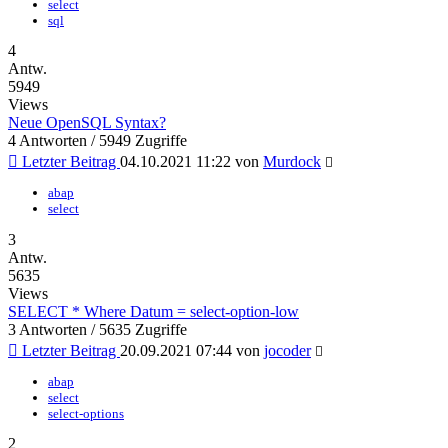
select
sql
4
Antw.
5949
Views
Neue OpenSQL Syntax?
4 Antworten / 5949 Zugriffe
Letzter Beitrag
04.10.2021 11:22 von
Murdock
abap
select
3
Antw.
5635
Views
SELECT * Where Datum = select-option-low
3 Antworten / 5635 Zugriffe
Letzter Beitrag
20.09.2021 07:44 von
jocoder
abap
select
select-options
2