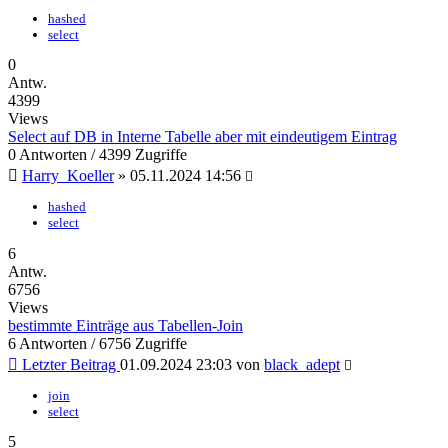
hashed
select
0
Antw.
4399
Views
Select auf DB in Interne Tabelle aber mit eindeutigem Eintrag
0 Antworten / 4399 Zugriffe
Harry_Koeller
» 05.11.2024 14:56
hashed
select
6
Antw.
6756
Views
bestimmte Einträge aus Tabellen-Join
6 Antworten / 6756 Zugriffe
Letzter Beitrag
01.09.2024 23:03 von
black_adept
join
select
5