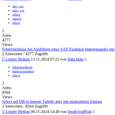
dpc_ext
mpc_ext
odata
sapui5
select
2
Antw.
4277
Views
Fehlermeldung bei Ausführen einer SAP-Funktion hintereinander mit 
2 Antworten / 4277 Zugriffe
Letzter Beitrag
13.11.2024 07:22 von
Julia.hrtm
fehlermeldung
funktionsaufruf
select
2
Antw.
8564
Views
Select auf DB in Interne Tabelle aber mit eindeutigem Eintrag
2 Antworten / 8564 Zugriffe
Letzter Beitrag
06.11.2024 14:48 von
DeathAndPain