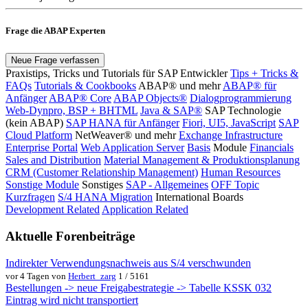
Frage die ABAP Experten
Neue Frage verfassen
Praxistips, Tricks und Tutorials für SAP Entwickler
Tips + Tricks &
FAQs
Tutorials & Cookbooks
ABAP® und mehr
ABAP® für
Anfänger
ABAP® Core
ABAP Objects®
Dialogprogrammierung
Web-Dynpro, BSP + BHTML
Java & SAP®
SAP Technologie
(kein ABAP)
SAP HANA für Anfänger
Fiori, UI5, JavaScript
SAP
Cloud Platform
NetWeaver® und mehr
Exchange Infrastructure
Enterprise Portal
Web Application Server
Basis
Module
Financials
Sales and Distribution
Material Management & Produktionsplanung
CRM (Customer Relationship Management)
Human Resources
Sonstige Module
Sonstiges
SAP - Allgemeines
OFF Topic
Kurzfragen
S/4 HANA Migration
International Boards
Development Related
Application Related
Aktuelle Forenbeiträge
Indirekter Verwendungsnachweis aus S/4 verschwunden
vor 4 Tagen von
Herbert_zarg
1 / 5161
Bestellungen -> neue Freigabestrategie -> Tabelle KSSK 032
Eintrag wird nicht transportiert