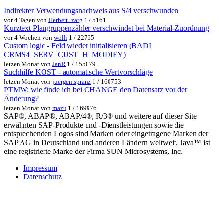
Indirekter Verwendungsnachweis aus S/4 verschwunden
vor 4 Tagen von
Herbert_zarg
1 / 5161
Kurztext Plangruppenzähler verschwindet bei Material-Zuordnung
vor 4 Wochen von
wolli
1 / 22765
Custom logic - Feld wieder initialisieren (BADI
CRMS4_SERV_CUST_H_MODIFY)
letzen Monat von
JanR
1 / 155079
Suchhilfe KOST - automatische Wertvorschläge
letzen Monat von
juergen.spranz
1 / 160753
PTMW: wie finde ich bei CHANGE den Datensatz vor der
Änderung?
letzen Monat von
mazu
1 / 169976
SAP®, ABAP®, ABAP/4®, R/3® und weitere auf dieser Site
erwähnten SAP-Produkte und -Dienstleistungen sowie die
entsprechenden Logos sind Marken oder eingetragene Marken der
SAP AG in Deutschland und anderen Ländern weltweit. Java™ ist
eine registrierte Marke der Firma SUN Microsystems, Inc.
Impressum
Datenschutz