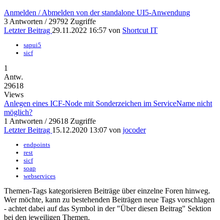
Anmelden / Abmelden von der standalone UI5-Anwendung
3 Antworten / 29792 Zugriffe
Letzter Beitrag
29.11.2022 16:57 von
Shortcut IT
sapui5
sicf
1
Antw.
29618
Views
Anlegen eines ICF-Node mit Sonderzeichen im ServiceName nicht
möglich?
1 Antworten / 29618 Zugriffe
Letzter Beitrag
15.12.2020 13:07 von
jocoder
endpoints
rest
sicf
soap
webservices
Themen-Tags kategorisieren Beiträge über einzelne Foren hinweg.
Wer möchte, kann zu bestehenden Beiträgen neue Tags vorschlagen
- achtet dabei auf das
Symbol in der "Über diesen Beitrag" Sektion
bei den jeweiligen Themen.