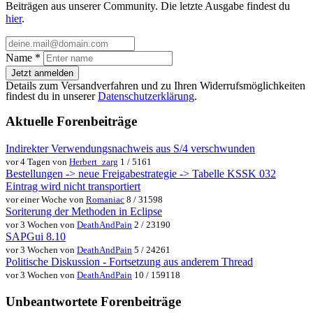
Beiträgen aus unserer Community. Die letzte Ausgabe findest du
hier
.
Name
*
Jetzt anmelden
Details zum Versandverfahren und zu Ihren Widerrufsmöglichkeiten
findest du in unserer
Datenschutzerklärung
.
Aktuelle Forenbeiträge
Indirekter Verwendungsnachweis aus S/4 verschwunden
vor 4 Tagen von
Herbert_zarg
1 / 5161
Bestellungen -> neue Freigabestrategie -> Tabelle KSSK 032
Eintrag wird nicht transportiert
vor einer Woche von
Romaniac
8 / 31598
Soriterung der Methoden in Eclipse
vor 3 Wochen von
DeathAndPain
2 / 23190
SAPGui 8.10
vor 3 Wochen von
DeathAndPain
5 / 24261
Politische Diskussion - Fortsetzung aus anderem Thread
vor 3 Wochen von
DeathAndPain
10 / 159118
Unbeantwortete Forenbeiträge