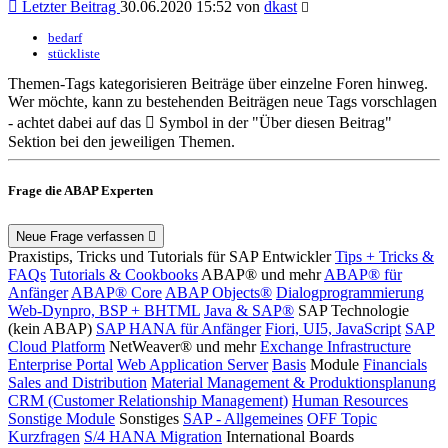
Letzter Beitrag
30.06.2020 15:52 von
dkast
bedarf
stückliste
Themen-Tags kategorisieren Beiträge über einzelne Foren hinweg.
Wer möchte, kann zu bestehenden Beiträgen neue Tags vorschlagen
- achtet dabei auf das
Symbol in der "Über diesen Beitrag"
Sektion bei den jeweiligen Themen.
Frage die ABAP Experten
Neue Frage verfassen
Praxistips, Tricks und Tutorials für SAP Entwickler
Tips + Tricks &
FAQs
Tutorials & Cookbooks
ABAP® und mehr
ABAP® für
Anfänger
ABAP® Core
ABAP Objects®
Dialogprogrammierung
Web-Dynpro, BSP + BHTML
Java & SAP®
SAP Technologie
(kein ABAP)
SAP HANA für Anfänger
Fiori, UI5, JavaScript
SAP
Cloud Platform
NetWeaver® und mehr
Exchange Infrastructure
Enterprise Portal
Web Application Server
Basis
Module
Financials
Sales and Distribution
Material Management & Produktionsplanung
CRM (Customer Relationship Management)
Human Resources
Sonstige Module
Sonstiges
SAP - Allgemeines
OFF Topic
Kurzfragen
S/4 HANA Migration
International Boards