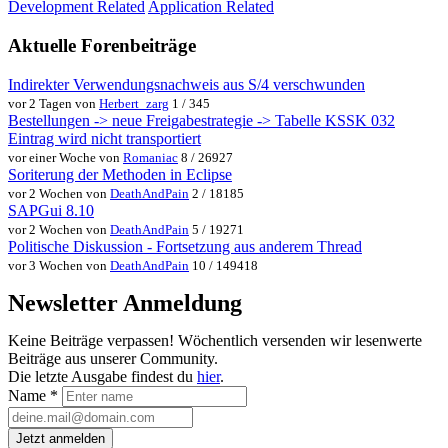
Development Related
Application Related
Aktuelle Forenbeiträge
Indirekter Verwendungsnachweis aus S/4 verschwunden
vor 2 Tagen von
Herbert_zarg
1 / 345
Bestellungen -> neue Freigabestrategie -> Tabelle KSSK 032
Eintrag wird nicht transportiert
vor einer Woche von
Romaniac
8 / 26927
Soriterung der Methoden in Eclipse
vor 2 Wochen von
DeathAndPain
2 / 18185
SAPGui 8.10
vor 2 Wochen von
DeathAndPain
5 / 19271
Politische Diskussion - Fortsetzung aus anderem Thread
vor 3 Wochen von
DeathAndPain
10 / 149418
Newsletter Anmeldung
Keine Beiträge verpassen! Wöchentlich versenden wir lesenwerte
Beiträge aus unserer Community.
Die letzte Ausgabe findest du
hier
.
Name
*
Jetzt anmelden