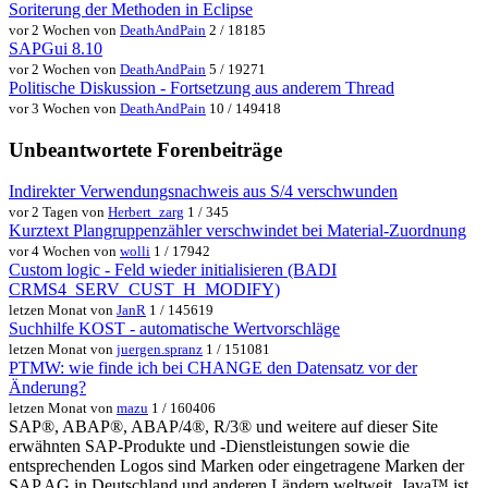
Soriterung der Methoden in Eclipse
vor 2 Wochen von
DeathAndPain
2 / 18185
SAPGui 8.10
vor 2 Wochen von
DeathAndPain
5 / 19271
Politische Diskussion - Fortsetzung aus anderem Thread
vor 3 Wochen von
DeathAndPain
10 / 149418
Unbeantwortete Forenbeiträge
Indirekter Verwendungsnachweis aus S/4 verschwunden
vor 2 Tagen von
Herbert_zarg
1 / 345
Kurztext Plangruppenzähler verschwindet bei Material-Zuordnung
vor 4 Wochen von
wolli
1 / 17942
Custom logic - Feld wieder initialisieren (BADI
CRMS4_SERV_CUST_H_MODIFY)
letzen Monat von
JanR
1 / 145619
Suchhilfe KOST - automatische Wertvorschläge
letzen Monat von
juergen.spranz
1 / 151081
PTMW: wie finde ich bei CHANGE den Datensatz vor der
Änderung?
letzen Monat von
mazu
1 / 160406
SAP®, ABAP®, ABAP/4®, R/3® und weitere auf dieser Site
erwähnten SAP-Produkte und -Dienstleistungen sowie die
entsprechenden Logos sind Marken oder eingetragene Marken der
SAP AG in Deutschland und anderen Ländern weltweit. Java™ ist