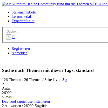
Stellenangebote
Lernmaterial
Expertenforum
Erweiterte
Suche
Suche
Registrieren
Anmelden
Suche nach Themen mit diesen Tags: standard
(current)
Nächste
126 Themen
126 Themen /
Seite
1
von
3
»
2
Antw.
26909
Views
Das Tool sapgenpse installieren
2 Antworten / 26909 Zugriffe