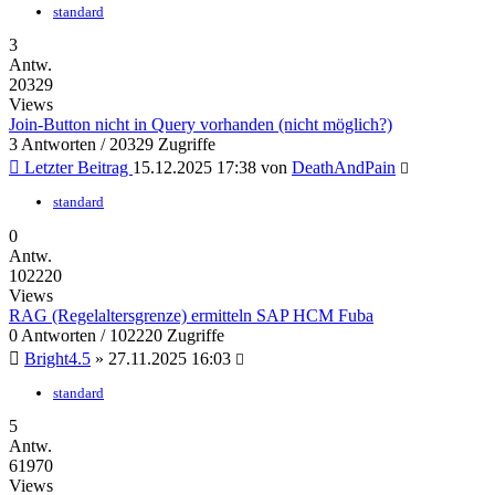
standard
3
Antw.
20329
Views
Join-Button nicht in Query vorhanden (nicht möglich?)
3 Antworten / 20329 Zugriffe
Letzter Beitrag
15.12.2025 17:38 von
DeathAndPain
standard
0
Antw.
102220
Views
RAG (Regelaltersgrenze) ermitteln SAP HCM Fuba
0 Antworten / 102220 Zugriffe
Bright4.5
» 27.11.2025 16:03
standard
5
Antw.
61970
Views