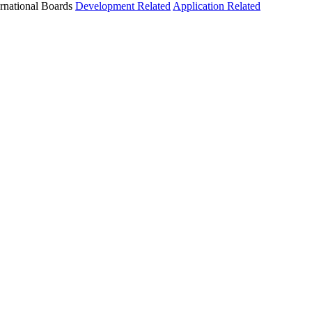
ernational Boards
Development Related
Application Related