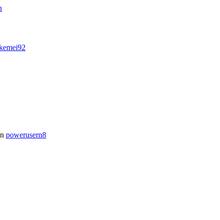
n
ikemei92
on
powerusern8