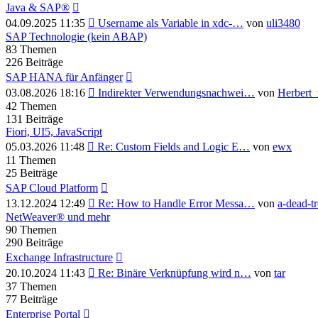
Java & SAP®
Neuester
04.09.2025 11:35
Username als Variable in xdc-…
von
uli3480
Beitrag
SAP Technologie (kein ABAP)
83
Themen
226
Beiträge
SAP HANA für Anfänger
Neuester
03.08.2026 18:16
Indirekter Verwendungsnachwei…
von
Herbert_
Beitrag
42
Themen
131
Beiträge
Fiori, UI5, JavaScript
Neuester
05.03.2026 11:48
Re: Custom Fields and Logic E…
von
ewx
Beitrag
11
Themen
25
Beiträge
SAP Cloud Platform
Neuester
13.12.2024 12:49
Re: How to Handle Error Messa…
von
a-dead-t
Beitrag
NetWeaver® und mehr
90
Themen
290
Beiträge
Exchange Infrastructure
Neuester
20.10.2024 11:43
Re: Binäre Verknüpfung wird n…
von
tar
Beitrag
37
Themen
77
Beiträge
Enterprise Portal