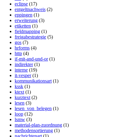
eclipse
(17)
entgeltnachweis
(2)
eppingen
(1)
erweiterung
(3)
etiketten
(1)
fieldmapping
(1)
freigabestrategie
(5)
gos
(7)
hrforms
(4)
http
(4)
if-mit-and-und-or
(1)
indirekter
(1)
interne
(19)
it-vesper
(1)
kommunikationsart
(1)
kssk
(1)
ktext
(1)
kurztext
(2)
lesen
(3)
lesen_von_belegen
(1)
loop
(12)
lsmw
(3)
material-plan-zuordnung
(1)
methodensortierung
(1)
nachrichtenart
(1)