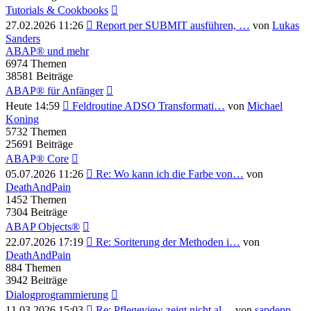
Tutorials & Cookbooks
Neuester
27.02.2026 11:26
Report per SUBMIT ausführen, …
von
Lukas
Beitrag
Sanders
ABAP® und mehr
6974
Themen
38581
Beiträge
ABAP® für Anfänger
Neuester
Heute 14:59
Feldroutine ADSO Transformati…
von
Michael
Beitrag
Koning
5732
Themen
25691
Beiträge
ABAP® Core
Neuester
05.07.2026 11:26
Re: Wo kann ich die Farbe von…
von
Beitrag
DeathAndPain
1452
Themen
7304
Beiträge
ABAP Objects®
Neuester
22.07.2026 17:19
Re: Soriterung der Methoden i…
von
Beitrag
DeathAndPain
884
Themen
3942
Beiträge
Dialogprogrammierung
Neuester
11.03.2026 15:03
Re: Pflegeview zeigt nicht al…
von
sapdepp