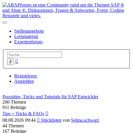
Stellenangebote
Lernmaterial
Expertenforum
Erweiterte
Suche
Suche
Registrieren
Anmelden
Praxistips, Tricks und Tutorials für SAP Entwickler
200
Themen
911
Beiträge
Tips + Tricks & FAQs
Neuester
08.08.2026 09:44
Stücklisten
von
Selma.schwarz
Beitrag
44
Themen
167
Beiträge