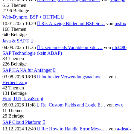
Beitrag
612
Themen
2196
Beiträge
Web-Dynpro, BSP + BHTML
Neuester
10.01.2025 10:29
Re: Anzeige Bilder auf BSP Se…
von
msfox
Beitrag
168
Themen
640
Beiträge
Java & SAP®
Neuester
04.09.2025 11:35
Username als Variable in xdc-…
von
uli3480
Beitrag
SAP Technologie (kein ABAP)
83
Themen
226
Beiträge
SAP HANA für Anfänger
Neuester
03.08.2026 18:16
Indirekter Verwendungsnachwei…
von
Beitrag
Herbert_zarg
42
Themen
131
Beiträge
Fiori, UI5, JavaScript
Neuester
05.03.2026 11:48
Re: Custom Fields and Logic E…
von
ewx
Beitrag
11
Themen
25
Beiträge
SAP Cloud Platform
Neuester
13.12.2024 12:49
Re: How to Handle Error Messa…
von
a-dead-
Beitrag