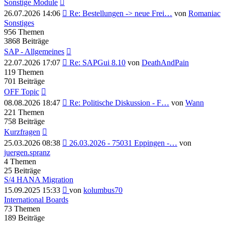
Sonstige Module
Neuester
26.07.2026 14:06
Re: Bestellungen -> neue Frei…
von
Romaniac
Beitrag
Sonstiges
956
Themen
3868
Beiträge
SAP - Allgemeines
Neuester
22.07.2026 17:07
Re: SAPGui 8.10
von
DeathAndPain
Beitrag
119
Themen
701
Beiträge
OFF Topic
Neuester
08.08.2026 18:47
Re: Politische Diskussion - F…
von
Wann
Beitrag
221
Themen
758
Beiträge
Kurzfragen
Neuester
25.03.2026 08:38
26.03.2026 - 75031 Eppingen -…
von
Beitrag
juergen.spranz
4
Themen
25
Beiträge
S/4 HANA Migration
Neuester
15.09.2025 15:33
von
kolumbus70
Beitrag
International Boards
73
Themen
189
Beiträge