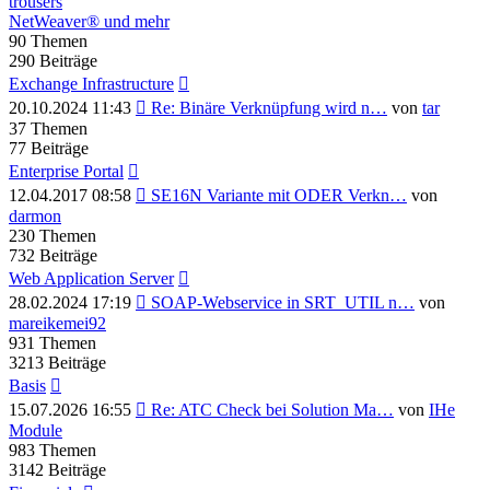
trousers
NetWeaver® und mehr
90
Themen
290
Beiträge
Exchange Infrastructure
Neuester
20.10.2024 11:43
Re: Binäre Verknüpfung wird n…
von
tar
Beitrag
37
Themen
77
Beiträge
Enterprise Portal
Neuester
12.04.2017 08:58
SE16N Variante mit ODER Verkn…
von
Beitrag
darmon
230
Themen
732
Beiträge
Web Application Server
Neuester
28.02.2024 17:19
SOAP-Webservice in SRT_UTIL n…
von
Beitrag
mareikemei92
931
Themen
3213
Beiträge
Basis
Neuester
15.07.2026 16:55
Re: ATC Check bei Solution Ma…
von
IHe
Beitrag
Module
983
Themen
3142
Beiträge