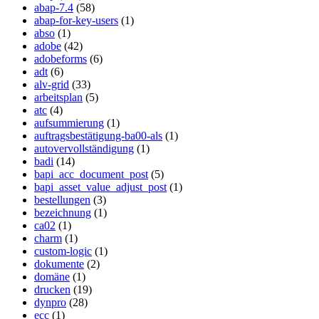
abap-7.4
(58)
abap-for-key-users
(1)
abso
(1)
adobe
(42)
adobeforms
(6)
adt
(6)
alv-grid
(33)
arbeitsplan
(5)
atc
(4)
aufsummierung
(1)
auftragsbestätigung-ba00-als
(1)
autovervollständigung
(1)
badi
(14)
bapi_acc_document_post
(5)
bapi_asset_value_adjust_post
(1)
bestellungen
(3)
bezeichnung
(1)
ca02
(1)
charm
(1)
custom-logic
(1)
dokumente
(2)
domäne
(1)
drucken
(19)
dynpro
(28)
ecc
(1)