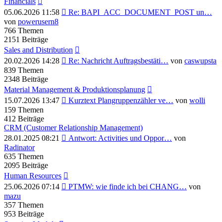
Financials
Neuester
05.06.2026 11:58
Re: BAPI_ACC_DOCUMENT_POST un…
Beitrag
von
powerusern8
766
Themen
2151
Beiträge
Sales and Distribution
Neuester
20.02.2026 14:28
Re: Nachricht Auftragsbestäti…
von
caswupsta
Beitrag
839
Themen
2348
Beiträge
Material Management & Produktionsplanung
Neuester
15.07.2026 13:47
Kurztext Plangruppenzähler ve…
von
wolli
Beitrag
159
Themen
412
Beiträge
CRM (Customer Relationship Management)
Neuester
28.01.2025 08:21
Antwort: Activities und Oppor…
von
Beitrag
Radinator
635
Themen
2095
Beiträge
Human Resources
Neuester
25.06.2026 07:14
PTMW: wie finde ich bei CHANG…
von
Beitrag
mazu
357
Themen
953
Beiträge