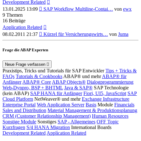
Development Related
Neuester
13.01.2025 13:09
SAP Workflow Multiline-Contai…
von
ewx
Beitrag
9
Themen
16
Beiträge
Application Related
Neuester
08.02.2011 21:37
Kürzel für Versicherungswirts…
von
Juma
Beitrag
Frage die ABAP Experten
Neue Frage verfassen
Praxistips, Tricks und Tutorials für SAP Entwickler
Tips + Tricks &
FAQs
Tutorials & Cookbooks
ABAP® und mehr
ABAP® für
Anfänger
ABAP® Core
ABAP Objects®
Dialogprogrammierung
Web-Dynpro, BSP + BHTML
Java & SAP®
SAP Technologie
(kein ABAP)
SAP HANA für Anfänger
Fiori, UI5, JavaScript
SAP
Cloud Platform
NetWeaver® und mehr
Exchange Infrastructure
Enterprise Portal
Web Application Server
Basis
Module
Financials
Sales and Distribution
Material Management & Produktionsplanung
CRM (Customer Relationship Management)
Human Resources
Sonstige Module
Sonstiges
SAP - Allgemeines
OFF Topic
Kurzfragen
S/4 HANA Migration
International Boards
Development Related
Application Related