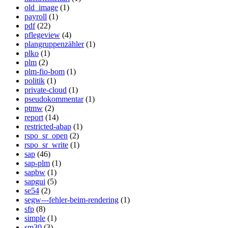
old_image
(1)
payroll
(1)
pdf
(22)
pflegeview
(4)
plangruppenzähler
(1)
plko
(1)
plm
(2)
plm-fio-bom
(1)
politik
(1)
private-cloud
(1)
pseudokommentar
(1)
ptmw
(2)
report
(14)
restricted-abap
(1)
rspo_sr_open
(2)
rspo_sr_write
(1)
sap
(46)
sap-plm
(1)
sapbw
(1)
sapgui
(5)
se54
(2)
segw---fehler-beim-rendering
(1)
sfp
(8)
simple
(1)
sm30
(3)