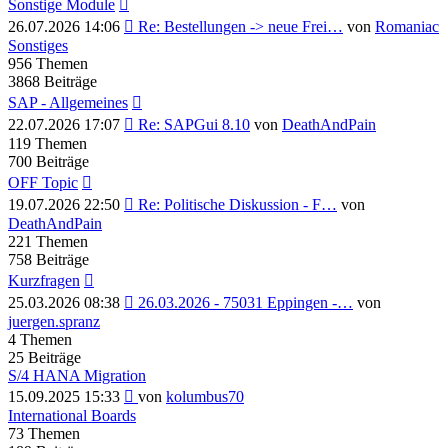
Sonstige Module
Neuester
26.07.2026 14:06
Re: Bestellungen -> neue Frei…
von
Romaniac
Beitrag
Sonstiges
956
Themen
3868
Beiträge
SAP - Allgemeines
Neuester
22.07.2026 17:07
Re: SAPGui 8.10
von
DeathAndPain
Beitrag
119
Themen
700
Beiträge
OFF Topic
Neuester
19.07.2026 22:50
Re: Politische Diskussion - F…
von
Beitrag
DeathAndPain
221
Themen
758
Beiträge
Kurzfragen
Neuester
25.03.2026 08:38
26.03.2026 - 75031 Eppingen -…
von
Beitrag
juergen.spranz
4
Themen
25
Beiträge
S/4 HANA Migration
Neuester
15.09.2025 15:33
von
kolumbus70
Beitrag
International Boards
73
Themen