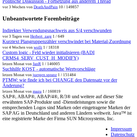
Politische Diskussion - Fortsetzung aus anderem Thread
vor 3 Wochen von
DeathAndPain
10 / 149857
Unbeantwortete Forenbeiträge
Indirekter Verwendungsnachweis aus S/4 verschwunden
vor 3 Tagen von
Herbert_zarg
1 / 649
Kurztext Plangruppenzähler verschwindet bei Material-Zuordnung
vor 4 Wochen von
wolli
1 / 18318
Custom logic - Feld wieder initialisieren (BADI
CRMS4_SERV_CUST_H_MODIFY)
letzen Monat von
JanR
1 / 146005
Suchhilfe KOST - automatische Wertvorschläge
letzen Monat von
juergen.spranz
1 / 151484
PTMW: wie finde ich bei CHANGE den Datensatz vor der
Änderung?
letzen Monat von
mazu
1 / 160819
SAP®, ABAP®, ABAP/4®, R/3® und weitere auf dieser Site
erwähnten SAP-Produkte und -Dienstleistungen sowie die
entsprechenden Logos sind Marken oder eingetragene Marken der
SAP AG in Deutschland und anderen Ländern weltweit. Java™ ist
eine registrierte Marke der Firma SUN Microsystems, Inc.
Impressum
Datenschutz