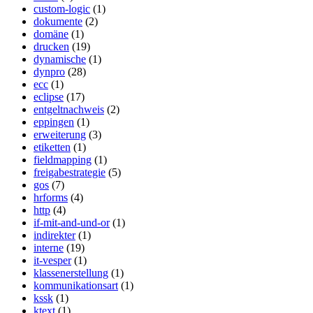
custom-logic
(1)
dokumente
(2)
domäne
(1)
drucken
(19)
dynamische
(1)
dynpro
(28)
ecc
(1)
eclipse
(17)
entgeltnachweis
(2)
eppingen
(1)
erweiterung
(3)
etiketten
(1)
fieldmapping
(1)
freigabestrategie
(5)
gos
(7)
hrforms
(4)
http
(4)
if-mit-and-und-or
(1)
indirekter
(1)
interne
(19)
it-vesper
(1)
klassenerstellung
(1)
kommunikationsart
(1)
kssk
(1)
ktext
(1)