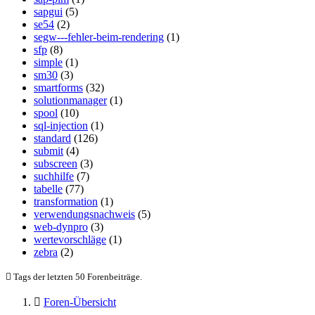
sapgui
(5)
se54
(2)
segw---fehler-beim-rendering
(1)
sfp
(8)
simple
(1)
sm30
(3)
smartforms
(32)
solutionmanager
(1)
spool
(10)
sql-injection
(1)
standard
(126)
submit
(4)
subscreen
(3)
suchhilfe
(7)
tabelle
(77)
transformation
(1)
verwendungsnachweis
(5)
web-dynpro
(3)
wertevorschläge
(1)
zebra
(2)
Tags der letzten 50 Forenbeiträge.
Foren-Übersicht