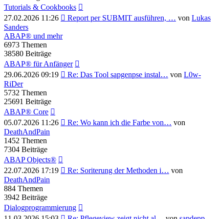
Tutorials & Cookbooks
Neuester
27.02.2026 11:26
Report per SUBMIT ausführen, …
von
Lukas
Beitrag
Sanders
ABAP® und mehr
6973
Themen
38580
Beiträge
ABAP® für Anfänger
Neuester
29.06.2026 09:19
Re: Das Tool sapgenpse instal…
von
L0w-
Beitrag
RiDer
5732
Themen
25691
Beiträge
ABAP® Core
Neuester
05.07.2026 11:26
Re: Wo kann ich die Farbe von…
von
Beitrag
DeathAndPain
1452
Themen
7304
Beiträge
ABAP Objects®
Neuester
22.07.2026 17:19
Re: Soriterung der Methoden i…
von
Beitrag
DeathAndPain
884
Themen
3942
Beiträge
Dialogprogrammierung
Neuester
11.03.2026 15:03
Re: Pflegeview zeigt nicht al…
von
sapdepp