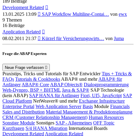
189
Beiträge
Development Related
Neuester
13.01.2025 13:09
SAP Workflow Multiline-Contai…
von
ewx
Beitrag
9
Themen
16
Beiträge
Application Related
Neuester
08.02.2011 21:37
Kürzel für Versicherungswirts…
von
Juma
Beitrag
Frage die ABAP Experten
Neue Frage verfassen
Praxistips, Tricks und Tutorials für SAP Entwickler
Tips + Tricks &
FAQs
Tutorials & Cookbooks
ABAP® und mehr
ABAP® für
Anfänger
ABAP® Core
ABAP Objects®
Dialogprogrammierung
Web-Dynpro, BSP + BHTML
Java & SAP®
SAP Technologie
(kein ABAP)
SAP HANA für Anfänger
Fiori, UI5, JavaScript
SAP
Cloud Platform
NetWeaver® und mehr
Exchange Infrastructure
Enterprise Portal
Web Application Server
Basis
Module
Financials
Sales and Distribution
Material Management & Produktionsplanung
CRM (Customer Relationship Management)
Human Resources
Sonstige Module
Sonstiges
SAP - Allgemeines
OFF Topic
Kurzfragen
S/4 HANA Migration
International Boards
Development Related
Application Related