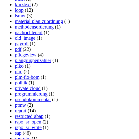
kurztext
(2)
loop
(12)
lsmw
(3)
material-plan-zuordnung
(1)
methodensortierung
(1)
nachrichtenart
(1)
old_image
(1)
payroll
(1)
pdf
(22)
pflegeview
(4)
plangruppenzähler
(1)
plko
(1)
plm
(2)
plm-fio-bom
(1)
politik
(1)
private-cloud
(1)
programmierung
(1)
pseudokommentar
(1)
ptmw
(2)
report
(14)
restricted-abap
(1)
rspo_sr_open
(2)
rspo_sr_write
(1)
sap
(46)
sap-plm
(1)