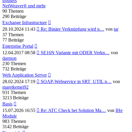
trousers
NetWeaver® und mehr
90
Themen
290
Beiträge
Exchange Infrastructure
Neuester
20.10.2024 11:43
Re: Binäre Verknüpfung wird n…
von
tar
Beitrag
37
Themen
77
Beiträge
Enterprise Portal
Neuester
12.04.2017 08:58
SE16N Variante mit ODER Verkn…
von
Beitrag
darmon
230
Themen
732
Beiträge
Web Application Server
Neuester
28.02.2024 17:19
SOAP-Webservice in SRT_UTIL n…
von
Beitrag
mareikemei92
931
Themen
3213
Beiträge
Basis
Neuester
15.07.2026 16:55
Re: ATC Check bei Solution Ma…
von
IHe
Beitrag
Module
983
Themen
3142
Beiträge