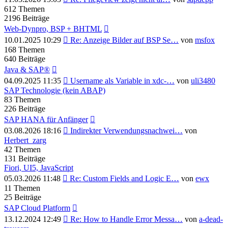
Beitrag
612
Themen
2196
Beiträge
Web-Dynpro, BSP + BHTML
Neuester
10.01.2025 10:29
Re: Anzeige Bilder auf BSP Se…
von
msfox
Beitrag
168
Themen
640
Beiträge
Java & SAP®
Neuester
04.09.2025 11:35
Username als Variable in xdc-…
von
uli3480
Beitrag
SAP Technologie (kein ABAP)
83
Themen
226
Beiträge
SAP HANA für Anfänger
Neuester
03.08.2026 18:16
Indirekter Verwendungsnachwei…
von
Beitrag
Herbert_zarg
42
Themen
131
Beiträge
Fiori, UI5, JavaScript
Neuester
05.03.2026 11:48
Re: Custom Fields and Logic E…
von
ewx
Beitrag
11
Themen
25
Beiträge
SAP Cloud Platform
Neuester
13.12.2024 12:49
Re: How to Handle Error Messa…
von
a-dead-
Beitrag