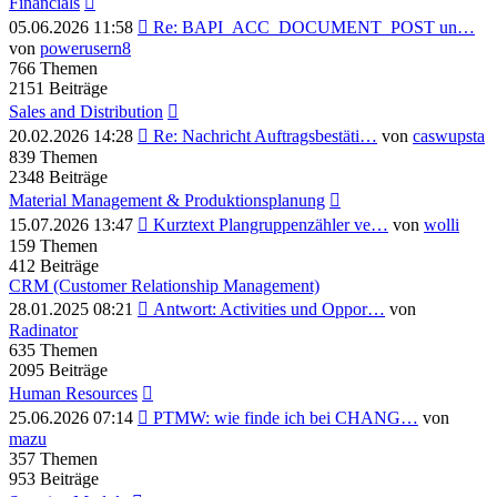
Financials
Neuester
05.06.2026 11:58
Re: BAPI_ACC_DOCUMENT_POST un…
Beitrag
von
powerusern8
766
Themen
2151
Beiträge
Sales and Distribution
Neuester
20.02.2026 14:28
Re: Nachricht Auftragsbestäti…
von
caswupsta
Beitrag
839
Themen
2348
Beiträge
Material Management & Produktionsplanung
Neuester
15.07.2026 13:47
Kurztext Plangruppenzähler ve…
von
wolli
Beitrag
159
Themen
412
Beiträge
CRM (Customer Relationship Management)
Neuester
28.01.2025 08:21
Antwort: Activities und Oppor…
von
Beitrag
Radinator
635
Themen
2095
Beiträge
Human Resources
Neuester
25.06.2026 07:14
PTMW: wie finde ich bei CHANG…
von
Beitrag
mazu
357
Themen
953
Beiträge