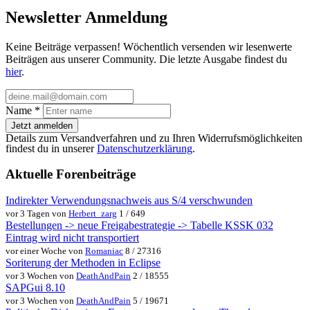
Newsletter Anmeldung
Keine Beiträge verpassen! Wöchentlich versenden wir lesenwerte
Beiträgen aus unserer Community. Die letzte Ausgabe findest du
hier
.
Name
*
Jetzt anmelden
Details zum Versandverfahren und zu Ihren Widerrufsmöglichkeiten
findest du in unserer
Datenschutzerklärung
.
Aktuelle Forenbeiträge
Indirekter Verwendungsnachweis aus S/4 verschwunden
vor 3 Tagen von
Herbert_zarg
1 / 649
Bestellungen -> neue Freigabestrategie -> Tabelle KSSK 032
Eintrag wird nicht transportiert
vor einer Woche von
Romaniac
8 / 27316
Soriterung der Methoden in Eclipse
vor 3 Wochen von
DeathAndPain
2 / 18555
SAPGui 8.10
vor 3 Wochen von
DeathAndPain
5 / 19671