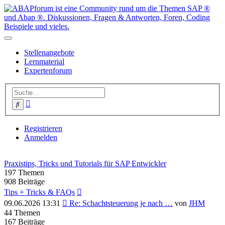
Stellenangebote
Lernmaterial
Expertenforum
Erweiterte
Suche
Suche
Registrieren
Anmelden
Praxistips, Tricks und Tutorials für SAP Entwickler
197
Themen
908
Beiträge
Tips + Tricks & FAQs
Neuester
09.06.2026 13:31
Re: Schachtsteuerung je nach …
von
JHM
Beitrag
44
Themen
167
Beiträge