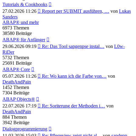
Tutorials & Cookbooks
Neuester
27.02.2026 11:26
Report per SUBMIT ausführen, …
von
Lukas
Beitrag
Sanders
ABAP® und mehr
6973
Themen
38580
Beiträge
ABAP® für Anfänger
Neuester
29.06.2026 09:19
Re: Das Tool sapgenpse instal…
von
L0w-
Beitrag
RiDer
5732
Themen
25691
Beiträge
ABAP® Core
Neuester
05.07.2026 11:26
Re: Wo kann ich die Farbe von…
von
Beitrag
DeathAndPain
1452
Themen
7304
Beiträge
ABAP Objects®
Neuester
22.07.2026 17:19
Re: Soriterung der Methoden i…
von
Beitrag
DeathAndPain
884
Themen
3942
Beiträge
Dialogprogrammierung
Neuester
11.03.2026 15:03
Re: Pflegeview zeigt nicht al…
von
sapdepp