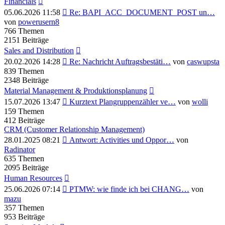
Financials
Neuester
05.06.2026 11:58
Re: BAPI_ACC_DOCUMENT_POST un…
Beitrag
von
powerusern8
766
Themen
2151
Beiträge
Sales and Distribution
Neuester
20.02.2026 14:28
Re: Nachricht Auftragsbestäti…
von
caswupsta
Beitrag
839
Themen
2348
Beiträge
Material Management & Produktionsplanung
Neuester
15.07.2026 13:47
Kurztext Plangruppenzähler ve…
von
wolli
Beitrag
159
Themen
412
Beiträge
CRM (Customer Relationship Management)
Neuester
28.01.2025 08:21
Antwort: Activities und Oppor…
von
Beitrag
Radinator
635
Themen
2095
Beiträge
Human Resources
Neuester
25.06.2026 07:14
PTMW: wie finde ich bei CHANG…
von
Beitrag
mazu
357
Themen
953
Beiträge