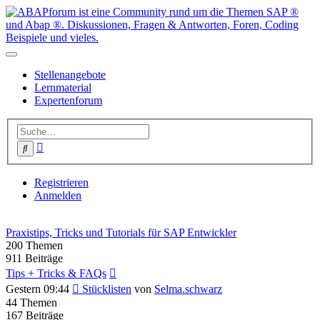
Stellenangebote
Lernmaterial
Expertenforum
Erweiterte
Suche
Suche
Registrieren
Anmelden
Praxistips, Tricks und Tutorials für SAP Entwickler
200
Themen
911
Beiträge
Tips + Tricks & FAQs
Neuester
Gestern 09:44
Stücklisten
von
Selma.schwarz
Beitrag
44
Themen
167
Beiträge