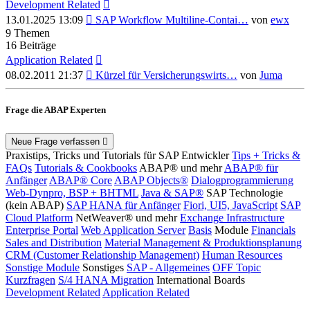
Development Related
Neuester
13.01.2025 13:09
SAP Workflow Multiline-Contai…
von
ewx
Beitrag
9
Themen
16
Beiträge
Application Related
Neuester
08.02.2011 21:37
Kürzel für Versicherungswirts…
von
Juma
Beitrag
Frage die ABAP Experten
Neue Frage verfassen
Praxistips, Tricks und Tutorials für SAP Entwickler
Tips + Tricks &
FAQs
Tutorials & Cookbooks
ABAP® und mehr
ABAP® für
Anfänger
ABAP® Core
ABAP Objects®
Dialogprogrammierung
Web-Dynpro, BSP + BHTML
Java & SAP®
SAP Technologie
(kein ABAP)
SAP HANA für Anfänger
Fiori, UI5, JavaScript
SAP
Cloud Platform
NetWeaver® und mehr
Exchange Infrastructure
Enterprise Portal
Web Application Server
Basis
Module
Financials
Sales and Distribution
Material Management & Produktionsplanung
CRM (Customer Relationship Management)
Human Resources
Sonstige Module
Sonstiges
SAP - Allgemeines
OFF Topic
Kurzfragen
S/4 HANA Migration
International Boards
Development Related
Application Related