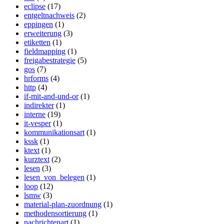
eclipse
(17)
entgeltnachweis
(2)
eppingen
(1)
erweiterung
(3)
etiketten
(1)
fieldmapping
(1)
freigabestrategie
(5)
gos
(7)
hrforms
(4)
http
(4)
if-mit-and-und-or
(1)
indirekter
(1)
interne
(19)
it-vesper
(1)
kommunikationsart
(1)
kssk
(1)
ktext
(1)
kurztext
(2)
lesen
(3)
lesen_von_belegen
(1)
loop
(12)
lsmw
(3)
material-plan-zuordnung
(1)
methodensortierung
(1)
nachrichtenart
(1)