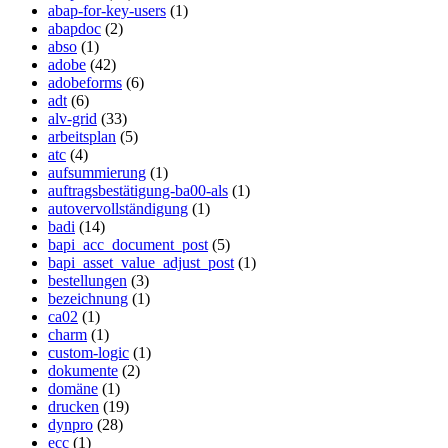
abap-for-key-users
(1)
abapdoc
(2)
abso
(1)
adobe
(42)
adobeforms
(6)
adt
(6)
alv-grid
(33)
arbeitsplan
(5)
atc
(4)
aufsummierung
(1)
auftragsbestätigung-ba00-als
(1)
autovervollständigung
(1)
badi
(14)
bapi_acc_document_post
(5)
bapi_asset_value_adjust_post
(1)
bestellungen
(3)
bezeichnung
(1)
ca02
(1)
charm
(1)
custom-logic
(1)
dokumente
(2)
domäne
(1)
drucken
(19)
dynpro
(28)
ecc
(1)