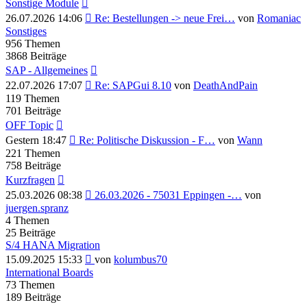
Sonstige Module
Neuester
26.07.2026 14:06
Re: Bestellungen -> neue Frei…
von
Romaniac
Beitrag
Sonstiges
956
Themen
3868
Beiträge
SAP - Allgemeines
Neuester
22.07.2026 17:07
Re: SAPGui 8.10
von
DeathAndPain
Beitrag
119
Themen
701
Beiträge
OFF Topic
Neuester
Gestern 18:47
Re: Politische Diskussion - F…
von
Wann
Beitrag
221
Themen
758
Beiträge
Kurzfragen
Neuester
25.03.2026 08:38
26.03.2026 - 75031 Eppingen -…
von
Beitrag
juergen.spranz
4
Themen
25
Beiträge
S/4 HANA Migration
Neuester
15.09.2025 15:33
von
kolumbus70
Beitrag
International Boards
73
Themen
189
Beiträge