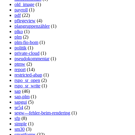
old_image
(1)
payroll
(1)
pdf
(22)
pflegeview
(4)
plangruppenzähler
(1)
plko
(1)
plm
(2)
plm-fio-bom
(1)
politik
(1)
private-cloud
(1)
pseudokommentar
(1)
ptmw
(2)
report
(14)
restricted-abap
(1)
rspo_sr_open
(2)
rspo_sr_write
(1)
sap
(46)
sap-plm
(1)
sapgui
(5)
se54
(2)
segw---fehler-beim-rendering
(1)
sfp
(8)
simple
(1)
sm30
(3)
smartforms
(32)