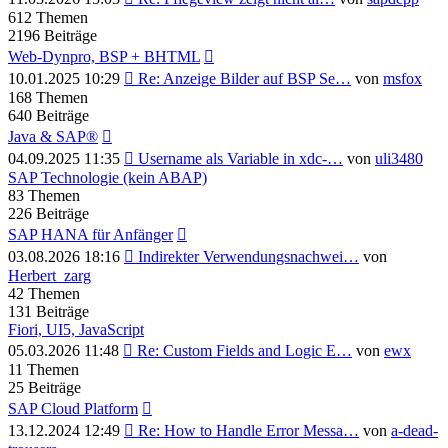
Beitrag
612
Themen
2196
Beiträge
Web-Dynpro, BSP + BHTML
Neuester
10.01.2025 10:29
Re: Anzeige Bilder auf BSP Se…
von
msfox
Beitrag
168
Themen
640
Beiträge
Java & SAP®
Neuester
04.09.2025 11:35
Username als Variable in xdc-…
von
uli3480
Beitrag
SAP Technologie (kein ABAP)
83
Themen
226
Beiträge
SAP HANA für Anfänger
Neuester
03.08.2026 18:16
Indirekter Verwendungsnachwei…
von
Beitrag
Herbert_zarg
42
Themen
131
Beiträge
Fiori, UI5, JavaScript
Neuester
05.03.2026 11:48
Re: Custom Fields and Logic E…
von
ewx
Beitrag
11
Themen
25
Beiträge
SAP Cloud Platform
Neuester
13.12.2024 12:49
Re: How to Handle Error Messa…
von
a-dead-
Beitrag