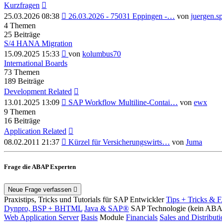
Kurzfragen
Neuester
25.03.2026 08:38
26.03.2026 - 75031 Eppingen -…
von
juergen.s
Beitrag
4
Themen
25
Beiträge
S/4 HANA Migration
Neuester
15.09.2025 15:33
von
kolumbus70
Beitrag
International Boards
73
Themen
189
Beiträge
Development Related
Neuester
13.01.2025 13:09
SAP Workflow Multiline-Contai…
von
ewx
Beitrag
9
Themen
16
Beiträge
Application Related
Neuester
08.02.2011 21:37
Kürzel für Versicherungswirts…
von
Juma
Beitrag
Frage die ABAP Experten
Neue Frage verfassen
Praxistips, Tricks und Tutorials für SAP Entwickler
Tips + Tricks & 
Dynpro, BSP + BHTML
Java & SAP®
SAP Technologie (kein AB
Web Application Server
Basis
Module
Financials
Sales and Distribut