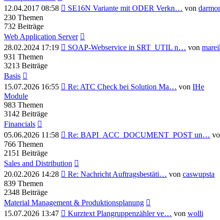
Neuester
12.04.2017 08:58
SE16N Variante mit ODER Verkn…
von
darmo
Beitrag
230
Themen
732
Beiträge
Web Application Server
Neuester
28.02.2024 17:19
SOAP-Webservice in SRT_UTIL n…
von
mare
Beitrag
931
Themen
3213
Beiträge
Basis
Neuester
15.07.2026 16:55
Re: ATC Check bei Solution Ma…
von
IHe
Beitrag
Module
983
Themen
3142
Beiträge
Financials
Neuester
05.06.2026 11:58
Re: BAPI_ACC_DOCUMENT_POST un…
v
Beitrag
766
Themen
2151
Beiträge
Sales and Distribution
Neuester
20.02.2026 14:28
Re: Nachricht Auftragsbestäti…
von
caswupsta
Beitrag
839
Themen
2348
Beiträge
Material Management & Produktionsplanung
Neuester
15.07.2026 13:47
Kurztext Plangruppenzähler ve…
von
wolli