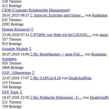
Beitrag
159
Themen
412
Beiträge
CRM (Customer Relationship Management)
Neuester
28.01.2025 08:21
Antwort: Activities und Oppor…
von
Radinator
Beitrag
635
Themen
2095
Beiträge
Human Resources
Neuester
25.06.2026 07:14
PTMW: wie finde ich bei CHANG…
von
mazu
Beitrag
357
Themen
953
Beiträge
Sonstige Module
Neuester
26.07.2026 14:06
Re: Bestellungen -> neue Frei…
von
Romaniac
Beitrag
Sonstiges
956
Themen
3868
Beiträge
SAP - Allgemeines
Neuester
22.07.2026 17:07
Re: SAPGui 8.10
von
DeathAndPain
Beitrag
119
Themen
700
Beiträge
OFF Topic
Neuester
19.07.2026 22:50
Re: Politische Diskussion - F…
von
DeathAndPa
Beitrag
221
Themen
758
Beiträge