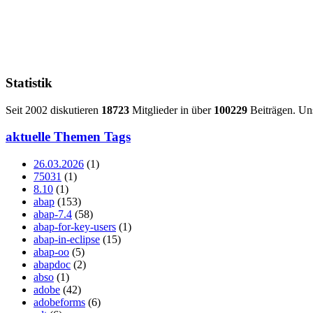
Statistik
Seit 2002 diskutieren
18723
Mitglieder in über
100229
Beiträgen. Uns
aktuelle Themen Tags
26.03.2026
(1)
75031
(1)
8.10
(1)
abap
(153)
abap-7.4
(58)
abap-for-key-users
(1)
abap-in-eclipse
(15)
abap-oo
(5)
abapdoc
(2)
abso
(1)
adobe
(42)
adobeforms
(6)