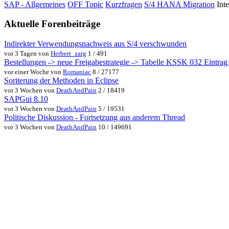
SAP - Allgemeines
OFF Topic
Kurzfragen
S/4 HANA Migration
Int
Aktuelle Forenbeiträge
Indirekter Verwendungsnachweis aus S/4 verschwunden
vor 3 Tagen von
Herbert_zarg
1 / 491
Bestellungen -> neue Freigabestrategie -> Tabelle KSSK 032 Eintrag w
vor einer Woche von
Romaniac
8 / 27177
Soriterung der Methoden in Eclipse
vor 3 Wochen von
DeathAndPain
2 / 18419
SAPGui 8.10
vor 3 Wochen von
DeathAndPain
5 / 19531
Politische Diskussion - Fortsetzung aus anderem Thread
vor 3 Wochen von
DeathAndPain
10 / 149691