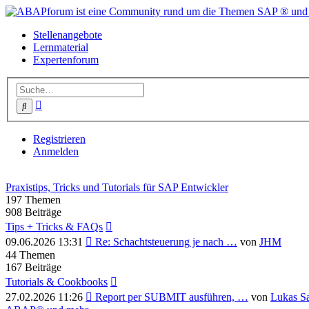
Stellenangebote
Lernmaterial
Expertenforum
Erweiterte
Suche
Suche
Registrieren
Anmelden
Praxistips, Tricks und Tutorials für SAP Entwickler
197
Themen
908
Beiträge
Tips + Tricks & FAQs
Neuester
09.06.2026 13:31
Re: Schachtsteuerung je nach …
von
JHM
Beitrag
44
Themen
167
Beiträge
Tutorials & Cookbooks
Neuester
27.02.2026 11:26
Report per SUBMIT ausführen, …
von
Lukas S
Beitrag