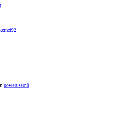
n
ikemei92
on
powerusern8