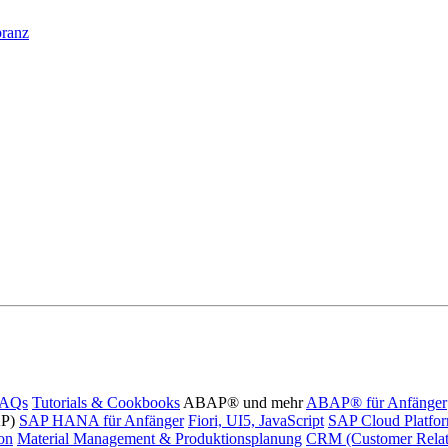
pranz
FAQs
Tutorials & Cookbooks
ABAP® und mehr
ABAP® für Anfänger
AP)
SAP HANA für Anfänger
Fiori, UI5, JavaScript
SAP Cloud Platfo
ion
Material Management & Produktionsplanung
CRM (Customer Relat