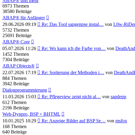
ABAP® und mehr
6973
Themen
38580
Beiträge
ABAP® für Anfänger
Neuester
29.06.2026 09:19
Re: Das Tool sapgenpse instal…
von
L0w-RiDe
Beitrag
5732
Themen
25691
Beiträge
ABAP® Core
Neuester
05.07.2026 11:26
Re: Wo kann ich die Farbe von…
von
DeathAnd
Beitrag
1452
Themen
7304
Beiträge
ABAP Objects®
Neuester
22.07.2026 17:19
Re: Soriterung der Methoden i…
von
DeathAnd
Beitrag
884
Themen
3942
Beiträge
Dialogprogrammierung
Neuester
11.03.2026 15:03
Re: Pflegeview zeigt nicht al…
von
sapdepp
Beitrag
612
Themen
2196
Beiträge
Web-Dynpro, BSP + BHTML
Neuester
10.01.2025 10:29
Re: Anzeige Bilder auf BSP Se…
von
msfox
Beitrag
168
Themen
640
Beiträge