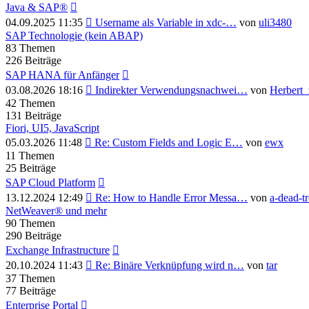
Java & SAP®
Neuester
04.09.2025 11:35
Username als Variable in xdc-…
von
uli3480
Beitrag
SAP Technologie (kein ABAP)
83
Themen
226
Beiträge
SAP HANA für Anfänger
Neuester
03.08.2026 18:16
Indirekter Verwendungsnachwei…
von
Herbert_
Beitrag
42
Themen
131
Beiträge
Fiori, UI5, JavaScript
Neuester
05.03.2026 11:48
Re: Custom Fields and Logic E…
von
ewx
Beitrag
11
Themen
25
Beiträge
SAP Cloud Platform
Neuester
13.12.2024 12:49
Re: How to Handle Error Messa…
von
a-dead-t
Beitrag
NetWeaver® und mehr
90
Themen
290
Beiträge
Exchange Infrastructure
Neuester
20.10.2024 11:43
Re: Binäre Verknüpfung wird n…
von
tar
Beitrag
37
Themen
77
Beiträge
Enterprise Portal