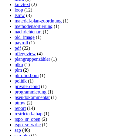
kurztext
(2)
loop
(12)
lsmw
(3)
material-plan-zuordnung
(1)
methodensortierung
(1)
nachrichtenart
(1)
old_image
(1)
payroll
(1)
pdf
(22)
pflegeview
(4)
plangruppenzähler
(1)
plko
(1)
plm
(2)
plm-fio-bom
(1)
politik
(1)
private-cloud
(1)
programmierung
(1)
pseudokommentar
(1)
ptmw
(2)
report
(14)
restricted-abap
(1)
rspo_sr_open
(2)
rspo_sr_write
(1)
sap
(46)
sap-plm
(1)