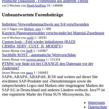
Politische Diskussion - Fortsetzung aus anderem Thread
vor 3 Wochen von
DeathAndPain
10 / 149696
Unbeantwortete Forenbeiträge
Indirekter Verwendungsnachweis aus S/4 verschwunden
vor 3 Tagen von
Herbert_zarg
1 / 496
Kurztext Plangruppenzähler verschwindet bei Material-Zuordnung
vor 4 Wochen von
wolli
1 / 18191
Custom logic - Feld wieder initialisieren (BADI
CRMS4_SERV_CUST_H_MODIFY)
letzen Monat von
JanR
1 / 145867
Suchhilfe KOST - automatische Wertvorschläge
letzen Monat von
juergen.spranz
1 / 151354
PTMW: wie finde ich bei CHANGE den Datensatz vor der
Änderung?
letzen Monat von
mazu
1 / 160683
SAP®, ABAP®, ABAP/4®, R/3® und weitere auf dieser Site
erwähnten SAP-Produkte und -Dienstleistungen sowie die
entsprechenden Logos sind Marken oder eingetragene Marken der
SAP AG in Deutschland und anderen Ländern weltweit. Java™ ist
eine registrierte Marke der Firma SUN Microsystems, Inc.
Impressum
Datenschutz