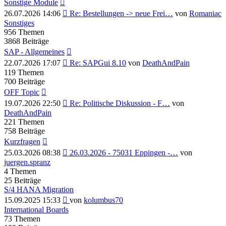
Sonstige Module
Neuester
26.07.2026 14:06
Re: Bestellungen -> neue Frei…
von
Romaniac
Beitrag
Sonstiges
956
Themen
3868
Beiträge
SAP - Allgemeines
Neuester
22.07.2026 17:07
Re: SAPGui 8.10
von
DeathAndPain
Beitrag
119
Themen
700
Beiträge
OFF Topic
Neuester
19.07.2026 22:50
Re: Politische Diskussion - F…
von
Beitrag
DeathAndPain
221
Themen
758
Beiträge
Kurzfragen
Neuester
25.03.2026 08:38
26.03.2026 - 75031 Eppingen -…
von
Beitrag
juergen.spranz
4
Themen
25
Beiträge
S/4 HANA Migration
Neuester
15.09.2025 15:33
von
kolumbus70
Beitrag
International Boards
73
Themen