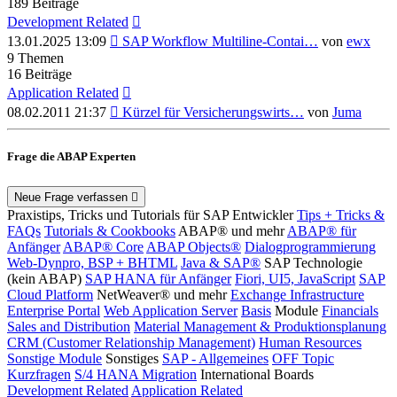
189
Beiträge
Development Related
Neuester
13.01.2025 13:09
SAP Workflow Multiline-Contai…
von
ewx
Beitrag
9
Themen
16
Beiträge
Application Related
Neuester
08.02.2011 21:37
Kürzel für Versicherungswirts…
von
Juma
Beitrag
Frage die ABAP Experten
Neue Frage verfassen
Praxistips, Tricks und Tutorials für SAP Entwickler
Tips + Tricks &
FAQs
Tutorials & Cookbooks
ABAP® und mehr
ABAP® für
Anfänger
ABAP® Core
ABAP Objects®
Dialogprogrammierung
Web-Dynpro, BSP + BHTML
Java & SAP®
SAP Technologie
(kein ABAP)
SAP HANA für Anfänger
Fiori, UI5, JavaScript
SAP
Cloud Platform
NetWeaver® und mehr
Exchange Infrastructure
Enterprise Portal
Web Application Server
Basis
Module
Financials
Sales and Distribution
Material Management & Produktionsplanung
CRM (Customer Relationship Management)
Human Resources
Sonstige Module
Sonstiges
SAP - Allgemeines
OFF Topic
Kurzfragen
S/4 HANA Migration
International Boards
Development Related
Application Related