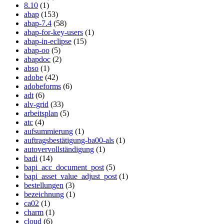
8.10
(1)
abap
(153)
abap-7.4
(58)
abap-for-key-users
(1)
abap-in-eclipse
(15)
abap-oo
(5)
abapdoc
(2)
abso
(1)
adobe
(42)
adobeforms
(6)
adt
(6)
alv-grid
(33)
arbeitsplan
(5)
atc
(4)
aufsummierung
(1)
auftragsbestätigung-ba00-als
(1)
autovervollständigung
(1)
badi
(14)
bapi_acc_document_post
(5)
bapi_asset_value_adjust_post
(1)
bestellungen
(3)
bezeichnung
(1)
ca02
(1)
charm
(1)
cloud
(6)