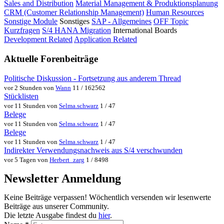
Sales and Distribution
Material Management & Produktionsplanung
CRM (Customer Relationship Management)
Human Resources
Sonstige Module
Sonstiges
SAP - Allgemeines
OFF Topic
Kurzfragen
S/4 HANA Migration
International Boards
Development Related
Application Related
Aktuelle Forenbeiträge
Politische Diskussion - Fortsetzung aus anderem Thread
vor 2 Stunden von
Wann
11 / 162562
Stücklisten
vor 11 Stunden von
Selma.schwarz
1 / 47
Belege
vor 11 Stunden von
Selma.schwarz
1 / 47
Belege
vor 11 Stunden von
Selma.schwarz
1 / 47
Indirekter Verwendungsnachweis aus S/4 verschwunden
vor 5 Tagen von
Herbert_zarg
1 / 8498
Newsletter Anmeldung
Keine Beiträge verpassen! Wöchentlich versenden wir lesenwerte
Beiträge aus unserer Community.
Die letzte Ausgabe findest du
hier
.