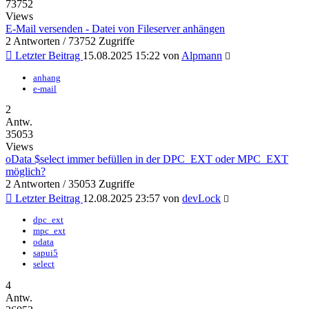
73752
Views
E-Mail versenden - Datei von Fileserver anhängen
2 Antworten / 73752 Zugriffe
Letzter Beitrag
15.08.2025 15:22
von
Alpmann
anhang
e-mail
2
Antw.
35053
Views
oData $select immer befüllen in der DPC_EXT oder MPC_EXT
möglich?
2 Antworten / 35053 Zugriffe
Letzter Beitrag
12.08.2025 23:57
von
devLock
dpc_ext
mpc_ext
odata
sapui5
select
4
Antw.