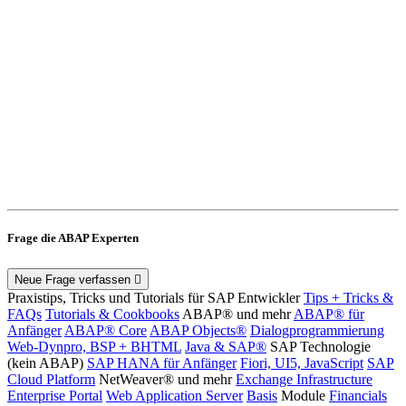
Frage die ABAP Experten
Neue Frage verfassen
Praxistips, Tricks und Tutorials für SAP Entwickler
Tips + Tricks &
FAQs
Tutorials & Cookbooks
ABAP® und mehr
ABAP® für
Anfänger
ABAP® Core
ABAP Objects®
Dialogprogrammierung
Web-Dynpro, BSP + BHTML
Java & SAP®
SAP Technologie
(kein ABAP)
SAP HANA für Anfänger
Fiori, UI5, JavaScript
SAP
Cloud Platform
NetWeaver® und mehr
Exchange Infrastructure
Enterprise Portal
Web Application Server
Basis
Module
Financials