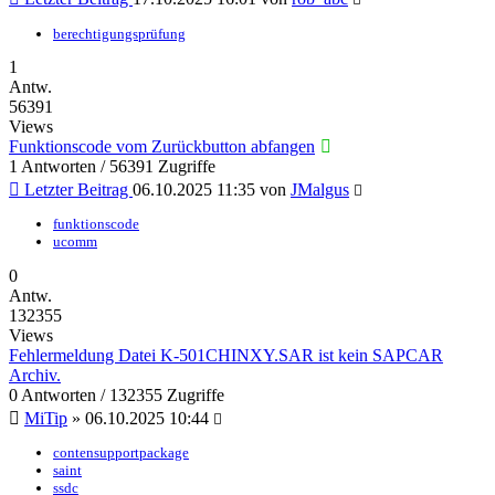
berechtigungsprüfung
1
Antw.
56391
Views
Funktionscode vom Zurückbutton abfangen
1 Antworten / 56391 Zugriffe
Letzter Beitrag
06.10.2025 11:35
von
JMalgus
funktionscode
ucomm
0
Antw.
132355
Views
Fehlermeldung Datei K-501CHINXY.SAR ist kein SAPCAR
Archiv.
0 Antworten / 132355 Zugriffe
MiTip
»
06.10.2025 10:44
contensupportpackage
saint
ssdc