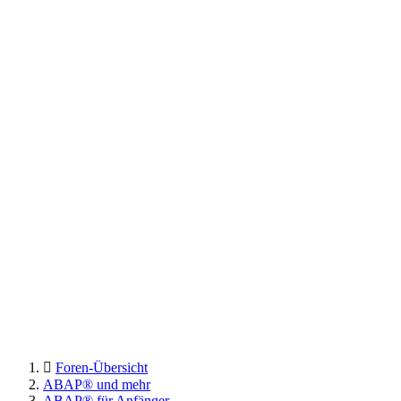
Foren-Übersicht
ABAP® und mehr
ABAP® für Anfänger