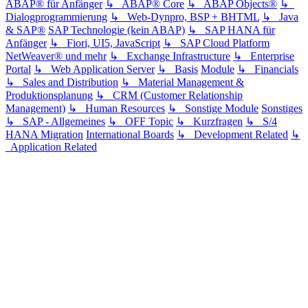
ABAP® für Anfänger
↳ ABAP® Core
↳ ABAP Objects®
↳
Dialogprogrammierung
↳ Web-Dynpro, BSP + BHTML
↳ Java
& SAP®
SAP Technologie (kein ABAP)
↳ SAP HANA für
Anfänger
↳ Fiori, UI5, JavaScript
↳ SAP Cloud Platform
NetWeaver® und mehr
↳ Exchange Infrastructure
↳ Enterprise
Portal
↳ Web Application Server
↳ Basis
Module
↳ Financials
↳ Sales and Distribution
↳ Material Management &
Produktionsplanung
↳ CRM (Customer Relationship
Management)
↳ Human Resources
↳ Sonstige Module
Sonstiges
↳ SAP - Allgemeines
↳ OFF Topic
↳ Kurzfragen
↳ S/4
HANA Migration
International Boards
↳ Development Related
↳
Application Related