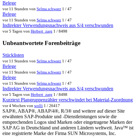
Belege
vor 11 Stunden von
Selma.schwarz
1 / 47
Belege
vor 11 Stunden von
Selma.schwarz
1 / 47
Indirekter Verwendungsnachweis aus S/4 verschwunden
vor 5 Tagen von
Herbert_zarg
1 / 8498
Unbeantwortete Forenbeiträge
Stücklisten
vor 11 Stunden von
Selma.schwarz
1 / 47
Belege
vor 11 Stunden von
Selma.schwarz
1 / 47
Belege
vor 11 Stunden von
Selma.schwarz
1 / 47
Indirekter Verwendungsnachweis aus S/4 verschwunden
vor 5 Tagen von
Herbert_zarg
1 / 8498
Kurztext Plangruppenzähler verschwindet bei Material-Zuordnung
vor 4 Wochen von
wolli
1 / 26417
SAP®, ABAP®, ABAP/4®, R/3® und weitere auf dieser Site
erwähnten SAP-Produkte und -Dienstleistungen sowie die
entsprechenden Logos sind Marken oder eingetragene Marken der
SAP AG in Deutschland und anderen Ländern weltweit. Java™ ist
eine registrierte Marke der Firma SUN Microsystems, Inc.