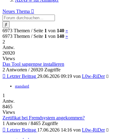
Neues Thema
Suche
(current)
Nächste
6973 Themen /
Seite
1
von
140
»
(current)
Nächste
6973 Themen /
Seite
1
von
140
»
2
Antw.
26920
Views
Das Tool sapgenpse installieren
2 Antworten / 26920 Zugriffe
Letzter Beitrag
29.06.2026 09:19
von
L0w-RiDer
standard
1
Antw.
8465
Views
Zertifikat bei Fremdsystem angekommen?
1 Antworten / 8465 Zugriffe
Letzter Beitrag
17.06.2026 14:16
von
L0w-RiDer