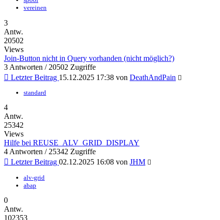
vereinen
3
Antw.
20502
Views
Join-Button nicht in Query vorhanden (nicht möglich?)
3 Antworten / 20502 Zugriffe
Letzter Beitrag
15.12.2025 17:38
von
DeathAndPain
standard
4
Antw.
25342
Views
Hilfe bei REUSE_ALV_GRID_DISPLAY
4 Antworten / 25342 Zugriffe
Letzter Beitrag
02.12.2025 16:08
von
JHM
alv-grid
abap
0
Antw.
102353