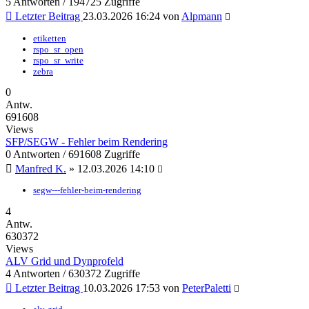
5 Antworten / 194725 Zugriffe
Letzter Beitrag
23.03.2026 16:24
von
Alpmann
etiketten
rspo_sr_open
rspo_sr_write
zebra
0
Antw.
691608
Views
SFP/SEGW - Fehler beim Rendering
0 Antworten / 691608 Zugriffe
Manfred K.
»
12.03.2026 14:10
segw---fehler-beim-rendering
4
Antw.
630372
Views
ALV Grid und Dynprofeld
4 Antworten / 630372 Zugriffe
Letzter Beitrag
10.03.2026 17:53
von
PeterPaletti