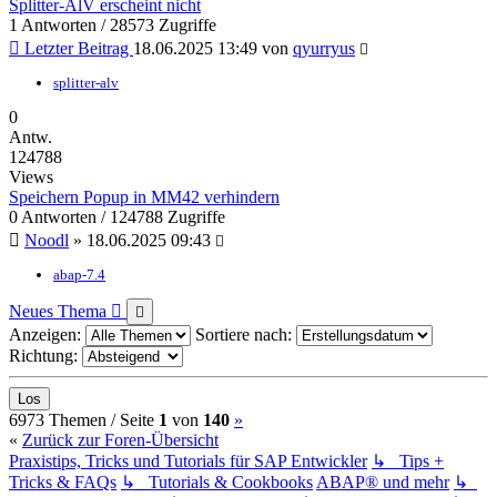
Splitter-AlV erscheint nicht
1 Antworten / 28573 Zugriffe
Letzter Beitrag
18.06.2025 13:49
von
qyurryus
splitter-alv
0
Antw.
124788
Views
Speichern Popup in MM42 verhindern
0 Antworten / 124788 Zugriffe
Noodl
»
18.06.2025 09:43
abap-7.4
Neues Thema
Anzeigen:
Sortiere nach:
Richtung:
(current)
Nächste
6973 Themen /
Seite
1
von
140
»
«
Zurück zur Foren-Übersicht
Praxistips, Tricks und Tutorials für SAP Entwickler
↳ Tips +
Tricks & FAQs
↳ Tutorials & Cookbooks
ABAP® und mehr
↳