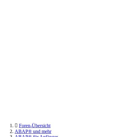
Foren-Übersicht
ABAP® und mehr
ABAP® für Anfänger