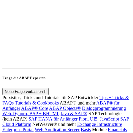
Frage die ABAP Experten
Neue Frage verfassen
Praxistips, Tricks und Tutorials für SAP Entwickler
Tips + Tricks &
FAQs
Tutorials & Cookbooks
ABAP® und mehr
ABAP® für
Anfänger
ABAP® Core
ABAP Objects®
Dialogprogrammierung
Web-Dynpro, BSP + BHTML
Java & SAP®
SAP Technologie
(kein ABAP)
SAP HANA für Anfänger
Fiori, UI5, JavaScript
SAP
Cloud Platform
NetWeaver® und mehr
Exchange Infrastructure
Enterprise Portal
Web Application Server
Basis
Module
Financials