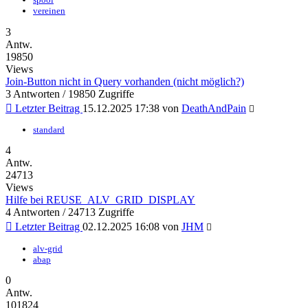
vereinen
3
Antw.
19850
Views
Join-Button nicht in Query vorhanden (nicht möglich?)
3 Antworten / 19850 Zugriffe
Letzter Beitrag
15.12.2025 17:38
von
DeathAndPain
standard
4
Antw.
24713
Views
Hilfe bei REUSE_ALV_GRID_DISPLAY
4 Antworten / 24713 Zugriffe
Letzter Beitrag
02.12.2025 16:08
von
JHM
alv-grid
abap
0
Antw.
101824