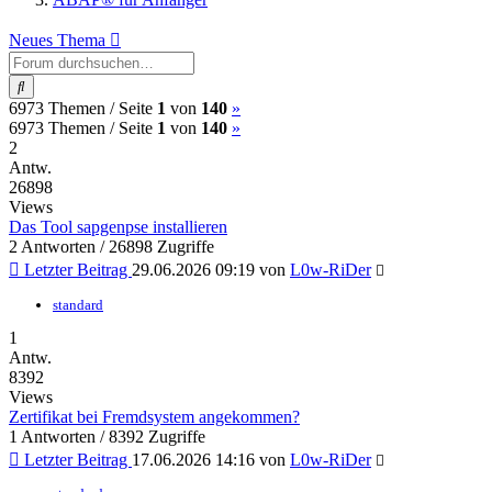
Neues Thema
Suche
(current)
Nächste
6973 Themen /
Seite
1
von
140
»
(current)
Nächste
6973 Themen /
Seite
1
von
140
»
2
Antw.
26898
Views
Das Tool sapgenpse installieren
2 Antworten / 26898 Zugriffe
Letzter Beitrag
29.06.2026 09:19
von
L0w-RiDer
standard
1
Antw.
8392
Views
Zertifikat bei Fremdsystem angekommen?
1 Antworten / 8392 Zugriffe
Letzter Beitrag
17.06.2026 14:16
von
L0w-RiDer