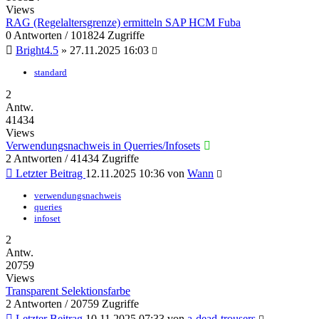
Views
RAG (Regelaltersgrenze) ermitteln SAP HCM Fuba
0 Antworten / 101824 Zugriffe
Bright4.5
»
27.11.2025 16:03
standard
2
Antw.
41434
Views
Verwendungsnachweis in Querries/Infosets
2 Antworten / 41434 Zugriffe
Letzter Beitrag
12.11.2025 10:36
von
Wann
verwendungsnachweis
queries
infoset
2
Antw.
20759
Views
Transparent Selektionsfarbe
2 Antworten / 20759 Zugriffe
Letzter Beitrag
10.11.2025 07:33
von
a-dead-trousers