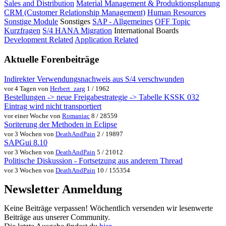
Sales and Distribution
Material Management & Produktionsplanung
CRM (Customer Relationship Management)
Human Resources
Sonstige Module
Sonstiges
SAP - Allgemeines
OFF Topic
Kurzfragen
S/4 HANA Migration
International Boards
Development Related
Application Related
Aktuelle Forenbeiträge
Indirekter Verwendungsnachweis aus S/4 verschwunden
vor 4 Tagen von
Herbert_zarg
1 / 1962
Bestellungen -> neue Freigabestrategie -> Tabelle KSSK 032
Eintrag wird nicht transportiert
vor einer Woche von
Romaniac
8 / 28559
Soriterung der Methoden in Eclipse
vor 3 Wochen von
DeathAndPain
2 / 19897
SAPGui 8.10
vor 3 Wochen von
DeathAndPain
5 / 21012
Politische Diskussion - Fortsetzung aus anderem Thread
vor 3 Wochen von
DeathAndPain
10 / 155354
Newsletter Anmeldung
Keine Beiträge verpassen! Wöchentlich versenden wir lesenwerte
Beiträge aus unserer Community.