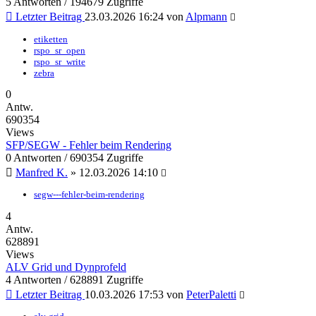
5 Antworten / 194679 Zugriffe
Letzter Beitrag
23.03.2026 16:24
von
Alpmann
etiketten
rspo_sr_open
rspo_sr_write
zebra
0
Antw.
690354
Views
SFP/SEGW - Fehler beim Rendering
0 Antworten / 690354 Zugriffe
Manfred K.
»
12.03.2026 14:10
segw---fehler-beim-rendering
4
Antw.
628891
Views
ALV Grid und Dynprofeld
4 Antworten / 628891 Zugriffe
Letzter Beitrag
10.03.2026 17:53
von
PeterPaletti