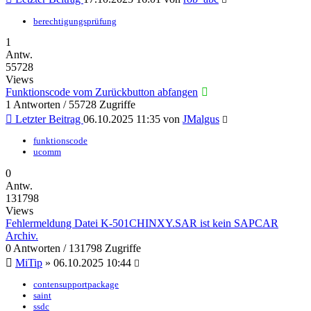
berechtigungsprüfung
1
Antw.
55728
Views
Funktionscode vom Zurückbutton abfangen
1 Antworten / 55728 Zugriffe
Letzter Beitrag
06.10.2025 11:35
von
JMalgus
funktionscode
ucomm
0
Antw.
131798
Views
Fehlermeldung Datei K-501CHINXY.SAR ist kein SAPCAR
Archiv.
0 Antworten / 131798 Zugriffe
MiTip
»
06.10.2025 10:44
contensupportpackage
saint
ssdc