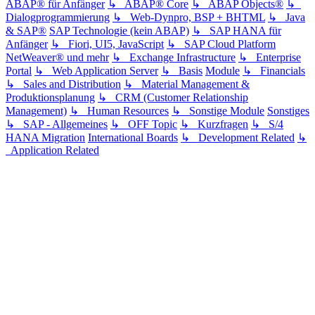
ABAP® für Anfänger
↳ ABAP® Core
↳ ABAP Objects®
↳
Dialogprogrammierung
↳ Web-Dynpro, BSP + BHTML
↳ Java
& SAP®
SAP Technologie (kein ABAP)
↳ SAP HANA für
Anfänger
↳ Fiori, UI5, JavaScript
↳ SAP Cloud Platform
NetWeaver® und mehr
↳ Exchange Infrastructure
↳ Enterprise
Portal
↳ Web Application Server
↳ Basis
Module
↳ Financials
↳ Sales and Distribution
↳ Material Management &
Produktionsplanung
↳ CRM (Customer Relationship
Management)
↳ Human Resources
↳ Sonstige Module
Sonstiges
↳ SAP - Allgemeines
↳ OFF Topic
↳ Kurzfragen
↳ S/4
HANA Migration
International Boards
↳ Development Related
↳
Application Related