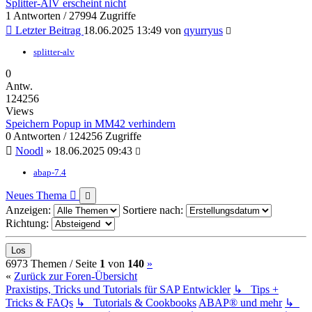
Splitter-AlV erscheint nicht
1 Antworten / 27994 Zugriffe
Letzter Beitrag
18.06.2025 13:49
von
qyurryus
splitter-alv
0
Antw.
124256
Views
Speichern Popup in MM42 verhindern
0 Antworten / 124256 Zugriffe
Noodl
»
18.06.2025 09:43
abap-7.4
Neues Thema
Anzeigen:
Sortiere nach:
Richtung:
(current)
Nächste
6973 Themen /
Seite
1
von
140
»
«
Zurück zur Foren-Übersicht
Praxistips, Tricks und Tutorials für SAP Entwickler
↳ Tips +
Tricks & FAQs
↳ Tutorials & Cookbooks
ABAP® und mehr
↳