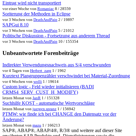
Eintrag wird nicht transportiert
vor einer Woche von
Romaniac
8 / 28559
Soriterung der Methoden in Eclipse
vor 3 Wochen von
DeathAndPain
2 / 19897
SAPGui 8.10
vor 3 Wochen von
DeathAndPain
5 / 21012
Politische Diskussion - Fortsetzung aus anderem Thread
vor 3 Wochen von
DeathAndPain
10 / 155354
Unbeantwortete Forenbeiträge
Indirekter Verwendungsnachweis aus S/4 verschwunden
vor 4 Tagen von
Herbert_zarg
1 / 1962
Kurztext Plangruppenzähler verschwindet bei Material-Zuordnung
vor 4 Wochen von
wolli
1 / 19614
Custom logic - Feld wieder initialisieren (BADI
CRMS4_SERV_CUST_H_MODIFY)
letzen Monat von
JanR
1 / 151328
Suchhilfe KOST - automatische Wertvorschläge
letzen Monat von
juergen.spranz
1 / 156942
PTMW: wie finde ich bei CHANGE den Datensatz vor der
Änderung?
letzen Monat von
mazu
1 / 166213
SAP®, ABAP®, ABAP/4®, R/3® und weitere auf dieser Site
erwähnten SAP-Produkte und -Dienstleistungen sowie die