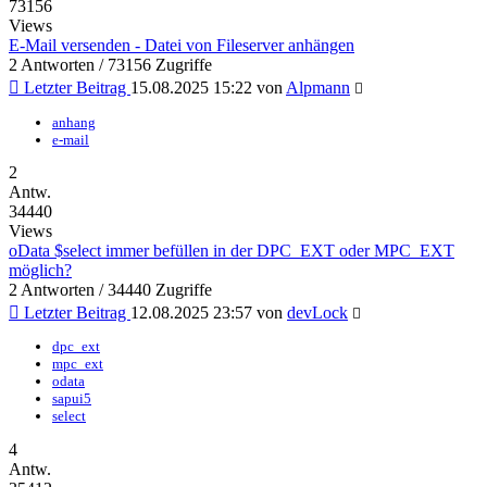
73156
Views
E-Mail versenden - Datei von Fileserver anhängen
2 Antworten / 73156 Zugriffe
Letzter Beitrag
15.08.2025 15:22
von
Alpmann
anhang
e-mail
2
Antw.
34440
Views
oData $select immer befüllen in der DPC_EXT oder MPC_EXT
möglich?
2 Antworten / 34440 Zugriffe
Letzter Beitrag
12.08.2025 23:57
von
devLock
dpc_ext
mpc_ext
odata
sapui5
select
4
Antw.