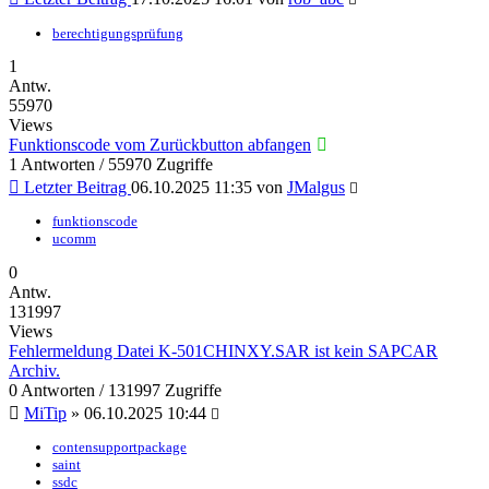
berechtigungsprüfung
1
Antw.
55970
Views
Funktionscode vom Zurückbutton abfangen
1 Antworten / 55970 Zugriffe
Letzter Beitrag
06.10.2025 11:35
von
JMalgus
funktionscode
ucomm
0
Antw.
131997
Views
Fehlermeldung Datei K-501CHINXY.SAR ist kein SAPCAR
Archiv.
0 Antworten / 131997 Zugriffe
MiTip
»
06.10.2025 10:44
contensupportpackage
saint
ssdc