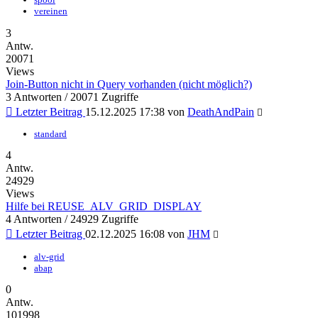
vereinen
3
Antw.
20071
Views
Join-Button nicht in Query vorhanden (nicht möglich?)
3 Antworten / 20071 Zugriffe
Letzter Beitrag
15.12.2025 17:38
von
DeathAndPain
standard
4
Antw.
24929
Views
Hilfe bei REUSE_ALV_GRID_DISPLAY
4 Antworten / 24929 Zugriffe
Letzter Beitrag
02.12.2025 16:08
von
JHM
alv-grid
abap
0
Antw.
101998