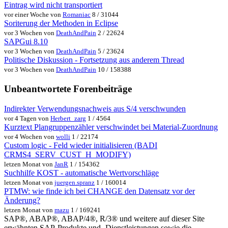
Eintrag wird nicht transportiert
vor einer Woche von
Romaniac
8 / 31044
Soriterung der Methoden in Eclipse
vor 3 Wochen von
DeathAndPain
2 / 22624
SAPGui 8.10
vor 3 Wochen von
DeathAndPain
5 / 23624
Politische Diskussion - Fortsetzung aus anderem Thread
vor 3 Wochen von
DeathAndPain
10 / 158388
Unbeantwortete Forenbeiträge
Indirekter Verwendungsnachweis aus S/4 verschwunden
vor 4 Tagen von
Herbert_zarg
1 / 4564
Kurztext Plangruppenzähler verschwindet bei Material-Zuordnung
vor 4 Wochen von
wolli
1 / 22174
Custom logic - Feld wieder initialisieren (BADI
CRMS4_SERV_CUST_H_MODIFY)
letzen Monat von
JanR
1 / 154362
Suchhilfe KOST - automatische Wertvorschläge
letzen Monat von
juergen.spranz
1 / 160014
PTMW: wie finde ich bei CHANGE den Datensatz vor der
Änderung?
letzen Monat von
mazu
1 / 169241
SAP®, ABAP®, ABAP/4®, R/3® und weitere auf dieser Site
erwähnten SAP-Produkte und -Dienstleistungen sowie die