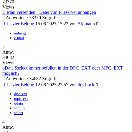
73370
Views
E-Mail versenden - Datei von Fileserver anhängen
2 Antworten / 73370 Zugriffe
Letzter Beitrag
15.08.2025 15:22
von
Alpmann
anhang
e-mail
2
Antw.
34682
Views
oData $select immer befüllen in der DPC_EXT oder MPC_EXT
möglich?
2 Antworten / 34682 Zugriffe
Letzter Beitrag
12.08.2025 23:57
von
devLock
dpc_ext
mpc_ext
odata
sapui5
select
4
Antw.