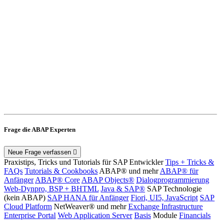
Frage die ABAP Experten
Neue Frage verfassen
Praxistips, Tricks und Tutorials für SAP Entwickler
Tips + Tricks &
FAQs
Tutorials & Cookbooks
ABAP® und mehr
ABAP® für
Anfänger
ABAP® Core
ABAP Objects®
Dialogprogrammierung
Web-Dynpro, BSP + BHTML
Java & SAP®
SAP Technologie
(kein ABAP)
SAP HANA für Anfänger
Fiori, UI5, JavaScript
SAP
Cloud Platform
NetWeaver® und mehr
Exchange Infrastructure
Enterprise Portal
Web Application Server
Basis
Module
Financials