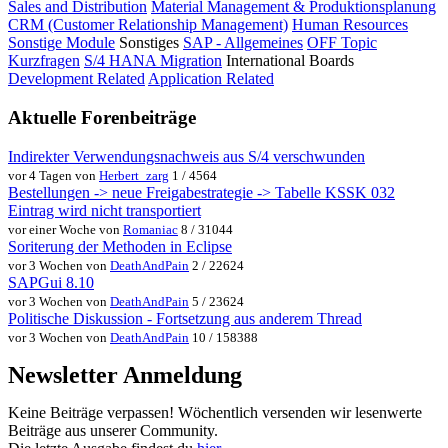
Sales and Distribution
Material Management & Produktionsplanung
CRM (Customer Relationship Management)
Human Resources
Sonstige Module
Sonstiges
SAP - Allgemeines
OFF Topic
Kurzfragen
S/4 HANA Migration
International Boards
Development Related
Application Related
Aktuelle Forenbeiträge
Indirekter Verwendungsnachweis aus S/4 verschwunden
vor 4 Tagen von
Herbert_zarg
1 / 4564
Bestellungen -> neue Freigabestrategie -> Tabelle KSSK 032
Eintrag wird nicht transportiert
vor einer Woche von
Romaniac
8 / 31044
Soriterung der Methoden in Eclipse
vor 3 Wochen von
DeathAndPain
2 / 22624
SAPGui 8.10
vor 3 Wochen von
DeathAndPain
5 / 23624
Politische Diskussion - Fortsetzung aus anderem Thread
vor 3 Wochen von
DeathAndPain
10 / 158388
Newsletter Anmeldung
Keine Beiträge verpassen! Wöchentlich versenden wir lesenwerte
Beiträge aus unserer Community.