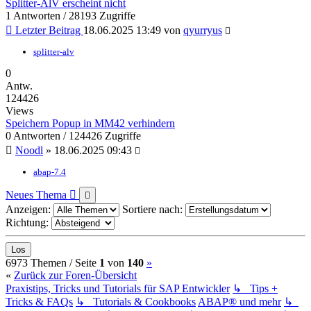
Splitter-AlV erscheint nicht
1 Antworten / 28193 Zugriffe
Letzter Beitrag
18.06.2025 13:49
von
qyurryus
splitter-alv
0
Antw.
124426
Views
Speichern Popup in MM42 verhindern
0 Antworten / 124426 Zugriffe
Noodl
»
18.06.2025 09:43
abap-7.4
Neues Thema
Anzeigen:
Sortiere nach:
Richtung:
(current)
Nächste
6973 Themen /
Seite
1
von
140
»
«
Zurück zur Foren-Übersicht
Praxistips, Tricks und Tutorials für SAP Entwickler
↳ Tips +
Tricks & FAQs
↳ Tutorials & Cookbooks
ABAP® und mehr
↳