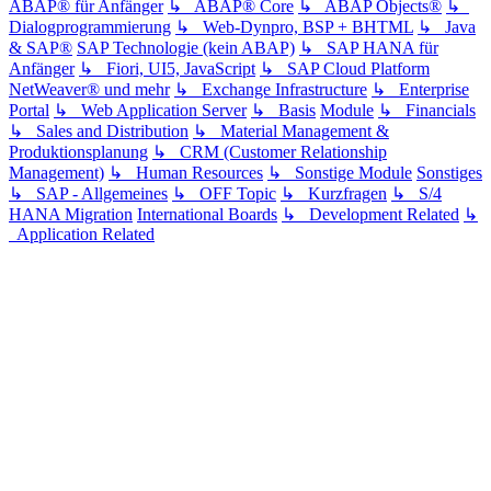
ABAP® für Anfänger
↳ ABAP® Core
↳ ABAP Objects®
↳
Dialogprogrammierung
↳ Web-Dynpro, BSP + BHTML
↳ Java
& SAP®
SAP Technologie (kein ABAP)
↳ SAP HANA für
Anfänger
↳ Fiori, UI5, JavaScript
↳ SAP Cloud Platform
NetWeaver® und mehr
↳ Exchange Infrastructure
↳ Enterprise
Portal
↳ Web Application Server
↳ Basis
Module
↳ Financials
↳ Sales and Distribution
↳ Material Management &
Produktionsplanung
↳ CRM (Customer Relationship
Management)
↳ Human Resources
↳ Sonstige Module
Sonstiges
↳ SAP - Allgemeines
↳ OFF Topic
↳ Kurzfragen
↳ S/4
HANA Migration
International Boards
↳ Development Related
↳
Application Related