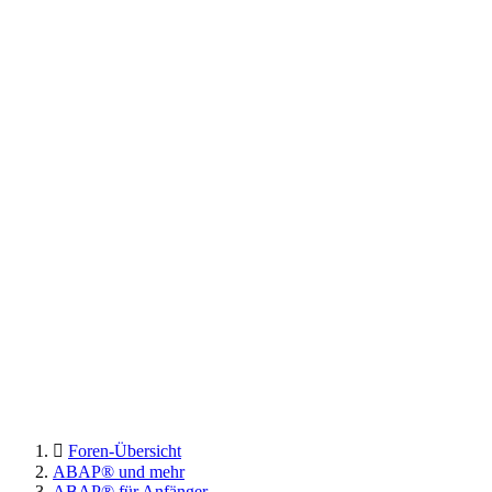
Foren-Übersicht
ABAP® und mehr
ABAP® für Anfänger