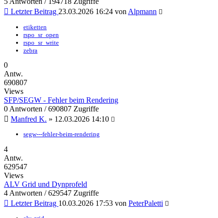
5 Antworten / 194718 Zugriffe
Letzter Beitrag
23.03.2026 16:24
von
Alpmann
etiketten
rspo_sr_open
rspo_sr_write
zebra
0
Antw.
690807
Views
SFP/SEGW - Fehler beim Rendering
0 Antworten / 690807 Zugriffe
Manfred K.
»
12.03.2026 14:10
segw---fehler-beim-rendering
4
Antw.
629547
Views
ALV Grid und Dynprofeld
4 Antworten / 629547 Zugriffe
Letzter Beitrag
10.03.2026 17:53
von
PeterPaletti