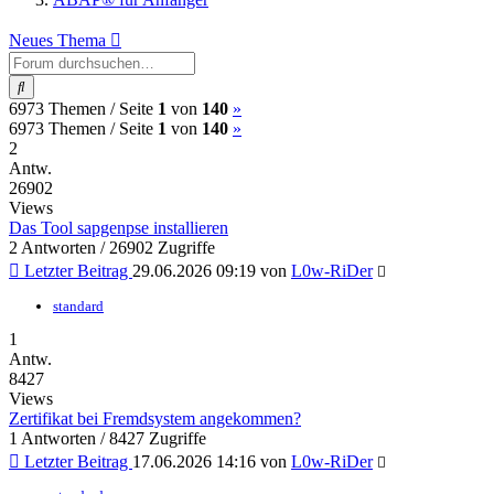
Neues Thema
Suche
(current)
Nächste
6973 Themen /
Seite
1
von
140
»
(current)
Nächste
6973 Themen /
Seite
1
von
140
»
2
Antw.
26902
Views
Das Tool sapgenpse installieren
2 Antworten / 26902 Zugriffe
Letzter Beitrag
29.06.2026 09:19
von
L0w-RiDer
standard
1
Antw.
8427
Views
Zertifikat bei Fremdsystem angekommen?
1 Antworten / 8427 Zugriffe
Letzter Beitrag
17.06.2026 14:16
von
L0w-RiDer