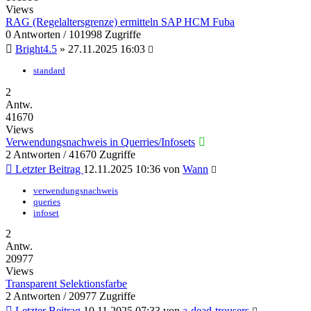
Views
RAG (Regelaltersgrenze) ermitteln SAP HCM Fuba
0 Antworten / 101998 Zugriffe
Bright4.5
»
27.11.2025 16:03
standard
2
Antw.
41670
Views
Verwendungsnachweis in Querries/Infosets
2 Antworten / 41670 Zugriffe
Letzter Beitrag
12.11.2025 10:36
von
Wann
verwendungsnachweis
queries
infoset
2
Antw.
20977
Views
Transparent Selektionsfarbe
2 Antworten / 20977 Zugriffe
Letzter Beitrag
10.11.2025 07:33
von
a-dead-trousers