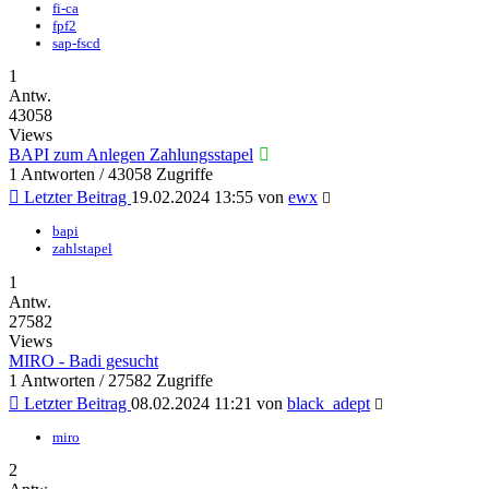
fi-ca
fpf2
sap-fscd
1
Antw.
43058
Views
BAPI zum Anlegen Zahlungsstapel
1 Antworten / 43058 Zugriffe
Letzter Beitrag
19.02.2024 13:55
von
ewx
bapi
zahlstapel
1
Antw.
27582
Views
MIRO - Badi gesucht
1 Antworten / 27582 Zugriffe
Letzter Beitrag
08.02.2024 11:21
von
black_adept
miro
2