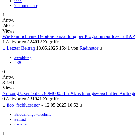
iban
kontonummer
1
Antw.
24012
Views
Wie kann ich eine Debitorenanzahlung per Programm auflösen / BAPI
1 Antworten / 24012 Zugriffe
Letzter Beitrag
13.05.2025 15:41
von
Radinator
anzahlung
f-39
0
Antw.
31941
Views
Nutzung UserExit COOM0003 für Abrechnungsvorschriften Aufträg
0 Antworten / 31941 Zugriffe
fico_fschluesener
»
12.05.2025 10:52
abrechnungsvorschrift
auftrag
userexit
1