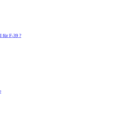
 für F-39 ?
e