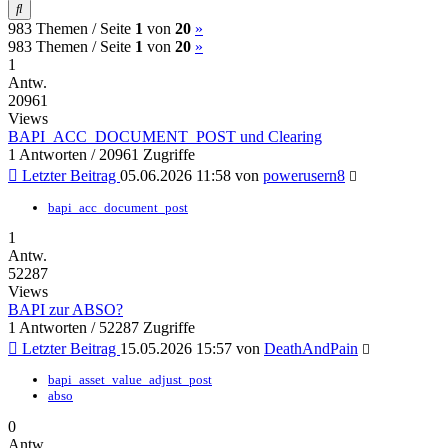
Suche
(current)
Nächste
983 Themen /
Seite
1
von
20
»
(current)
Nächste
983 Themen /
Seite
1
von
20
»
1
Antw.
20961
Views
BAPI_ACC_DOCUMENT_POST und Clearing
1 Antworten / 20961 Zugriffe
Letzter Beitrag
05.06.2026 11:58
von
powerusern8
bapi_acc_document_post
1
Antw.
52287
Views
BAPI zur ABSO?
1 Antworten / 52287 Zugriffe
Letzter Beitrag
15.05.2026 15:57
von
DeathAndPain
bapi_asset_value_adjust_post
abso
0
Antw.