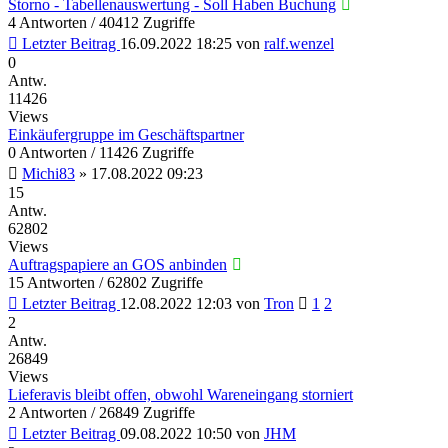
Storno - Tabellenauswertung - Soll Haben Buchung
4 Antworten / 40412 Zugriffe
Letzter Beitrag
16.09.2022 18:25
von
ralf.wenzel
0
Antw.
11426
Views
Einkäufergruppe im Geschäftspartner
0 Antworten / 11426 Zugriffe
Michi83
»
17.08.2022 09:23
15
Antw.
62802
Views
Auftragspapiere an GOS anbinden
15 Antworten / 62802 Zugriffe
Letzter Beitrag
12.08.2022 12:03
von
Tron
1
2
2
Antw.
26849
Views
Lieferavis bleibt offen, obwohl Wareneingang storniert
2 Antworten / 26849 Zugriffe
Letzter Beitrag
09.08.2022 10:50
von
JHM