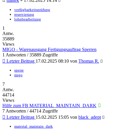
maltek
»
17.02.2025 14:14
verfügbarkeitsprüfung
reservierung
lohnbearbeitung
1
Antw.
35889
Views
MIGO - Warenausgang Fertigungsauftrag Sperren
1 Antworten / 35889 Zugriffe
Letzter Beitrag
17.02.2025 08:10
von
Thomas R.
sperre
migo
7
Antw.
44714
Views
Hilfe zum FB MATERIAL_MAINTAIN_DARK
7 Antworten / 44714 Zugriffe
Letzter Beitrag
15.02.2025 15:05
von
black_adept
material_maintain_dark