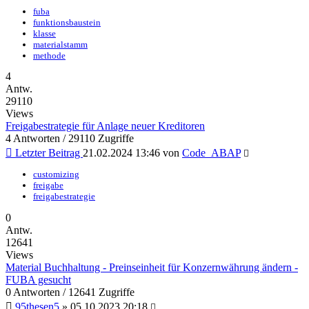
fuba
funktionsbaustein
klasse
materialstamm
methode
4
Antw.
29110
Views
Freigabestrategie für Anlage neuer Kreditoren
4 Antworten / 29110 Zugriffe
Letzter Beitrag
21.02.2024 13:46
von
Code_ABAP
customizing
freigabe
freigabestrategie
0
Antw.
12641
Views
Material Buchhaltung - Preinseinheit für Konzernwährung ändern -
FUBA gesucht
0 Antworten / 12641 Zugriffe
95thesen5
»
05.10.2023 20:18