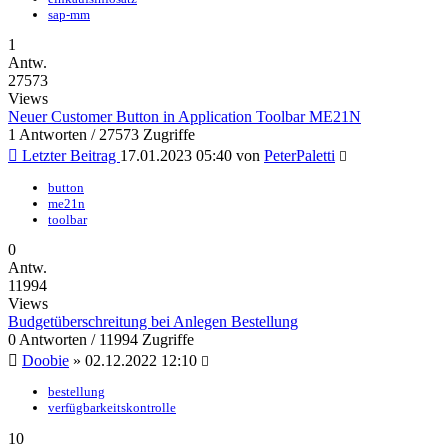
sap-mm
1
Antw.
27573
Views
Neuer Customer Button in Application Toolbar ME21N
1 Antworten / 27573 Zugriffe
Letzter Beitrag
17.01.2023 05:40
von
PeterPaletti
button
me21n
toolbar
0
Antw.
11994
Views
Budgetüberschreitung bei Anlegen Bestellung
0 Antworten / 11994 Zugriffe
Doobie
»
02.12.2022 12:10
bestellung
verfügbarkeitskontrolle
10