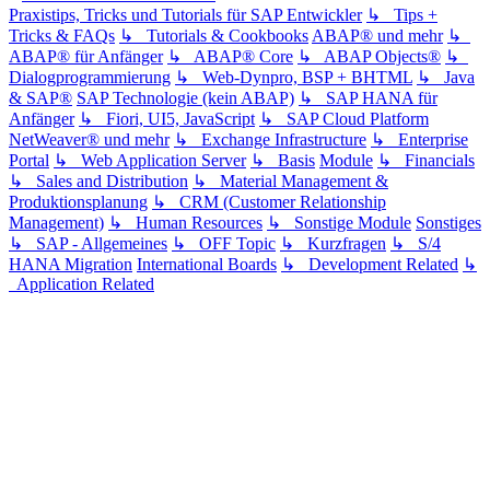
Praxistips, Tricks und Tutorials für SAP Entwickler
↳ Tips +
Tricks & FAQs
↳ Tutorials & Cookbooks
ABAP® und mehr
↳
ABAP® für Anfänger
↳ ABAP® Core
↳ ABAP Objects®
↳
Dialogprogrammierung
↳ Web-Dynpro, BSP + BHTML
↳ Java
& SAP®
SAP Technologie (kein ABAP)
↳ SAP HANA für
Anfänger
↳ Fiori, UI5, JavaScript
↳ SAP Cloud Platform
NetWeaver® und mehr
↳ Exchange Infrastructure
↳ Enterprise
Portal
↳ Web Application Server
↳ Basis
Module
↳ Financials
↳ Sales and Distribution
↳ Material Management &
Produktionsplanung
↳ CRM (Customer Relationship
Management)
↳ Human Resources
↳ Sonstige Module
Sonstiges
↳ SAP - Allgemeines
↳ OFF Topic
↳ Kurzfragen
↳ S/4
HANA Migration
International Boards
↳ Development Related
↳
Application Related