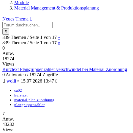
Module
Material Management & Produktionsplanung
Neues Thema
Suche
(current)
Nächste
839 Themen /
Seite
1
von
17
»
(current)
Nächste
839 Themen /
Seite
1
von
17
»
0
Antw.
18274
Views
Kurztext Plangruppenzähler verschwindet bei Material-Zuordnung
0 Antworten / 18274 Zugriffe
wolli
»
15.07.2026 13:47
ca02
kurztext
material-plan-zuordnung
plangruppenzähler
7
Antw.
43232
Views