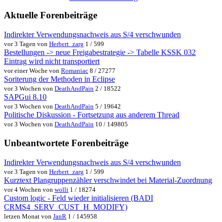
Aktuelle Forenbeiträge
Indirekter Verwendungsnachweis aus S/4 verschwunden
vor 3 Tagen von
Herbert_zarg
1 / 599
Bestellungen -> neue Freigabestrategie -> Tabelle KSSK 032
Eintrag wird nicht transportiert
vor einer Woche von
Romaniac
8 / 27277
Soriterung der Methoden in Eclipse
vor 3 Wochen von
DeathAndPain
2 / 18522
SAPGui 8.10
vor 3 Wochen von
DeathAndPain
5 / 19642
Politische Diskussion - Fortsetzung aus anderem Thread
vor 3 Wochen von
DeathAndPain
10 / 149805
Unbeantwortete Forenbeiträge
Indirekter Verwendungsnachweis aus S/4 verschwunden
vor 3 Tagen von
Herbert_zarg
1 / 599
Kurztext Plangruppenzähler verschwindet bei Material-Zuordnung
vor 4 Wochen von
wolli
1 / 18274
Custom logic - Feld wieder initialisieren (BADI
CRMS4_SERV_CUST_H_MODIFY)
letzen Monat von
JanR
1 / 145958