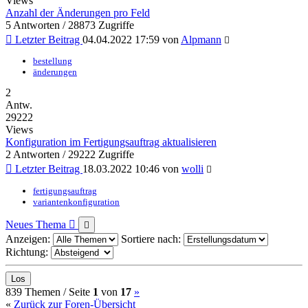
Views
Anzahl der Änderungen pro Feld
5 Antworten / 28873 Zugriffe
Letzter Beitrag
04.04.2022 17:59
von
Alpmann
bestellung
änderungen
2
Antw.
29222
Views
Konfiguration im Fertigungsauftrag aktualisieren
2 Antworten / 29222 Zugriffe
Letzter Beitrag
18.03.2022 10:46
von
wolli
fertigungsauftrag
variantenkonfiguration
Neues Thema
Anzeigen:
Sortiere nach:
Richtung:
(current)
Nächste
839 Themen /
Seite
1
von
17
»
«
Zurück zur Foren-Übersicht