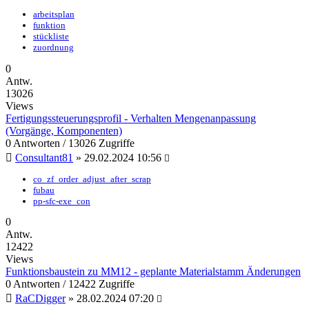
arbeitsplan
funktion
stückliste
zuordnung
0
Antw.
13026
Views
Fertigungssteuerungsprofil - Verhalten Mengenanpassung
(Vorgänge, Komponenten)
0 Antworten / 13026 Zugriffe
Consultant81
»
29.02.2024 10:56
co_zf_order_adjust_after_scrap
fubau
pp-sfc-exe_con
0
Antw.
12422
Views
Funktionsbaustein zu MM12 - geplante Materialstamm Änderungen
0 Antworten / 12422 Zugriffe
RaCDigger
»
28.02.2024 07:20