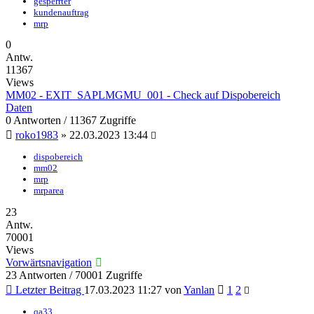
gesperrter
kundenauftrag
mrp
0
Antw.
11367
Views
MM02 - EXIT_SAPLMGMU_001 - Check auf Dispobereich
Daten
0 Antworten / 11367 Zugriffe
roko1983
»
22.03.2023 13:44
dispobereich
mm02
mrp
mrparea
23
Antw.
70001
Views
Vorwärtsnavigation
23 Antworten / 70001 Zugriffe
Letzter Beitrag
17.03.2023 11:27
von
Yanlan
1
2
qa33