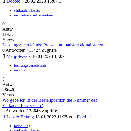
Doobie
»
28.02.2023 13:07
einkaufsinfosatz
me_inforecord_maintain
0
Antw.
11427
Views
Leistungsverzeichnis: Preise automatisiert aktualisieren
0 Antworten / 11427 Zugriffe
Margolwes
»
30.01.2023 13:07
lesitungsverzeichnis
me21n
3
Antw.
28646
Views
Wo gebe ich in der Bestellposition die Nummer des
Einkausinfosatzes an?
3 Antworten / 28646 Zugriffe
Letzter Beitrag
18.01.2023 11:05
von
Doobie
bestellung
einkaufsinfosatz