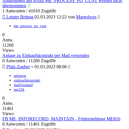
Änderungen aus BAdI ME_PROCESS_PO_CUST werden nicht
übernommen
1 Antworten / 41010 Zugriffe
Letzter Beitrag
02.03.2023 12:22
von
Margolwes
me_process_po_cust
0
Antw.
11260
Views
Anlage zu Einkaufskontrakt per Mail versenden
0 Antworten / 11260 Zugriffe
Pfalz-Zauber
»
01.03.2023 08:06
anlagen
einkaufskontrakt
mailversand
me32k
0
Antw.
11461
Views
FB ME_INFORECORD_MAINTAIN - Fehlermeldung ME816
0 Antworten / 11461 Zugriffe