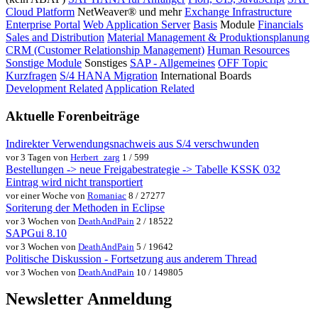
Cloud Platform
NetWeaver® und mehr
Exchange Infrastructure
Enterprise Portal
Web Application Server
Basis
Module
Financials
Sales and Distribution
Material Management & Produktionsplanung
CRM (Customer Relationship Management)
Human Resources
Sonstige Module
Sonstiges
SAP - Allgemeines
OFF Topic
Kurzfragen
S/4 HANA Migration
International Boards
Development Related
Application Related
Aktuelle Forenbeiträge
Indirekter Verwendungsnachweis aus S/4 verschwunden
vor 3 Tagen von
Herbert_zarg
1 / 599
Bestellungen -> neue Freigabestrategie -> Tabelle KSSK 032
Eintrag wird nicht transportiert
vor einer Woche von
Romaniac
8 / 27277
Soriterung der Methoden in Eclipse
vor 3 Wochen von
DeathAndPain
2 / 18522
SAPGui 8.10
vor 3 Wochen von
DeathAndPain
5 / 19642
Politische Diskussion - Fortsetzung aus anderem Thread
vor 3 Wochen von
DeathAndPain
10 / 149805
Newsletter Anmeldung