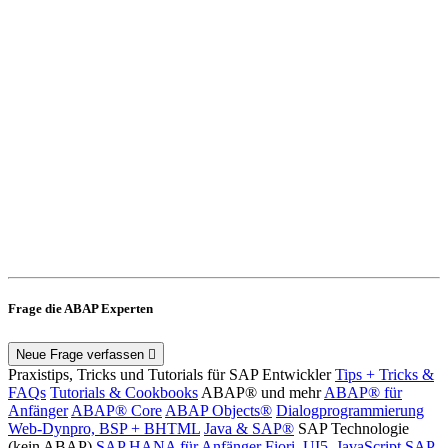
Frage die ABAP Experten
Neue Frage verfassen
Praxistips, Tricks und Tutorials für SAP Entwickler
Tips + Tricks &
FAQs
Tutorials & Cookbooks
ABAP® und mehr
ABAP® für
Anfänger
ABAP® Core
ABAP Objects®
Dialogprogrammierung
Web-Dynpro, BSP + BHTML
Java & SAP®
SAP Technologie
(kein ABAP)
SAP HANA für Anfänger
Fiori, UI5, JavaScript
SAP