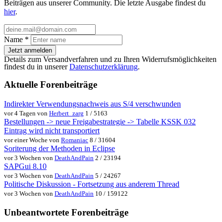
Beiträgen aus unserer Community. Die letzte Ausgabe findest du
hier
.
Name
*
Jetzt anmelden
Details zum Versandverfahren und zu Ihren Widerrufsmöglichkeiten
findest du in unserer
Datenschutzerklärung
.
Aktuelle Forenbeiträge
Indirekter Verwendungsnachweis aus S/4 verschwunden
vor 4 Tagen von
Herbert_zarg
1 / 5163
Bestellungen -> neue Freigabestrategie -> Tabelle KSSK 032
Eintrag wird nicht transportiert
vor einer Woche von
Romaniac
8 / 31604
Soriterung der Methoden in Eclipse
vor 3 Wochen von
DeathAndPain
2 / 23194
SAPGui 8.10
vor 3 Wochen von
DeathAndPain
5 / 24267
Politische Diskussion - Fortsetzung aus anderem Thread
vor 3 Wochen von
DeathAndPain
10 / 159122
Unbeantwortete Forenbeiträge