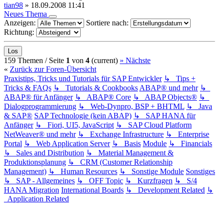
tian98
»
18.09.2008 11:41
Neues Thema
Anzeigen:
Sortiere nach:
Richtung:
159 Themen /
Seite
1
von
4
(current)
»
Nächste
«
Zurück zur Foren-Übersicht
Praxistips, Tricks und Tutorials für SAP Entwickler
↳ Tips +
Tricks & FAQs
↳ Tutorials & Cookbooks
ABAP® und mehr
↳
ABAP® für Anfänger
↳ ABAP® Core
↳ ABAP Objects®
↳
Dialogprogrammierung
↳ Web-Dynpro, BSP + BHTML
↳ Java
& SAP®
SAP Technologie (kein ABAP)
↳ SAP HANA für
Anfänger
↳ Fiori, UI5, JavaScript
↳ SAP Cloud Platform
NetWeaver® und mehr
↳ Exchange Infrastructure
↳ Enterprise
Portal
↳ Web Application Server
↳ Basis
Module
↳ Financials
↳ Sales and Distribution
↳ Material Management &
Produktionsplanung
↳ CRM (Customer Relationship
Management)
↳ Human Resources
↳ Sonstige Module
Sonstiges
↳ SAP - Allgemeines
↳ OFF Topic
↳ Kurzfragen
↳ S/4
HANA Migration
International Boards
↳ Development Related
↳
Application Related