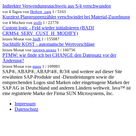
Indirekter Verwendungsnachweis aus S/4 verschwunden
vor 4 Tagen von
Herbert_zarg
1 / 5163
Kurztext Plangruppenzähler verschwindet bei Material-Zuordnung
vor 4 Wochen von
wolli
1 / 22770
Custom logic - Feld wieder initialisieren (BADI
CRMS4_SERV_CUST_H_MODIFY)
letzen Monat von
JanR
1 / 155087
Suchhilfe KOST - automatische Wertvorschläge
letzen Monat von
juergen.spranz
1 / 160756
PTMW: wie finde ich bei CHANGE den Datensatz vor der
Änderung?
letzen Monat von
mazu
1 / 169981
SAP®, ABAP®, ABAP/4®, R/3® und weitere auf dieser Site
erwähnten SAP-Produkte und -Dienstleistungen sowie die
entsprechenden Logos sind Marken oder eingetragene Marken der
SAP AG in Deutschland und anderen Ländern weltweit. Java™ ist
eine registrierte Marke der Firma SUN Microsystems, Inc.
Impressum
Datenschutz