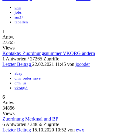
crm
jobs
sm37
tabellen
1
Antw.
27265
Views
Kontakte: Zuordnungsnummer VKORG ändern
1 Antworten / 27265 Zugriffe
Letzter Beitrag
22.02.2021 11:45
von
jocoder
abap
crm_order_save
crm_ui
vkorgid
6
Antw.
34856
Views
Zuordnung Merkmal und BP
6 Antworten / 34856 Zugriffe
Letzter Beitrag
15.10.2020 10:52
von
ewx