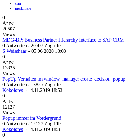
crm
merkmale
0
Antw.
20507
Views
MDG-BP: Business Partner Hierarchy Interface to SAP CRM
0 Antworten / 20507 Zugriffe
S Weisshaar
»
05.06.2020 18:03
0
Antw.
13825
Views
PopUp Verhalten im window_manager create_decision_popup
0 Antworten / 13825 Zugriffe
Kokolores
»
14.11.2019 18:53
0
Antw.
12127
Views
Popup immer im Vordergrund
0 Antworten / 12127 Zugriffe
Kokolores
»
14.11.2019 18:31
0