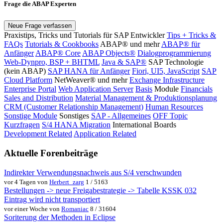
Frage die ABAP Experten
Neue Frage verfassen
Praxistips, Tricks und Tutorials für SAP Entwickler
Tips + Tricks &
FAQs
Tutorials & Cookbooks
ABAP® und mehr
ABAP® für
Anfänger
ABAP® Core
ABAP Objects®
Dialogprogrammierung
Web-Dynpro, BSP + BHTML
Java & SAP®
SAP Technologie
(kein ABAP)
SAP HANA für Anfänger
Fiori, UI5, JavaScript
SAP
Cloud Platform
NetWeaver® und mehr
Exchange Infrastructure
Enterprise Portal
Web Application Server
Basis
Module
Financials
Sales and Distribution
Material Management & Produktionsplanung
CRM (Customer Relationship Management)
Human Resources
Sonstige Module
Sonstiges
SAP - Allgemeines
OFF Topic
Kurzfragen
S/4 HANA Migration
International Boards
Development Related
Application Related
Aktuelle Forenbeiträge
Indirekter Verwendungsnachweis aus S/4 verschwunden
vor 4 Tagen von
Herbert_zarg
1 / 5163
Bestellungen -> neue Freigabestrategie -> Tabelle KSSK 032
Eintrag wird nicht transportiert
vor einer Woche von
Romaniac
8 / 31604
Soriterung der Methoden in Eclipse