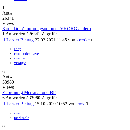
1
Antw.
26341
Views
Kontakte: Zuordnungsnummer VKORG ändern
1 Antworten / 26341 Zugriffe
Letzter Beitrag
22.02.2021 11:45
von
jocoder
abap
crm_order_save
crm_ui
vkorgid
6
Antw.
33980
Views
Zuordnung Merkmal und BP
6 Antworten / 33980 Zugriffe
Letzter Beitrag
15.10.2020 10:52
von
ewx
crm
merkmale
0