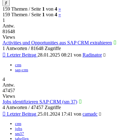
Suche
(current)
Nächste
159 Themen /
Seite
1
von
4
»
(current)
Nächste
159 Themen /
Seite
1
von
4
»
1
Antw.
81648
Views
Activities und Opportunities aus SAP CRM extrahieren
1 Antworten / 81648 Zugriffe
Letzter Beitrag
28.01.2025 08:21
von
Radinator
crm
sap-crm
4
Antw.
47457
Views
Jobs identifizieren SAP CRM (sm 37)
4 Antworten / 47457 Zugriffe
Letzter Beitrag
25.01.2024 17:41
von
camadc
crm
jobs
sm37
tabellen