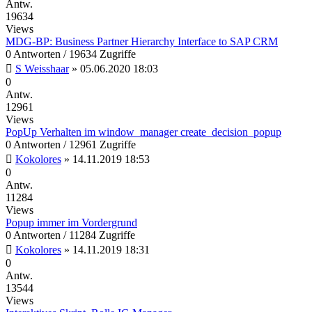
Antw.
19634
Views
MDG-BP: Business Partner Hierarchy Interface to SAP CRM
0 Antworten / 19634 Zugriffe
S Weisshaar
»
05.06.2020 18:03
0
Antw.
12961
Views
PopUp Verhalten im window_manager create_decision_popup
0 Antworten / 12961 Zugriffe
Kokolores
»
14.11.2019 18:53
0
Antw.
11284
Views
Popup immer im Vordergrund
0 Antworten / 11284 Zugriffe
Kokolores
»
14.11.2019 18:31
0
Antw.
13544
Views