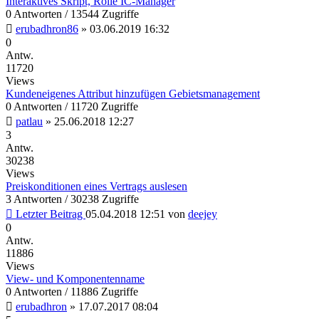
Interaktives Skript, Rolle IC-Manager
0 Antworten / 13544 Zugriffe
erubadhron86
»
03.06.2019 16:32
0
Antw.
11720
Views
Kundeneigenes Attribut hinzufügen Gebietsmanagement
0 Antworten / 11720 Zugriffe
patlau
»
25.06.2018 12:27
3
Antw.
30238
Views
Preiskonditionen eines Vertrags auslesen
3 Antworten / 30238 Zugriffe
Letzter Beitrag
05.04.2018 12:51
von
deejey
0
Antw.
11886
Views
View- und Komponentenname
0 Antworten / 11886 Zugriffe
erubadhron
»
17.07.2017 08:04