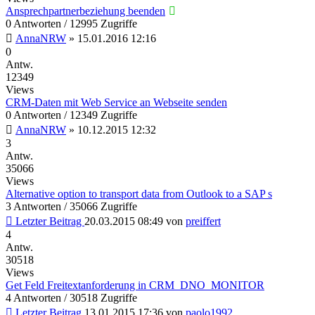
Ansprechpartnerbeziehung beenden
0 Antworten / 12995 Zugriffe
AnnaNRW
»
15.01.2016 12:16
0
Antw.
12349
Views
CRM-Daten mit Web Service an Webseite senden
0 Antworten / 12349 Zugriffe
AnnaNRW
»
10.12.2015 12:32
3
Antw.
35066
Views
Alternative option to transport data from Outlook to a SAP s
3 Antworten / 35066 Zugriffe
Letzter Beitrag
20.03.2015 08:49
von
preiffert
4
Antw.
30518
Views
Get Feld Freitextanforderung in CRM_DNO_MONITOR
4 Antworten / 30518 Zugriffe
Letzter Beitrag
13.01.2015 17:36
von
paolo1992