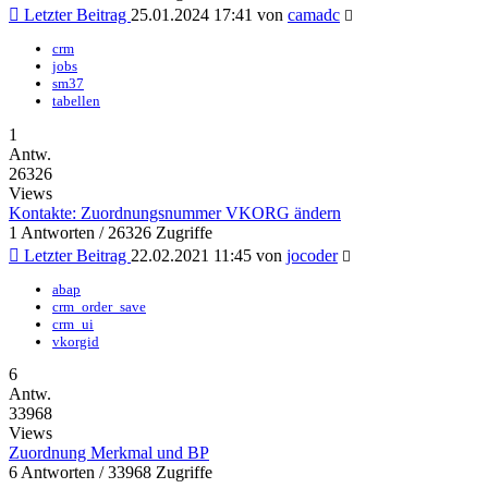
Letzter Beitrag
25.01.2024 17:41
von
camadc
crm
jobs
sm37
tabellen
1
Antw.
26326
Views
Kontakte: Zuordnungsnummer VKORG ändern
1 Antworten / 26326 Zugriffe
Letzter Beitrag
22.02.2021 11:45
von
jocoder
abap
crm_order_save
crm_ui
vkorgid
6
Antw.
33968
Views
Zuordnung Merkmal und BP
6 Antworten / 33968 Zugriffe