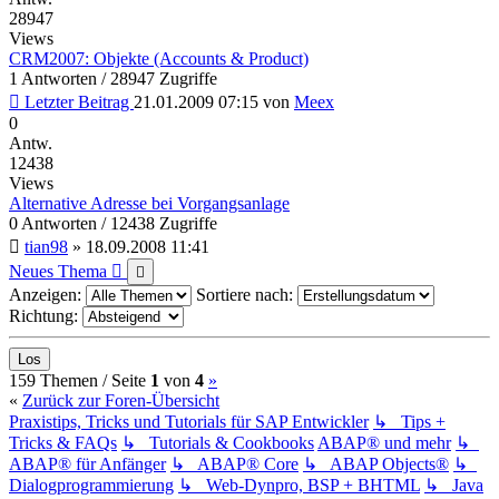
28947
Views
CRM2007: Objekte (Accounts & Product)
1 Antworten / 28947 Zugriffe
Letzter Beitrag
21.01.2009 07:15
von
Meex
0
Antw.
12438
Views
Alternative Adresse bei Vorgangsanlage
0 Antworten / 12438 Zugriffe
tian98
»
18.09.2008 11:41
Neues Thema
Anzeigen:
Sortiere nach:
Richtung:
(current)
Nächste
159 Themen /
Seite
1
von
4
»
«
Zurück zur Foren-Übersicht
Praxistips, Tricks und Tutorials für SAP Entwickler
↳ Tips +
Tricks & FAQs
↳ Tutorials & Cookbooks
ABAP® und mehr
↳
ABAP® für Anfänger
↳ ABAP® Core
↳ ABAP Objects®
↳
Dialogprogrammierung
↳ Web-Dynpro, BSP + BHTML
↳ Java