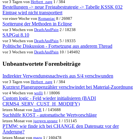
vor 3 Tagen von
Herbert_zarg
1 / 384
Bestellungen -> neue Freigabestrategie -> Tabelle KSSK 032
Eintrag wird nicht transportiert
vor einer Woche von
Romaniac
8 / 26987
Soriterung der Methoden in Eclipse
vor 3 Wochen von
DeathAndPain
2 / 18238
SAPGui 8.10
vor 3 Wochen von
DeathAndPain
5 / 19335
Politische Diskussion - Fortsetzung aus anderem Thread
vor 3 Wochen von
DeathAndPain
10 / 149492
Unbeantwortete Forenbeiträge
Indirekter Verwendungsnachweis aus S/4 verschwunden
vor 3 Tagen von
Herbert_zarg
1 / 384
Kurztext Plangruppenzähler verschwindet bei Material-Zuordnung
vor 4 Wochen von
wolli
1 / 18006
Custom logic - Feld wieder initialisieren (BADI
CRMS4_SERV_CUST_H_MODIFY)
letzen Monat von
JanR
1 / 145688
Suchhilfe KOST - automatische Wertvorschläge
letzen Monat von
juergen.spranz
1 / 151145
PTMW: wie finde ich bei CHANGE den Datensatz vor der
Änderung?
letzen Monat von
mazu
1 / 160478