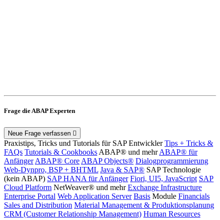
Frage die ABAP Experten
Neue Frage verfassen
Praxistips, Tricks und Tutorials für SAP Entwickler
Tips + Tricks &
FAQs
Tutorials & Cookbooks
ABAP® und mehr
ABAP® für
Anfänger
ABAP® Core
ABAP Objects®
Dialogprogrammierung
Web-Dynpro, BSP + BHTML
Java & SAP®
SAP Technologie
(kein ABAP)
SAP HANA für Anfänger
Fiori, UI5, JavaScript
SAP
Cloud Platform
NetWeaver® und mehr
Exchange Infrastructure
Enterprise Portal
Web Application Server
Basis
Module
Financials
Sales and Distribution
Material Management & Produktionsplanung
CRM (Customer Relationship Management)
Human Resources