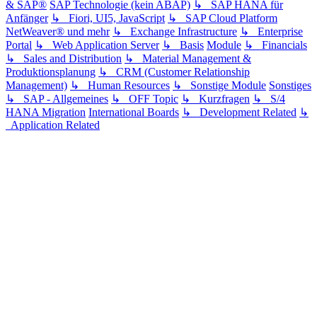
& SAP®
SAP Technologie (kein ABAP)
↳ SAP HANA für
Anfänger
↳ Fiori, UI5, JavaScript
↳ SAP Cloud Platform
NetWeaver® und mehr
↳ Exchange Infrastructure
↳ Enterprise
Portal
↳ Web Application Server
↳ Basis
Module
↳ Financials
↳ Sales and Distribution
↳ Material Management &
Produktionsplanung
↳ CRM (Customer Relationship
Management)
↳ Human Resources
↳ Sonstige Module
Sonstiges
↳ SAP - Allgemeines
↳ OFF Topic
↳ Kurzfragen
↳ S/4
HANA Migration
International Boards
↳ Development Related
↳
Application Related