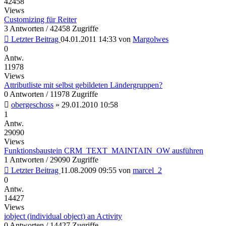
42458
Views
Customizing für Reiter
3 Antworten / 42458 Zugriffe
Letzter Beitrag
04.01.2011 14:33
von
Margolwes
0
Antw.
11978
Views
Attributliste mit selbst gebildeten Ländergruppen?
0 Antworten / 11978 Zugriffe
obergeschoss
»
29.01.2010 10:58
1
Antw.
29090
Views
Funktionsbaustein CRM_TEXT_MAINTAIN_OW ausführen
1 Antworten / 29090 Zugriffe
Letzter Beitrag
11.08.2009 09:55
von
marcel_2
0
Antw.
14427
Views
iobject (individual object) an Activity
0 Antworten / 14427 Zugriffe