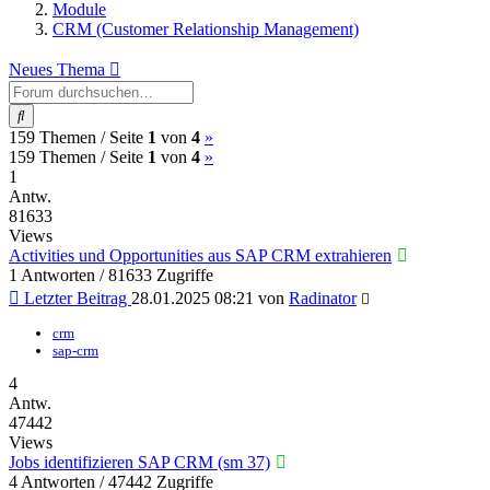
Module
CRM (Customer Relationship Management)
Neues Thema
Suche
(current)
Nächste
159 Themen /
Seite
1
von
4
»
(current)
Nächste
159 Themen /
Seite
1
von
4
»
1
Antw.
81633
Views
Activities und Opportunities aus SAP CRM extrahieren
1 Antworten / 81633 Zugriffe
Letzter Beitrag
28.01.2025 08:21
von
Radinator
crm
sap-crm
4
Antw.
47442
Views
Jobs identifizieren SAP CRM (sm 37)
4 Antworten / 47442 Zugriffe