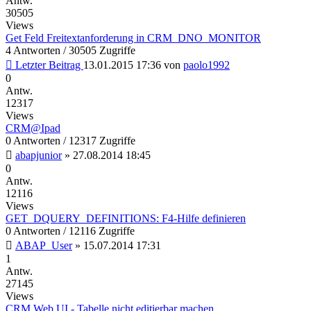
Antw.
30505
Views
Get Feld Freitextanforderung in CRM_DNO_MONITOR
4 Antworten / 30505 Zugriffe
Letzter Beitrag
13.01.2015 17:36
von
paolo1992
0
Antw.
12317
Views
CRM@Ipad
0 Antworten / 12317 Zugriffe
abapjunior
»
27.08.2014 18:45
0
Antw.
12116
Views
GET_DQUERY_DEFINITIONS: F4-Hilfe definieren
0 Antworten / 12116 Zugriffe
ABAP_User
»
15.07.2014 17:31
1
Antw.
27145
Views
CRM Web UI - Tabelle nicht editierbar machen