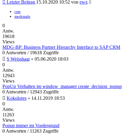
Letzter Beitrag
15.10.2020 10:52
von
ewx
crm
merkmale
0
Antw.
19618
Views
MDG-BP: Business Partner Hierarchy Interface to SAP CRM
0 Antworten / 19618 Zugriffe
S Weisshaar
»
05.06.2020 18:03
0
Antw.
12943
Views
PopUp Verhalten im window_manager create_decision_popup
0 Antworten / 12943 Zugriffe
Kokolores
»
14.11.2019 18:53
0
Antw.
11263
Views
Popup immer im Vordergrund
0 Antworten / 11263 Zugriffe