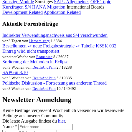
Sonstige Module
Sonstiges
SAP - Allgemeines
OFF Topic
Kurzfragen
S/4 HANA Migration
International Boards
Development Related
Application Related
Aktuelle Forenbeiträge
Indirekter Verwendungsnachweis aus S/4 verschwunden
vor 3 Tagen von
Herbert_zarg
1 / 384
Bestellungen -> neue Freigabestrategie -> Tabelle KSSK 032
Eintrag wird nicht transportiert
vor einer Woche von
Romaniac
8 / 26987
Soriterung der Methoden in Eclipse
vor 3 Wochen von
DeathAndPain
2 / 18238
SAPGui 8.10
vor 3 Wochen von
DeathAndPain
5 / 19335
Politische Diskussion - Fortsetzung aus anderem Thread
vor 3 Wochen von
DeathAndPain
10 / 149492
Newsletter Anmeldung
Keine Beiträge verpassen! Wöchentlich versenden wir lesenwerte
Beiträge aus unserer Community.
Die letzte Ausgabe findest du
hier
.
Name
*