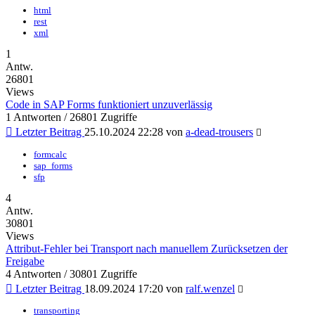
html
rest
xml
1
Antw.
26801
Views
Code in SAP Forms funktioniert unzuverlässig
1 Antworten / 26801 Zugriffe
Letzter Beitrag
25.10.2024 22:28
von
a-dead-trousers
formcalc
sap_forms
sfp
4
Antw.
30801
Views
Attribut-Fehler bei Transport nach manuellem Zurücksetzen der
Freigabe
4 Antworten / 30801 Zugriffe
Letzter Beitrag
18.09.2024 17:20
von
ralf.wenzel
transporting