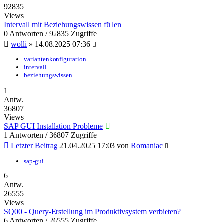
92835
Views
Intervall mit Beziehungswissen füllen
0 Antworten / 92835 Zugriffe
wolli
»
14.08.2025 07:36
variantenkonfiguration
intervall
beziehungswissen
1
Antw.
36807
Views
SAP GUI Installation Probleme
1 Antworten / 36807 Zugriffe
Letzter Beitrag
21.04.2025 17:03
von
Romaniac
sap-gui
6
Antw.
26555
Views
SQ00 - Query-Erstellung im Produktivsystem verbieten?
6 Antworten / 26555 Zugriffe