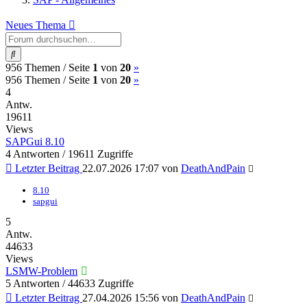
Neues Thema
Suche
(current)
Nächste
956 Themen /
Seite
1
von
20
»
(current)
Nächste
956 Themen /
Seite
1
von
20
»
4
Antw.
19611
Views
SAPGui 8.10
4 Antworten / 19611 Zugriffe
Letzter Beitrag
22.07.2026 17:07
von
DeathAndPain
8.10
sapgui
5
Antw.
44633
Views
LSMW-Problem
5 Antworten / 44633 Zugriffe
Letzter Beitrag
27.04.2026 15:56
von
DeathAndPain