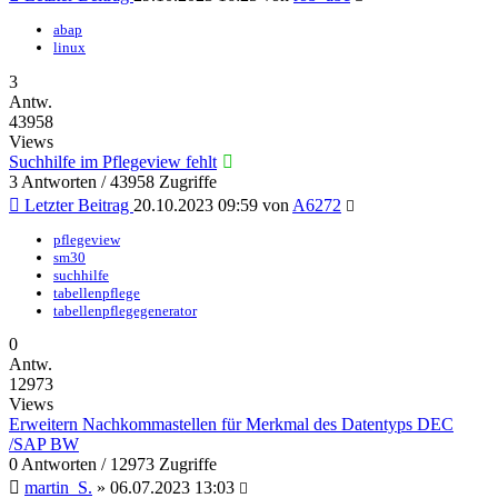
abap
linux
3
Antw.
43958
Views
Suchhilfe im Pflegeview fehlt
3 Antworten / 43958 Zugriffe
Letzter Beitrag
20.10.2023 09:59
von
A6272
pflegeview
sm30
suchhilfe
tabellenpflege
tabellenpflegegenerator
0
Antw.
12973
Views
Erweitern Nachkommastellen für Merkmal des Datentyps DEC
/SAP BW
0 Antworten / 12973 Zugriffe
martin_S.
»
06.07.2023 13:03