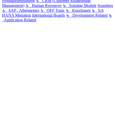
Produktionsplanung
↳ CRM (Customer Relationship
Management)
↳ Human Resources
↳ Sonstige Module
Sonstiges
↳ SAP - Allgemeines
↳ OFF Topic
↳ Kurzfragen
↳ S/4
HANA Migration
International Boards
↳ Development Related
↳
Application Related