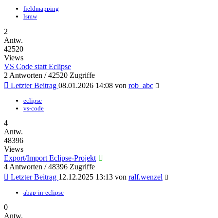
fieldmapping
lsmw
2
Antw.
42520
Views
VS Code statt Eclipse
2 Antworten / 42520 Zugriffe
Letzter Beitrag
08.01.2026 14:08
von
rob_abc
eclipse
vs-code
4
Antw.
48396
Views
Export/Import Eclipse-Projekt
4 Antworten / 48396 Zugriffe
Letzter Beitrag
12.12.2025 13:13
von
ralf.wenzel
abap-in-eclipse
0
Antw.