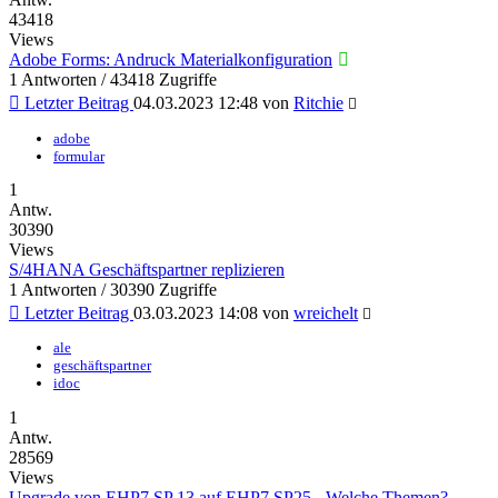
43418
Views
Adobe Forms: Andruck Materialkonfiguration
1 Antworten / 43418 Zugriffe
Letzter Beitrag
04.03.2023 12:48
von
Ritchie
adobe
formular
1
Antw.
30390
Views
S/4HANA Geschäftspartner replizieren
1 Antworten / 30390 Zugriffe
Letzter Beitrag
03.03.2023 14:08
von
wreichelt
ale
geschäftspartner
idoc
1
Antw.
28569
Views
Upgrade von EHP7 SP 13 auf EHP7 SP25 - Welche Themen?