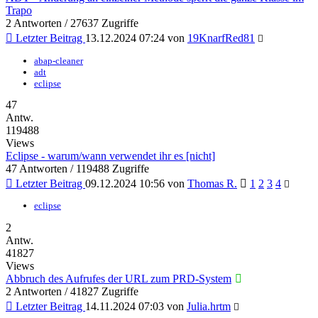
Trapo
2 Antworten / 27637 Zugriffe
Letzter Beitrag
13.12.2024 07:24
von
19KnarfRed81
abap-cleaner
adt
eclipse
47
Antw.
119488
Views
Eclipse - warum/wann verwendet ihr es [nicht]
47 Antworten / 119488 Zugriffe
Letzter Beitrag
09.12.2024 10:56
von
Thomas R.
1
2
3
4
eclipse
2
Antw.
41827
Views
Abbruch des Aufrufes der URL zum PRD-System
2 Antworten / 41827 Zugriffe
Letzter Beitrag
14.11.2024 07:03
von
Julia.hrtm