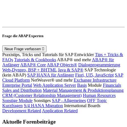
Frage die ABAP Experten
Neue Frage verfassen
Praxistips, Tricks und Tutorials für SAP Entwickler
Tips + Tricks &
FAQs
Tutorials & Cookbooks
ABAP® und mehr
ABAP® für
Anfänger
ABAP® Core
ABAP Objects®
Dialogprogrammierung
Web-Dynpro, BSP + BHTML
Java & SAP®
SAP Technologie
(kein ABAP)
SAP HANA für Anfänger
Fiori, UI5, JavaScript
SAP
Cloud Platform
NetWeaver® und mehr
Exchange Infrastructure
Enterprise Portal
Web Application Server
Basis
Module
Financials
Sales and Distribution
Material Management & Produktionsplanung
CRM (Customer Relationship Management)
Human Resources
Sonstige Module
Sonstiges
SAP - Allgemeines
OFF Topic
Kurzfragen
S/4 HANA Migration
International Boards
Development Related
Application Related
Aktuelle Forenbeiträge