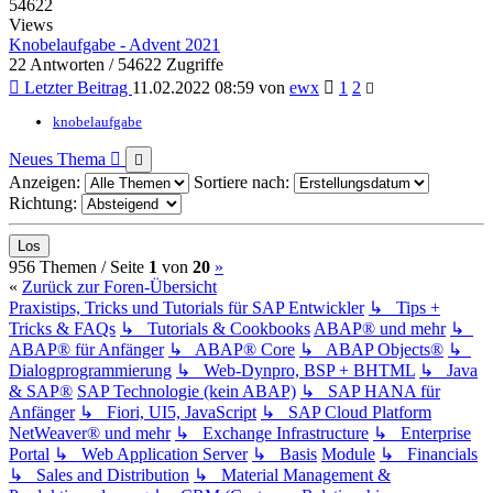
54622
Views
Knobelaufgabe - Advent 2021
22 Antworten / 54622 Zugriffe
Letzter Beitrag
11.02.2022 08:59
von
ewx
1
2
knobelaufgabe
Neues Thema
Anzeigen:
Sortiere nach:
Richtung:
(current)
Nächste
956 Themen /
Seite
1
von
20
»
«
Zurück zur Foren-Übersicht
Praxistips, Tricks und Tutorials für SAP Entwickler
↳ Tips +
Tricks & FAQs
↳ Tutorials & Cookbooks
ABAP® und mehr
↳
ABAP® für Anfänger
↳ ABAP® Core
↳ ABAP Objects®
↳
Dialogprogrammierung
↳ Web-Dynpro, BSP + BHTML
↳ Java
& SAP®
SAP Technologie (kein ABAP)
↳ SAP HANA für
Anfänger
↳ Fiori, UI5, JavaScript
↳ SAP Cloud Platform
NetWeaver® und mehr
↳ Exchange Infrastructure
↳ Enterprise
Portal
↳ Web Application Server
↳ Basis
Module
↳ Financials
↳ Sales and Distribution
↳ Material Management &