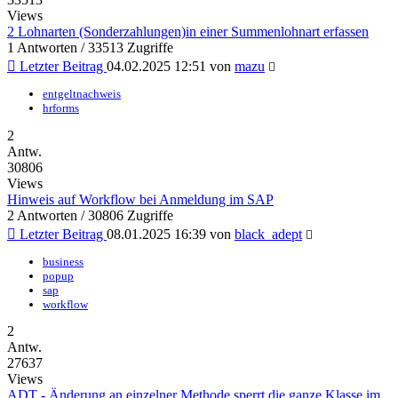
Views
2 Lohnarten (Sonderzahlungen)in einer Summenlohnart erfassen
1 Antworten / 33513 Zugriffe
Letzter Beitrag
04.02.2025 12:51
von
mazu
entgeltnachweis
hrforms
2
Antw.
30806
Views
Hinweis auf Workflow bei Anmeldung im SAP
2 Antworten / 30806 Zugriffe
Letzter Beitrag
08.01.2025 16:39
von
black_adept
business
popup
sap
workflow
2
Antw.
27637
Views
ADT - Änderung an einzelner Methode sperrt die ganze Klasse im