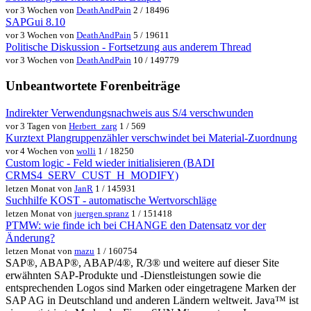
vor 3 Wochen von
DeathAndPain
2 / 18496
SAPGui 8.10
vor 3 Wochen von
DeathAndPain
5 / 19611
Politische Diskussion - Fortsetzung aus anderem Thread
vor 3 Wochen von
DeathAndPain
10 / 149779
Unbeantwortete Forenbeiträge
Indirekter Verwendungsnachweis aus S/4 verschwunden
vor 3 Tagen von
Herbert_zarg
1 / 569
Kurztext Plangruppenzähler verschwindet bei Material-Zuordnung
vor 4 Wochen von
wolli
1 / 18250
Custom logic - Feld wieder initialisieren (BADI
CRMS4_SERV_CUST_H_MODIFY)
letzen Monat von
JanR
1 / 145931
Suchhilfe KOST - automatische Wertvorschläge
letzen Monat von
juergen.spranz
1 / 151418
PTMW: wie finde ich bei CHANGE den Datensatz vor der
Änderung?
letzen Monat von
mazu
1 / 160754
SAP®, ABAP®, ABAP/4®, R/3® und weitere auf dieser Site
erwähnten SAP-Produkte und -Dienstleistungen sowie die
entsprechenden Logos sind Marken oder eingetragene Marken der
SAP AG in Deutschland und anderen Ländern weltweit. Java™ ist