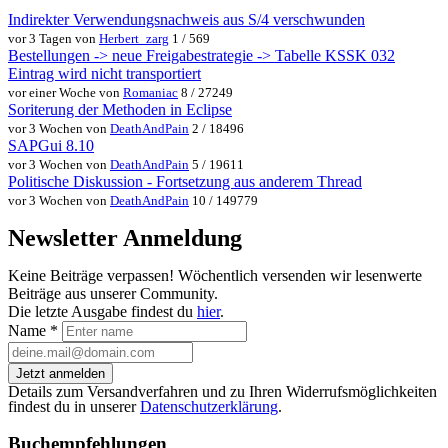
Indirekter Verwendungsnachweis aus S/4 verschwunden
vor 3 Tagen von
Herbert_zarg
1 / 569
Bestellungen -> neue Freigabestrategie -> Tabelle KSSK 032
Eintrag wird nicht transportiert
vor einer Woche von
Romaniac
8 / 27249
Soriterung der Methoden in Eclipse
vor 3 Wochen von
DeathAndPain
2 / 18496
SAPGui 8.10
vor 3 Wochen von
DeathAndPain
5 / 19611
Politische Diskussion - Fortsetzung aus anderem Thread
vor 3 Wochen von
DeathAndPain
10 / 149779
Newsletter Anmeldung
Keine Beiträge verpassen! Wöchentlich versenden wir lesenwerte
Beiträge aus unserer Community.
Die letzte Ausgabe findest du
hier
.
Name
*
Jetzt anmelden
Details zum Versandverfahren und zu Ihren Widerrufsmöglichkeiten
findest du in unserer
Datenschutzerklärung
.
Buchempfehlungen