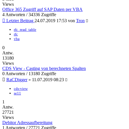
Views
Office 365 Zugriff auf SAP Daten per VBA
4 Antworten / 34336 Zugriffe
Letzter Beitrag
24.07.2019 17:53
von
Tron
rfc_read_table
rfc
vba
0
Antw.
13180
Views
CDS View - Casting von berechneten Spalten
0 Antworten / 13180 Zugriffe
RaCDigger
»
11.07.2019 08:23
cds-view
se11
1
Antw.
27721
Views
Debitor Adressaufbereitung
1 Antworten / 27721 Zugriffe