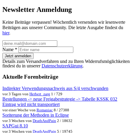
Newsletter Anmeldung
Keine Beiträge verpassen! Wöchentlich versenden wir lesenwerte
Beiträgen aus unserer Community. Die letzte Ausgabe findest du
hier
.
Name
*
Jetzt anmelden
Details zum Versandverfahren und zu Ihren Widerrufsmöglichkeiten
findest du in unserer
Datenschutzerklärung
.
Aktuelle Forenbeiträge
Indirekter Verwendungsnachweis aus S/4 verschwunden
vor 3 Tagen von
Herbert_zarg
1 / 729
Bestellungen -> neue Freigabestrategie -> Tabelle KSSK 032
Eintrag wird nicht transportiert
vor einer Woche von
Romaniac
8 / 27388
Soriterung der Methoden in Eclipse
vor 3 Wochen von
DeathAndPain
2 / 18632
SAPGui 8.10
vor 3 Wochen von
DeathAndPain
5 / 19745