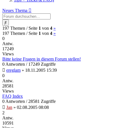
Neues Thema
Suche
(current)
Nächste
197 Themen /
Seite
1
von
4
»
(current)
Nächste
197 Themen /
Seite
1
von
4
»
0
Antw.
17249
Views
Bitte keine Fragen in diesem Forum stellen!
0 Antworten / 17249 Zugriffe
ereglam
»
18.11.2005 15:39
0
Antw.
28581
Views
FAQ Index
0 Antworten / 28581 Zugriffe
Jan
»
02.08.2005 08:08
2
Antw.
10591