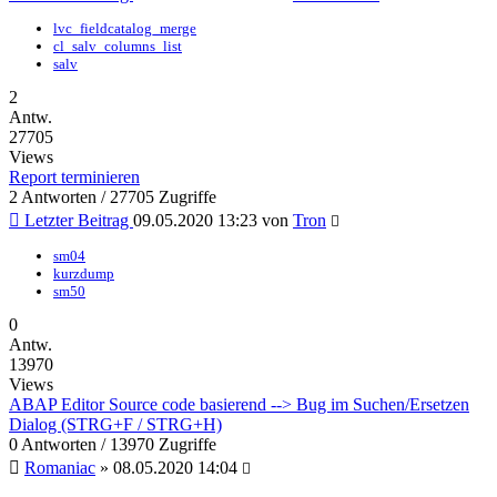
lvc_fieldcatalog_merge
cl_salv_columns_list
salv
2
Antw.
27705
Views
Report terminieren
2 Antworten / 27705 Zugriffe
Letzter Beitrag
09.05.2020 13:23
von
Tron
sm04
kurzdump
sm50
0
Antw.
13970
Views
ABAP Editor Source code basierend --> Bug im Suchen/Ersetzen
Dialog (STRG+F / STRG+H)
0 Antworten / 13970 Zugriffe
Romaniac
»
08.05.2020 14:04