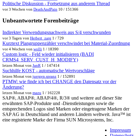
Politische Diskussion - Fortsetzung aus anderem Thread
vor 3 Wochen von
DeathAndPain
10 / 151366
Unbeantwortete Forenbeiträge
Indirekter Verwendungsnachweis aus S/4 verschwunden
vor 3 Tagen von
Herbert_zarg
1 / 729
Kurztext Plangruppenzähler verschwindet bei Material-Zuordnung
vor 4 Wochen von
wolli
1 / 18390
Custom logic - Feld wieder initialisieren (BADI
CRMS4_SERV_CUST_H_MODIFY)
letzen Monat von
JanR
1 / 147414
Suchhilfe KOST - automatische Wertvorschläge
letzen Monat von
juergen.spranz
1 / 152891
PTMW: wie finde ich bei CHANGE den Datensatz vor der
Änderung?
letzen Monat von
mazu
1 / 162228
SAP®, ABAP®, ABAP/4®, R/3® und weitere auf dieser Site
erwähnten SAP-Produkte und -Dienstleistungen sowie die
entsprechenden Logos sind Marken oder eingetragene Marken der
SAP AG in Deutschland und anderen Ländern weltweit. Java™ ist
eine registrierte Marke der Firma SUN Microsystems, Inc.
Impressum
Datenschutz