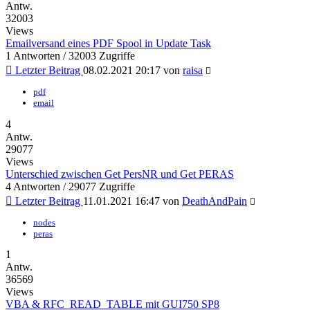
Antw.
32003
Views
Emailversand eines PDF Spool in Update Task
1 Antworten / 32003 Zugriffe
Letzter Beitrag
08.02.2021 20:17
von
raisa
pdf
email
4
Antw.
29077
Views
Unterschied zwischen Get PersNR und Get PERAS
4 Antworten / 29077 Zugriffe
Letzter Beitrag
11.01.2021 16:47
von
DeathAndPain
nodes
peras
1
Antw.
36569
Views
VBA & RFC_READ_TABLE mit GUI750 SP8