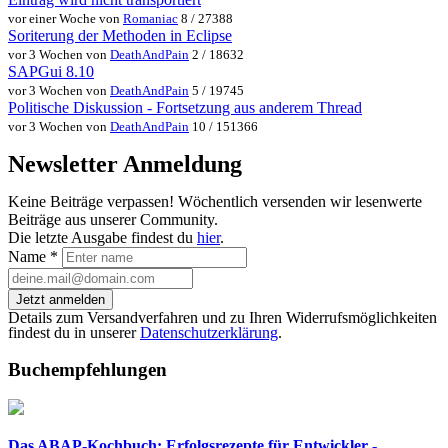
vor einer Woche von
Romaniac
8 / 27388
Soriterung der Methoden in Eclipse
vor 3 Wochen von
DeathAndPain
2 / 18632
SAPGui 8.10
vor 3 Wochen von
DeathAndPain
5 / 19745
Politische Diskussion - Fortsetzung aus anderem Thread
vor 3 Wochen von
DeathAndPain
10 / 151366
Newsletter Anmeldung
Keine Beiträge verpassen! Wöchentlich versenden wir lesenwerte
Beiträge aus unserer Community.
Die letzte Ausgabe findest du
hier
.
Name
*
Jetzt anmelden
Details zum Versandverfahren und zu Ihren Widerrufsmöglichkeiten
findest du in unserer
Datenschutzerklärung
.
Buchempfehlungen
Das ABAP-Kochbuch: Erfolgsrezepte für Entwickler -