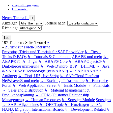
abap_slin_pragmas
kommentar
Neues Thema
Anzeigen:
Sortiere nach:
Richtung:
(current)
Nächste
197 Themen /
Seite
1
von
4
»
«
Zurück zur Foren-Übersicht
Praxistips, Tricks und Tutorials für SAP Entwickler
↳ Tips +
Tricks & FAQs
↳ Tutorials & Cookbooks
ABAP® und mehr
↳
ABAP® für Anfänger
↳ ABAP® Core
↳ ABAP Objects®
↳
Dialogprogrammierung
↳ Web-Dynpro, BSP + BHTML
↳ Java
& SAP®
SAP Technologie (kein ABAP)
↳ SAP HANA für
Anfänger
↳ Fiori, UI5, JavaScript
↳ SAP Cloud Platform
NetWeaver® und mehr
↳ Exchange Infrastructure
↳ Enterprise
Portal
↳ Web Application Server
↳ Basis
Module
↳ Financials
↳ Sales and Distribution
↳ Material Management &
Produktionsplanung
↳ CRM (Customer Relationship
Management)
↳ Human Resources
↳ Sonstige Module
Sonstiges
↳ SAP - Allgemeines
↳ OFF Topic
↳ Kurzfragen
↳ S/4
HANA Migration
International Boards
↳ Development Related
↳