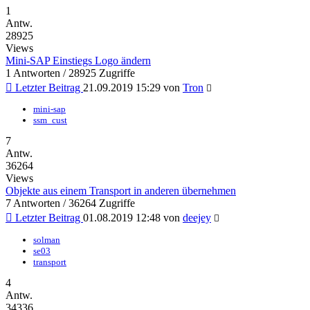
1
Antw.
28925
Views
Mini-SAP Einstiegs Logo ändern
1 Antworten / 28925 Zugriffe
Letzter Beitrag
21.09.2019 15:29
von
Tron
mini-sap
ssm_cust
7
Antw.
36264
Views
Objekte aus einem Transport in anderen übernehmen
7 Antworten / 36264 Zugriffe
Letzter Beitrag
01.08.2019 12:48
von
deejey
solman
se03
transport
4
Antw.
34336