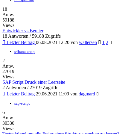
18
Antw.
59188
Views
Entwickler vs Berater
18 Antworten / 59188 Zugriffe
Letzter Beitrag
06.08.2021 12:20
von
waltersen
1
2
s4hana-abap
2
Antw.
27019
Views
SAP Script Druck einer Leerseite
2 Antworten / 27019 Zugriffe
Letzter Beitrag
29.06.2021 11:09
von
dagmard
sap-script
6
Antw.
30330
Views
Tastenkürzel um alle Feder einer Struktur ausgeben zu lassen?