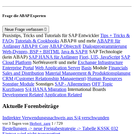
Frage die ABAP Experten
Neue Frage verfassen
Praxistips, Tricks und Tutorials für SAP Entwickler
Tips + Tricks &
FAQs
Tutorials & Cookbooks
ABAP® und mehr
ABAP® für
Anfänger
ABAP® Core
ABAP Objects®
Dialogprogrammierung
Web-Dynpro, BSP + BHTML
Java & SAP®
SAP Technologie
(kein ABAP)
SAP HANA für Anfänger
Fiori, UI5, JavaScript
SAP
Cloud Platform
NetWeaver® und mehr
Exchange Infrastructure
Enterprise Portal
Web Application Server
Basis
Module
Financials
Sales and Distribution
Material Management & Produktionsplanung
CRM (Customer Relationship Management)
Human Resources
Sonstige Module
Sonstiges
SAP - Allgemeines
OFF Topic
Kurzfragen
S/4 HANA Migration
International Boards
Development Related
Application Related
Aktuelle Forenbeiträge
Indirekter Verwendungsnachweis aus S/4 verschwunden
vor 3 Tagen von
Herbert_zarg
1 / 729
Bestellungen -> neue Freigabestrategie -> Tabelle KSSK 032
Eintrag wird nicht transportiert