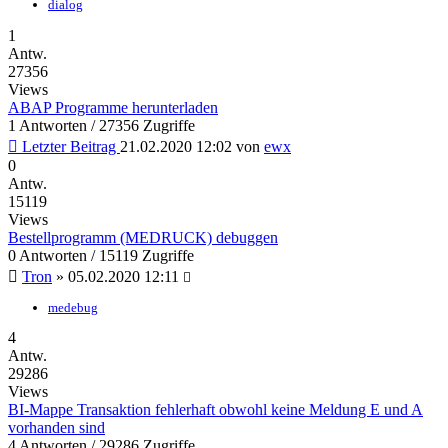
dialog
1
Antw.
27356
Views
ABAP Programme herunterladen
1 Antworten / 27356 Zugriffe
Letzter Beitrag
21.02.2020 12:02
von
ewx
0
Antw.
15119
Views
Bestellprogramm (MEDRUCK) debuggen
0 Antworten / 15119 Zugriffe
Tron
»
05.02.2020 12:11
medebug
4
Antw.
29286
Views
BI-Mappe Transaktion fehlerhaft obwohl keine Meldung E und A
vorhanden sind
4 Antworten / 29286 Zugriffe