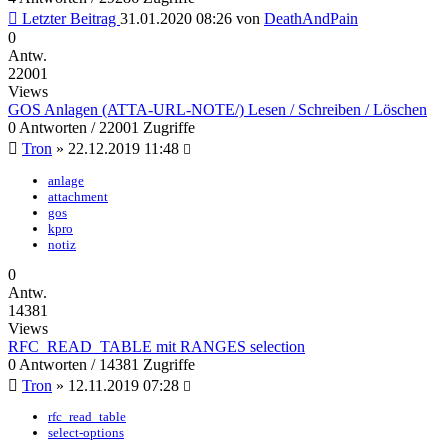
Letzter Beitrag
31.01.2020 08:26
von
DeathAndPain
0
Antw.
22001
Views
GOS Anlagen (ATTA-URL-NOTE/) Lesen / Schreiben / Löschen
0 Antworten / 22001 Zugriffe
Tron
»
22.12.2019 11:48
anlage
attachment
gos
kpro
notiz
0
Antw.
14381
Views
RFC_READ_TABLE mit RANGES selection
0 Antworten / 14381 Zugriffe
Tron
»
12.11.2019 07:28
rfc_read_table
select-options