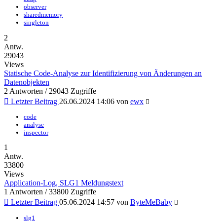
observer
sharedmemory
singleton
2
Antw.
29043
Views
Statische Code-Analyse zur Identifizierung von Änderungen an
Datenobjekten
2 Antworten / 29043 Zugriffe
Letzter Beitrag
26.06.2024 14:06
von
ewx
code
analyse
inspector
1
Antw.
33800
Views
Application-Log, SLG1 Meldungstext
1 Antworten / 33800 Zugriffe
Letzter Beitrag
05.06.2024 14:57
von
ByteMeBaby
slg1