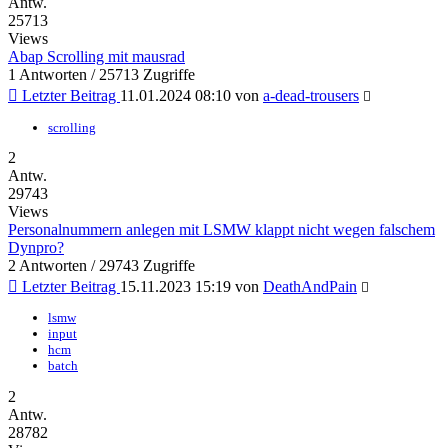
Antw.
25713
Views
Abap Scrolling mit mausrad
1 Antworten / 25713 Zugriffe
Letzter Beitrag
11.01.2024 08:10
von
a-dead-trousers
scrolling
2
Antw.
29743
Views
Personalnummern anlegen mit LSMW klappt nicht wegen falschem
Dynpro?
2 Antworten / 29743 Zugriffe
Letzter Beitrag
15.11.2023 15:19
von
DeathAndPain
lsmw
input
hcm
batch
2
Antw.
28782