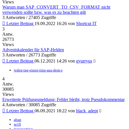
Views
Warum man SAP_CONVERT_TO_CSV_FORMAT nicht
verwenden sollte bzw. was es zu beachten gilt
3 Antworten / 27405 Zugriffe
Letzter Beitrag
19.09.2022 16:26
von
Shortcut IT
3
Antw.
26773
Views
Adventskalender für SAP-Helden
3 Antworten / 26773 Zugriffe
Letzter Beitrag
06.12.2021 14:26
von
qyurryus
jeden-tag-einen-tipp-aus-dem-s
4
Antw.
30085
Views
Erweiterte Prüfungsmeldung: Fehler bleibt, trotz Pseudokommentar
4 Antworten / 30085 Zugriffe
Letzter Beitrag
06.09.2021 18:22
von
black_adept
abap
se10
transporting