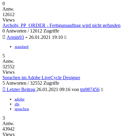
0
Antw.
12612
Views
Archobj. PP_ORDER - Fertigunsauftrag wird nicht gefunden
0 Antworten / 12612 Zugriffe
Armin93
»
26.01.2021 19:10
standard
5
Antw.
32552
Views
Sprachen im Adobe LiveCycle Designer
5 Antworten / 32552 Zugriffe
Letzter Beitrag
26.01.2021 09:16
von
tm987456
adobe
sfp
sprachen
3
Antw.
43942
Views