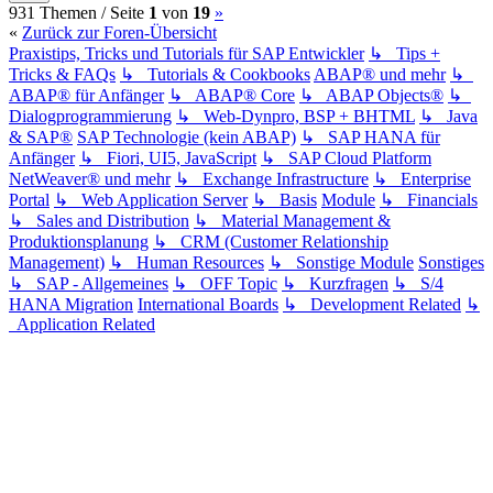
(current)
Nächste
931 Themen /
Seite
1
von
19
»
«
Zurück zur Foren-Übersicht
Praxistips, Tricks und Tutorials für SAP Entwickler
↳ Tips +
Tricks & FAQs
↳ Tutorials & Cookbooks
ABAP® und mehr
↳
ABAP® für Anfänger
↳ ABAP® Core
↳ ABAP Objects®
↳
Dialogprogrammierung
↳ Web-Dynpro, BSP + BHTML
↳ Java
& SAP®
SAP Technologie (kein ABAP)
↳ SAP HANA für
Anfänger
↳ Fiori, UI5, JavaScript
↳ SAP Cloud Platform
NetWeaver® und mehr
↳ Exchange Infrastructure
↳ Enterprise
Portal
↳ Web Application Server
↳ Basis
Module
↳ Financials
↳ Sales and Distribution
↳ Material Management &
Produktionsplanung
↳ CRM (Customer Relationship
Management)
↳ Human Resources
↳ Sonstige Module
Sonstiges
↳ SAP - Allgemeines
↳ OFF Topic
↳ Kurzfragen
↳ S/4
HANA Migration
International Boards
↳ Development Related
↳
Application Related