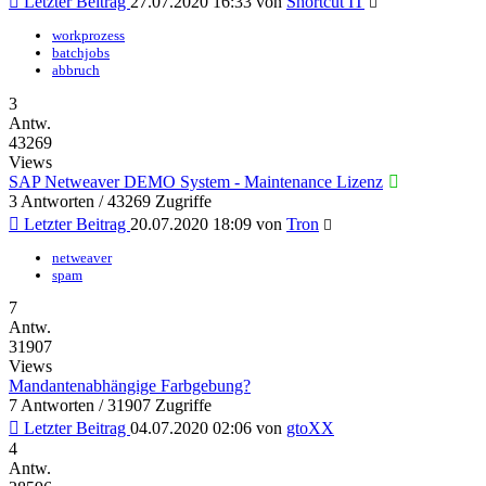
Letzter Beitrag
27.07.2020 16:33
von
Shortcut IT
workprozess
batchjobs
abbruch
3
Antw.
43269
Views
SAP Netweaver DEMO System - Maintenance Lizenz
3 Antworten / 43269 Zugriffe
Letzter Beitrag
20.07.2020 18:09
von
Tron
netweaver
spam
7
Antw.
31907
Views
Mandantenabhängige Farbgebung?
7 Antworten / 31907 Zugriffe
Letzter Beitrag
04.07.2020 02:06
von
gtoXX
4
Antw.