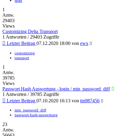
spad
1
Antw.
29403
Views
Customizing Delta Transport
1 Antworten / 29403 Zugriffe
Letzter Beitrag
07.12.2020 18:00
von
ewx
customizing
transport
1
Antw.
39785
Views
Passwort Hash Auswertung - login / min_password_diff
1 Antworten / 39785 Zugriffe
Letzter Beitrag
07.10.2020 16:13
von
tm987456
min_password_diff
passwort-hash-auswertung
23
Antw.
56663