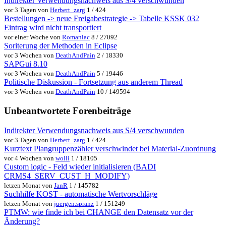
Indirekter Verwendungsnachweis aus S/4 verschwunden
vor 3 Tagen von
Herbert_zarg
1 / 424
Bestellungen -> neue Freigabestrategie -> Tabelle KSSK 032
Eintrag wird nicht transportiert
vor einer Woche von
Romaniac
8 / 27092
Soriterung der Methoden in Eclipse
vor 3 Wochen von
DeathAndPain
2 / 18330
SAPGui 8.10
vor 3 Wochen von
DeathAndPain
5 / 19446
Politische Diskussion - Fortsetzung aus anderem Thread
vor 3 Wochen von
DeathAndPain
10 / 149594
Unbeantwortete Forenbeiträge
Indirekter Verwendungsnachweis aus S/4 verschwunden
vor 3 Tagen von
Herbert_zarg
1 / 424
Kurztext Plangruppenzähler verschwindet bei Material-Zuordnung
vor 4 Wochen von
wolli
1 / 18105
Custom logic - Feld wieder initialisieren (BADI
CRMS4_SERV_CUST_H_MODIFY)
letzen Monat von
JanR
1 / 145782
Suchhilfe KOST - automatische Wertvorschläge
letzen Monat von
juergen.spranz
1 / 151249
PTMW: wie finde ich bei CHANGE den Datensatz vor der
Änderung?