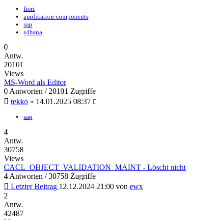
fiori
application-components
sap
s4hana
0
Antw.
20101
Views
MS-Word als Editor
0 Antworten / 20101 Zugriffe
tekko
»
14.01.2025 08:37
sap
4
Antw.
30758
Views
CACL_OBJECT_VALIDATION_MAINT - Löscht nicht
4 Antworten / 30758 Zugriffe
Letzter Beitrag
12.12.2024 21:00
von
ewx
2
Antw.
42487