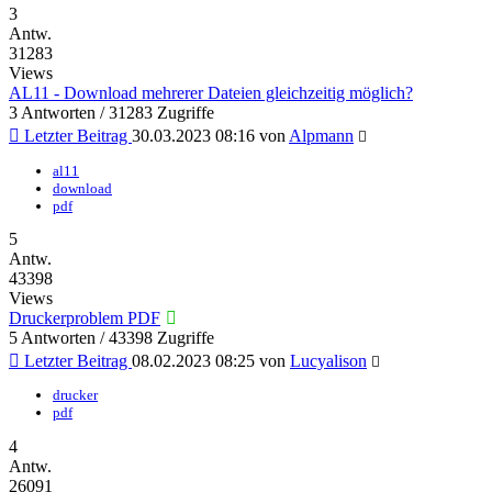
3
Antw.
31283
Views
AL11 - Download mehrerer Dateien gleichzeitig möglich?
3 Antworten / 31283 Zugriffe
Letzter Beitrag
30.03.2023 08:16
von
Alpmann
al11
download
pdf
5
Antw.
43398
Views
Druckerproblem PDF
5 Antworten / 43398 Zugriffe
Letzter Beitrag
08.02.2023 08:25
von
Lucyalison
drucker
pdf
4
Antw.
26091