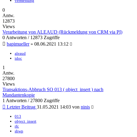
vermessung
0
Antw.
12873
Views
Verarbeitung von ALEAUD (Rückmeldung von CRM via PI)
0 Antworten / 12873 Zugriffe
bapimueller
»
08.06.2021 13:12
aleaud
idoc
1
Antw.
27800
Views
Transaktions-Abbruch SO 013 ( object_insert ) nach
Mandantenkopie
1 Antworten / 27800 Zugriffe
Letzter Beitrag
31.05.2021 14:03
von
ninis
013
object_insert
rfc
sbwp