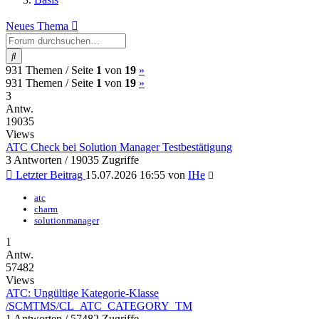
Neues Thema
Suche
(current)
Nächste
931 Themen /
Seite
1
von
19
»
(current)
Nächste
931 Themen /
Seite
1
von
19
»
3
Antw.
19035
Views
ATC Check bei Solution Manager Testbestätigung
3 Antworten / 19035 Zugriffe
Letzter Beitrag
15.07.2026 16:55
von
IHe
atc
charm
solutionmanager
1
Antw.
57482
Views
ATC: Ungültige Kategorie-Klasse
/SCMTMS/CL_ATC_CATEGORY_TM
1 Antworten / 57482 Zugriffe