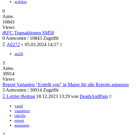
webdav
0
Antw.
10843
Views
tRFC Transaktionen SM58
0 Antworten / 10843 Zugriffe
A6272
»
05.03.2024 14:27
sm58
3
Antw.
30914
Views
Report Varianten "Erstellt von" in Masse für alle Reports anpassen
3 Antworten / 30914 Zugriffe
Letzter Beitrag
18.12.2023 13:29
von
DeathAndPain
varid
varianten
tabelle
report
anpassen
2