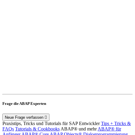
Frage die ABAP Experten
Neue Frage verfassen
Praxistips, Tricks und Tutorials für SAP Entwickler
Tips + Tricks &
FAQs
Tutorials & Cookbooks
ABAP® und mehr
ABAP® für
Anfänger
ABAP® Core
ABAP Objects®
Dialogprogrammierung