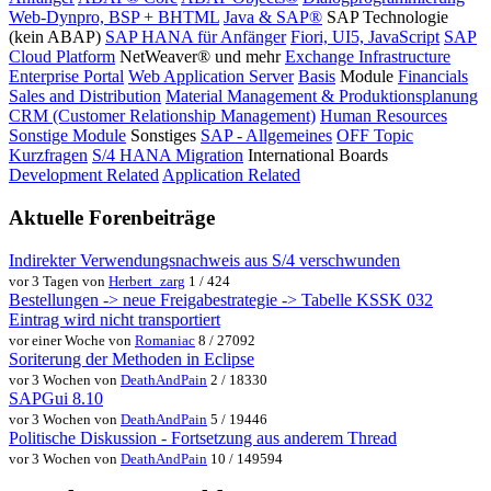
Web-Dynpro, BSP + BHTML
Java & SAP®
SAP Technologie
(kein ABAP)
SAP HANA für Anfänger
Fiori, UI5, JavaScript
SAP
Cloud Platform
NetWeaver® und mehr
Exchange Infrastructure
Enterprise Portal
Web Application Server
Basis
Module
Financials
Sales and Distribution
Material Management & Produktionsplanung
CRM (Customer Relationship Management)
Human Resources
Sonstige Module
Sonstiges
SAP - Allgemeines
OFF Topic
Kurzfragen
S/4 HANA Migration
International Boards
Development Related
Application Related
Aktuelle Forenbeiträge
Indirekter Verwendungsnachweis aus S/4 verschwunden
vor 3 Tagen von
Herbert_zarg
1 / 424
Bestellungen -> neue Freigabestrategie -> Tabelle KSSK 032
Eintrag wird nicht transportiert
vor einer Woche von
Romaniac
8 / 27092
Soriterung der Methoden in Eclipse
vor 3 Wochen von
DeathAndPain
2 / 18330
SAPGui 8.10
vor 3 Wochen von
DeathAndPain
5 / 19446
Politische Diskussion - Fortsetzung aus anderem Thread
vor 3 Wochen von
DeathAndPain
10 / 149594