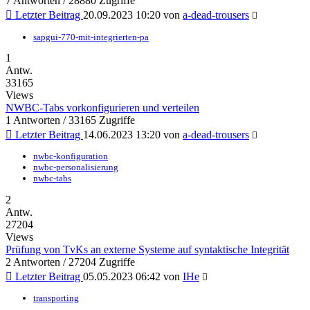
7 Antworten / 28880 Zugriffe
Letzter Beitrag
20.09.2023 10:20
von
a-dead-trousers
sapgui-770-mit-integrierten-pa
1
Antw.
33165
Views
NWBC-Tabs vorkonfigurieren und verteilen
1 Antworten / 33165 Zugriffe
Letzter Beitrag
14.06.2023 13:20
von
a-dead-trousers
nwbc-konfiguration
nwbc-personalisierung
nwbc-tabs
2
Antw.
27204
Views
Prüfung von TvKs an externe Systeme auf syntaktische Integrität
2 Antworten / 27204 Zugriffe
Letzter Beitrag
05.05.2023 06:42
von
IHe
transporting