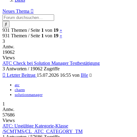
Neues Thema
Suche
(current)
Nächste
931 Themen /
Seite
1
von
19
»
(current)
Nächste
931 Themen /
Seite
1
von
19
»
3
Antw.
19062
Views
ATC Check bei Solution Manager Testbestätigung
3 Antworten / 19062 Zugriffe
Letzter Beitrag
15.07.2026 16:55
von
IHe
atc
charm
solutionmanager
1
Antw.
57686
Views
ATC: Ungültige Kategorie-Klasse
/SCMTMS/CL_ATC_CATEGORY_TM
1 Antworten / 57686 Zugriffe