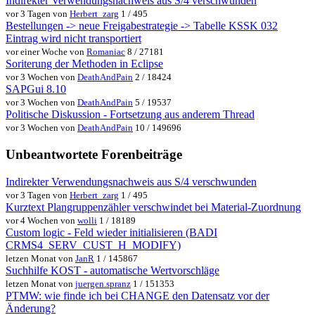
Indirekter Verwendungsnachweis aus S/4 verschwunden
vor 3 Tagen von
Herbert_zarg
1 / 495
Bestellungen -> neue Freigabestrategie -> Tabelle KSSK 032
Eintrag wird nicht transportiert
vor einer Woche von
Romaniac
8 / 27181
Soriterung der Methoden in Eclipse
vor 3 Wochen von
DeathAndPain
2 / 18424
SAPGui 8.10
vor 3 Wochen von
DeathAndPain
5 / 19537
Politische Diskussion - Fortsetzung aus anderem Thread
vor 3 Wochen von
DeathAndPain
10 / 149696
Unbeantwortete Forenbeiträge
Indirekter Verwendungsnachweis aus S/4 verschwunden
vor 3 Tagen von
Herbert_zarg
1 / 495
Kurztext Plangruppenzähler verschwindet bei Material-Zuordnung
vor 4 Wochen von
wolli
1 / 18189
Custom logic - Feld wieder initialisieren (BADI
CRMS4_SERV_CUST_H_MODIFY)
letzen Monat von
JanR
1 / 145867
Suchhilfe KOST - automatische Wertvorschläge
letzen Monat von
juergen.spranz
1 / 151353
PTMW: wie finde ich bei CHANGE den Datensatz vor der
Änderung?