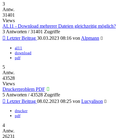
3
Antw.
31401
Views
AL11 - Download mehrerer Dateien gleichzeitig möglich?
3 Antworten / 31401 Zugriffe
Letzter Beitrag
30.03.2023 08:16
von
Alpmann
al11
download
pdf
5
Antw.
43528
Views
Druckerproblem PDF
5 Antworten / 43528 Zugriffe
Letzter Beitrag
08.02.2023 08:25
von
Lucyalison
drucker
pdf
4
Antw.
26231