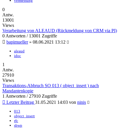
vermessung
0
Antw.
13001
Views
Verarbeitung von ALEAUD (Rückmeldung von CRM via PI)
0 Antworten / 13001 Zugriffe
bapimueller
»
08.06.2021 13:12
aleaud
idoc
1
Antw.
27910
Views
Transaktions-Abbruch SO 013 ( object_insert ) nach
Mandantenkopie
1 Antworten / 27910 Zugriffe
Letzter Beitrag
31.05.2021 14:03
von
ninis
013
object_insert
rfc
sbwp