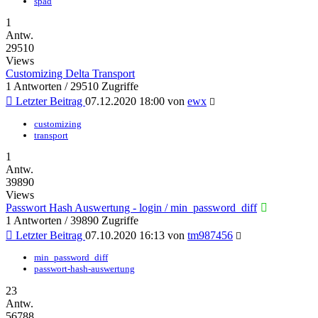
spad
1
Antw.
29510
Views
Customizing Delta Transport
1 Antworten / 29510 Zugriffe
Letzter Beitrag
07.12.2020 18:00
von
ewx
customizing
transport
1
Antw.
39890
Views
Passwort Hash Auswertung - login / min_password_diff
1 Antworten / 39890 Zugriffe
Letzter Beitrag
07.10.2020 16:13
von
tm987456
min_password_diff
passwort-hash-auswertung
23
Antw.
56788