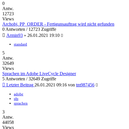
0
Antw.
12723
Views
Archobj. PP_ORDER - Fertigunsauftrag wird nicht gefunden
0 Antworten / 12723 Zugriffe
Armin93
»
26.01.2021 19:10
standard
5
Antw.
32649
Views
Sprachen im Adobe LiveCycle Designer
5 Antworten / 32649 Zugriffe
Letzter Beitrag
26.01.2021 09:16
von
tm987456
adobe
sfp
sprachen
3
Antw.
44058
Views