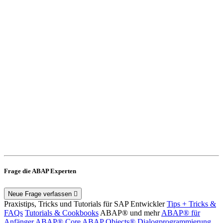
Frage die ABAP Experten
Neue Frage verfassen
Praxistips, Tricks und Tutorials für SAP Entwickler
Tips + Tricks &
FAQs
Tutorials & Cookbooks
ABAP® und mehr
ABAP® für
Anfänger
ABAP® Core
ABAP Objects®
Dialogprogrammierung