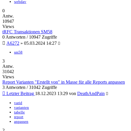
webdav
0
Antw.
10947
Views
tRFC Transaktionen SM58
0 Antworten / 10947 Zugriffe
A6272
»
05.03.2024 14:27
sm58
3
Antw.
31042
Views
Report Varianten "Erstellt von" in Masse für alle Reports anpassen
3 Antworten / 31042 Zugriffe
Letzter Beitrag
18.12.2023 13:29
von
DeathAndPain
varid
varianten
tabelle
report
anpassen
2