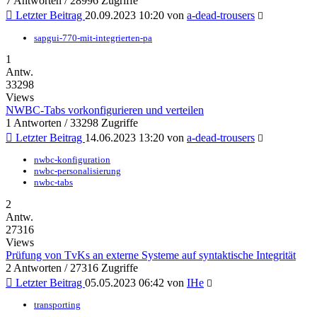
7 Antworten / 28996 Zugriffe
Letzter Beitrag
20.09.2023 10:20
von
a-dead-trousers
sapgui-770-mit-integrierten-pa
1
Antw.
33298
Views
NWBC-Tabs vorkonfigurieren und verteilen
1 Antworten / 33298 Zugriffe
Letzter Beitrag
14.06.2023 13:20
von
a-dead-trousers
nwbc-konfiguration
nwbc-personalisierung
nwbc-tabs
2
Antw.
27316
Views
Prüfung von TvKs an externe Systeme auf syntaktische Integrität
2 Antworten / 27316 Zugriffe
Letzter Beitrag
05.05.2023 06:42
von
IHe
transporting