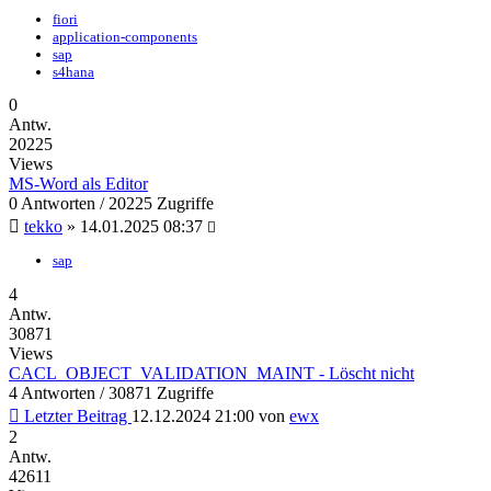
fiori
application-components
sap
s4hana
0
Antw.
20225
Views
MS-Word als Editor
0 Antworten / 20225 Zugriffe
tekko
»
14.01.2025 08:37
sap
4
Antw.
30871
Views
CACL_OBJECT_VALIDATION_MAINT - Löscht nicht
4 Antworten / 30871 Zugriffe
Letzter Beitrag
12.12.2024 21:00
von
ewx
2
Antw.
42611