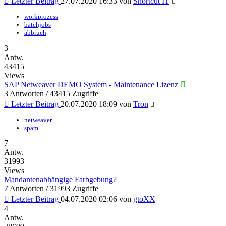
Letzter Beitrag
27.07.2020 16:33
von
Shortcut IT
workprozess
batchjobs
abbruch
3
Antw.
43415
Views
SAP Netweaver DEMO System - Maintenance Lizenz
3 Antworten / 43415 Zugriffe
Letzter Beitrag
20.07.2020 18:09
von
Tron
netweaver
spam
7
Antw.
31993
Views
Mandantenabhängige Farbgebung?
7 Antworten / 31993 Zugriffe
Letzter Beitrag
04.07.2020 02:06
von
gtoXX
4
Antw.