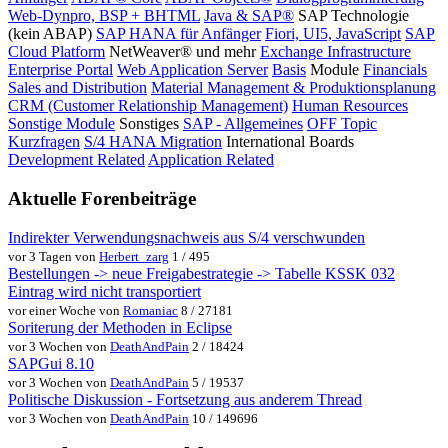
Web-Dynpro, BSP + BHTML
Java & SAP®
SAP Technologie
(kein ABAP)
SAP HANA für Anfänger
Fiori, UI5, JavaScript
SAP
Cloud Platform
NetWeaver® und mehr
Exchange Infrastructure
Enterprise Portal
Web Application Server
Basis
Module
Financials
Sales and Distribution
Material Management & Produktionsplanung
CRM (Customer Relationship Management)
Human Resources
Sonstige Module
Sonstiges
SAP - Allgemeines
OFF Topic
Kurzfragen
S/4 HANA Migration
International Boards
Development Related
Application Related
Aktuelle Forenbeiträge
Indirekter Verwendungsnachweis aus S/4 verschwunden
vor 3 Tagen von
Herbert_zarg
1 / 495
Bestellungen -> neue Freigabestrategie -> Tabelle KSSK 032
Eintrag wird nicht transportiert
vor einer Woche von
Romaniac
8 / 27181
Soriterung der Methoden in Eclipse
vor 3 Wochen von
DeathAndPain
2 / 18424
SAPGui 8.10
vor 3 Wochen von
DeathAndPain
5 / 19537
Politische Diskussion - Fortsetzung aus anderem Thread
vor 3 Wochen von
DeathAndPain
10 / 149696