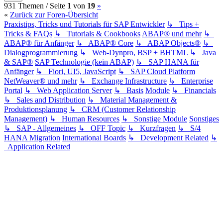
(current)
Nächste
931 Themen /
Seite
1
von
19
»
«
Zurück zur Foren-Übersicht
Praxistips, Tricks und Tutorials für SAP Entwickler
↳ Tips +
Tricks & FAQs
↳ Tutorials & Cookbooks
ABAP® und mehr
↳
ABAP® für Anfänger
↳ ABAP® Core
↳ ABAP Objects®
↳
Dialogprogrammierung
↳ Web-Dynpro, BSP + BHTML
↳ Java
& SAP®
SAP Technologie (kein ABAP)
↳ SAP HANA für
Anfänger
↳ Fiori, UI5, JavaScript
↳ SAP Cloud Platform
NetWeaver® und mehr
↳ Exchange Infrastructure
↳ Enterprise
Portal
↳ Web Application Server
↳ Basis
Module
↳ Financials
↳ Sales and Distribution
↳ Material Management &
Produktionsplanung
↳ CRM (Customer Relationship
Management)
↳ Human Resources
↳ Sonstige Module
Sonstiges
↳ SAP - Allgemeines
↳ OFF Topic
↳ Kurzfragen
↳ S/4
HANA Migration
International Boards
↳ Development Related
↳
Application Related