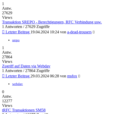
1
Antw.
27629
Views
Transaktion SREPO - Berechtigungen, RFC Verbindung usw.
1 Antworten / 27629 Zugriffe
Letzter Beitrag
19.04.2024 10:24
von
a-dead-trousers
srepo
1
Antw.
27864
Views
Zugriff auf Daten via Webdav
1 Antworten / 27864 Zugriffe
Letzter Beitrag
29.03.2024 06:28
von
msfox
webdav
0
Antw.
12277
Views
tRFC Transaktionen SM58