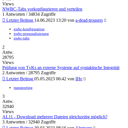
Views
NWBC-Tabs vorkonfigurieren und verteilen
1 Antworten / 34834 Zugriffe
Letzter Beitrag
14.06.2023 13:20
von
a-dead-trousers
nwbc-konfiguration
nwbc-personalisierung
nwbc-tabs
2
Antw.
28795
Views
Prüfung von TvKs an externe Systeme auf syntaktische Integrität
2 Antworten / 28795 Zugriffe
Letzter Beitrag
05.05.2023 06:42
von
IHe
transporting
3
Antw.
32940
Views
AL11 - Download mehrerer Dateien gleichzeitig möglich?
3 Antworten / 32940 Zugriffe
Letzter Beitrag
30.03.2023 08:16
von
Alpmann