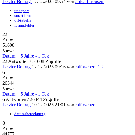
Letzter Beitrag
17.12.2025 09:54
von
a-dead-trousers
transport
smartforms
otf-tabelle
formatfehler
22
Antw.
51608
Views
Datum + 5 Jahre - 1 Tag
22 Antworten / 51608 Zugriffe
Letzter Beitrag
12.12.2025 09:16
von
ralf.wenzel
1
2
6
Antw.
26344
Views
Datum + 5 Jahre - 1 Tag
6 Antworten / 26344 Zugriffe
Letzter Beitrag
10.12.2025 21:01
von
ralf.wenzel
datumsberechnung
8
Antw.
44777