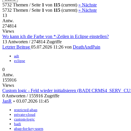
5732 Themen /
Seite
1
von
115
(current)
»
Nächste
5732 Themen /
Seite
1
von
115
(current)
»
Nächste
13
Antw.
274814
Views
Wo kann ich die Farbe von *-Zeilen in Eclipse einstellen?
13 Antworten / 274814 Zugriffe
Letzter Beitrag
05.07.2026 11:26
von
DeathAndPain
adt
eclipse
0
Antw.
155916
Views
Custom logic - Feld wieder initialisieren (BADI CRMS4_SER
0 Antworten / 155916 Zugriffe
JanR
»
03.07.2026 11:45
restricted-abap
private-cloud
custom-logic
badi
abap-for-key-users