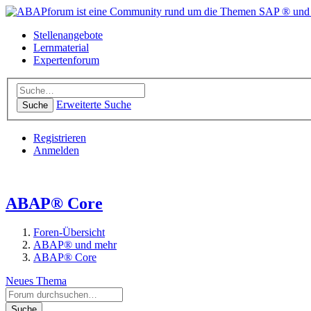
Stellenangebote
Lernmaterial
Expertenforum
Erweiterte Suche
Suche
Registrieren
Anmelden
ABAP® Core
Foren-Übersicht
ABAP® und mehr
ABAP® Core
Neues Thema
Suche