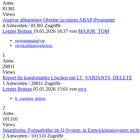
Antw.
81381
Views
Analyse abhängiger Objekte zu einem ABAP-Programm
4 Antworten / 81381 Zugriffe
Letzter Beitrag
19.01.2026 16:37
von
MAJOR_TOM
programmanalyse
objektabhängigkeiten
1
Antw.
20811
Views
Report für komfortables Löschen mit LT_VARIANTS_DELETE
1 Antworten / 20811 Zugriffe
Letzter Beitrag
05.01.2026 15:01
von
ewx
lt_variants_delete
2
Antw.
101310
Views
Smartforms: Formatfehler im Q-System, in Entwicklungssystem nicht
2 Antworten / 101310 Zugriffe