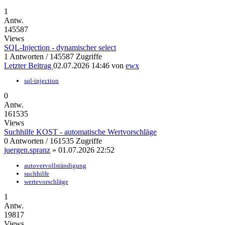
1
Antw.
145587
Views
SQL-Injection - dynamischer select
1 Antworten / 145587 Zugriffe
Letzter Beitrag
02.07.2026 14:46
von
ewx
sql-injection
0
Antw.
161535
Views
Suchhilfe KOST - automatische Wertvorschläge
0 Antworten / 161535 Zugriffe
juergen.spranz
»
01.07.2026 22:52
autovervollständigung
suchhilfe
wertevorschläge
1
Antw.
19817
Views