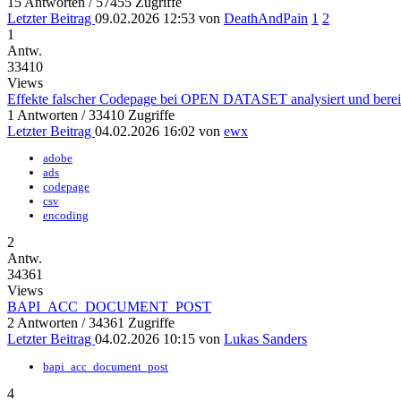
15 Antworten / 57455 Zugriffe
Letzter Beitrag
09.02.2026 12:53
von
DeathAndPain
1
2
1
Antw.
33410
Views
Effekte falscher Codepage bei OPEN DATASET analysiert und bereinig
1 Antworten / 33410 Zugriffe
Letzter Beitrag
04.02.2026 16:02
von
ewx
adobe
ads
codepage
csv
encoding
2
Antw.
34361
Views
BAPI_ACC_DOCUMENT_POST
2 Antworten / 34361 Zugriffe
Letzter Beitrag
04.02.2026 10:15
von
Lukas Sanders
bapi_acc_document_post
4