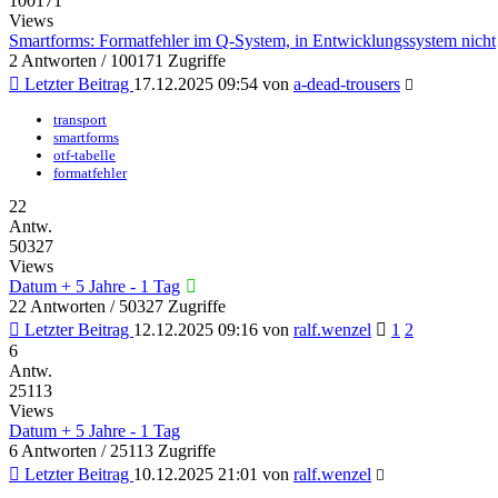
100171
Views
Smartforms: Formatfehler im Q-System, in Entwicklungssystem nicht
2 Antworten / 100171 Zugriffe
Letzter Beitrag
17.12.2025 09:54
von
a-dead-trousers
transport
smartforms
otf-tabelle
formatfehler
22
Antw.
50327
Views
Datum + 5 Jahre - 1 Tag
22 Antworten / 50327 Zugriffe
Letzter Beitrag
12.12.2025 09:16
von
ralf.wenzel
1
2
6
Antw.
25113
Views
Datum + 5 Jahre - 1 Tag
6 Antworten / 25113 Zugriffe
Letzter Beitrag
10.12.2025 21:01
von
ralf.wenzel