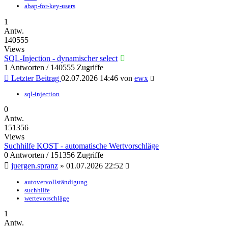
abap-for-key-users
1
Antw.
140555
Views
SQL-Injection - dynamischer select
1 Antworten / 140555 Zugriffe
Letzter Beitrag
02.07.2026 14:46
von
ewx
sql-injection
0
Antw.
151356
Views
Suchhilfe KOST - automatische Wertvorschläge
0 Antworten / 151356 Zugriffe
juergen.spranz
»
01.07.2026 22:52
autovervollständigung
suchhilfe
wertevorschläge
1
Antw.