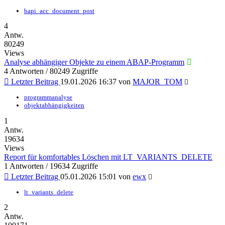
bapi_acc_document_post
4
Antw.
80249
Views
Analyse abhängiger Objekte zu einem ABAP-Programm
4 Antworten / 80249 Zugriffe
Letzter Beitrag
19.01.2026 16:37
von
MAJOR_TOM
programmanalyse
objektabhängigkeiten
1
Antw.
19634
Views
Report für komfortables Löschen mit LT_VARIANTS_DELETE
1 Antworten / 19634 Zugriffe
Letzter Beitrag
05.01.2026 15:01
von
ewx
lt_variants_delete
2
Antw.