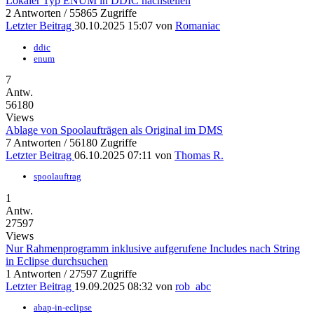
Lokaler Typ ENUM in DDIC nachstellen
2 Antworten / 55865 Zugriffe
Letzter Beitrag
30.10.2025 15:07
von
Romaniac
ddic
enum
7
Antw.
56180
Views
Ablage von Spoolaufträgen als Original im DMS
7 Antworten / 56180 Zugriffe
Letzter Beitrag
06.10.2025 07:11
von
Thomas R.
spoolauftrag
1
Antw.
27597
Views
Nur Rahmenprogramm inklusive aufgerufene Includes nach String
in Eclipse durchsuchen
1 Antworten / 27597 Zugriffe
Letzter Beitrag
19.09.2025 08:32
von
rob_abc
abap-in-eclipse