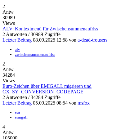
2
Antw.
30989
Views
ALV: Kontextmenü für Zwischensummenaufriss
2 Antworten / 30989 Zugriffe
Letzter Beitrag
08.09.2025 12:58
von
a-dead-trousers
alv
zwischensummenaufriss
2
Antw.
34284
Views
Euro-Zeichen über EMIGALL migrieren und
CX_SY_CONVERSION_CODEPAGE
2 Antworten / 34284 Zugriffe
Letzter Beitrag
05.09.2025 08:54
von
msfox
eur
emigall
4
Antw.
105000