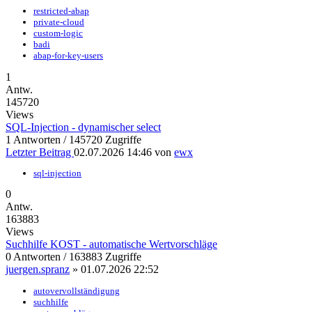
restricted-abap
private-cloud
custom-logic
badi
abap-for-key-users
1
Antw.
145720
Views
SQL-Injection - dynamischer select
1 Antworten / 145720 Zugriffe
Letzter Beitrag
02.07.2026 14:46
von
ewx
sql-injection
0
Antw.
163883
Views
Suchhilfe KOST - automatische Wertvorschläge
0 Antworten / 163883 Zugriffe
juergen.spranz
»
01.07.2026 22:52
autovervollständigung
suchhilfe