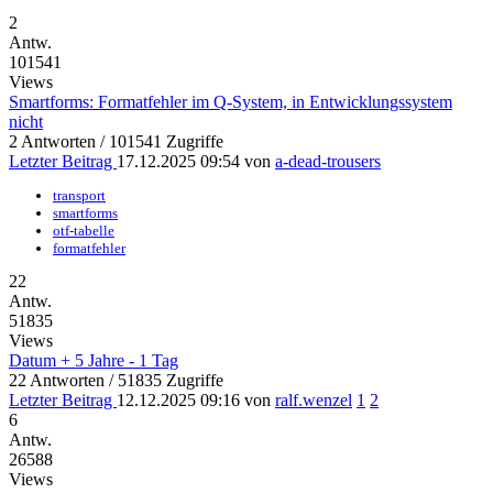
2
Antw.
101541
Views
Smartforms: Formatfehler im Q-System, in Entwicklungssystem
nicht
2 Antworten / 101541 Zugriffe
Letzter Beitrag
17.12.2025 09:54
von
a-dead-trousers
transport
smartforms
otf-tabelle
formatfehler
22
Antw.
51835
Views
Datum + 5 Jahre - 1 Tag
22 Antworten / 51835 Zugriffe
Letzter Beitrag
12.12.2025 09:16
von
ralf.wenzel
1
2
6
Antw.
26588
Views