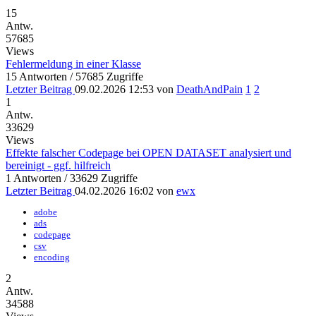
15
Antw.
57685
Views
Fehlermeldung in einer Klasse
15 Antworten / 57685 Zugriffe
Letzter Beitrag
09.02.2026 12:53
von
DeathAndPain
1
2
1
Antw.
33629
Views
Effekte falscher Codepage bei OPEN DATASET analysiert und
bereinigt - ggf. hilfreich
1 Antworten / 33629 Zugriffe
Letzter Beitrag
04.02.2026 16:02
von
ewx
adobe
ads
codepage
csv
encoding
2
Antw.
34588