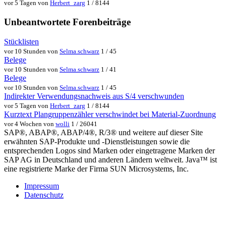
vor 5 Tagen von
Herbert_zarg
1 / 8144
Unbeantwortete Forenbeiträge
Stücklisten
vor 10 Stunden von
Selma.schwarz
1 / 45
Belege
vor 10 Stunden von
Selma.schwarz
1 / 41
Belege
vor 10 Stunden von
Selma.schwarz
1 / 45
Indirekter Verwendungsnachweis aus S/4 verschwunden
vor 5 Tagen von
Herbert_zarg
1 / 8144
Kurztext Plangruppenzähler verschwindet bei Material-Zuordnung
vor 4 Wochen von
wolli
1 / 26041
SAP®, ABAP®, ABAP/4®, R/3® und weitere auf dieser Site
erwähnten SAP-Produkte und -Dienstleistungen sowie die
entsprechenden Logos sind Marken oder eingetragene Marken der
SAP AG in Deutschland und anderen Ländern weltweit. Java™ ist
eine registrierte Marke der Firma SUN Microsystems, Inc.
Impressum
Datenschutz