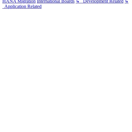
HANA Migration
International Boards
↳ Development Related
↳
Application Related