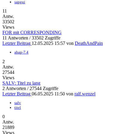
sapgui
11
Antw.
33502
Views
FOR mit CORRESPONDING
11 Antworten / 33502 Zugriffe
Letzter Beitrag
12.05.2025 15:57
von
DeathAndPain
abap-7.4
2
Antw.
27544
Views
SALV: Titel zu lang
2 Antworten / 27544 Zugriffe
Letzter Beitrag
06.05.2025 11:50
von
ralf.wenzel
salv
titel
0
Antw.
21889
Views