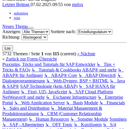
Letzter Beitrag
07.02.2025 09:55
von
msfox
substring
join
Neues Thema
Anzeigen:
Sortiere nach:
Richtung:
5732 Themen /
Seite
1
von
115
(current)
»
Nächste
«
Zurück zur Foren-Übersicht
Praxistips, Tricks und Tutorials für SAP Entwickler
↳ Tips +
Tricks & FAQs
↳ Tutorials & Cookbooks
ABAP® und mehr
↳
ABAP® für Anfänger
↳ ABAP® Core
↳ ABAP Objects®
↳
Dialogprogrammierung
↳ Web-Dynpro, BSP + BHTML
↳ Java
& SAP®
SAP Technologie (kein ABAP)
↳ SAP HANA für
Anfänger
↳ Fiori, UI5, JavaScript
↳ SAP Cloud Platform
NetWeaver® und mehr
↳ Exchange Infrastructure
↳ Enterprise
Portal
↳ Web Application Server
↳ Basis
Module
↳ Financials
↳ Sales and Distribution
↳ Material Management &
Produktionsplanung
↳ CRM (Customer Relationship
Management)
↳ Human Resources
↳ Sonstige Module
Sonstiges
↳ SAP - Allgemeines
↳ OFF Topic
↳ Kurzfragen
↳ S/4