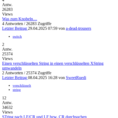
Antw.
26283
Views
Was zum Knobeln....
4 Antworten / 26283 Zugriffe
Letzter Beitrag
29.04.2025 07:59
von
a-dead-trousers
switch
2
Antw.
25374
Views
Einen verschlüsselten String in einen verschlüsselten XString
umwandeln
2 Antworten / 25374 Zugriffe
Letzter Beitrag
08.04.2025 16:28
von
SweetRuedi
verschlüsselt
string
12
Antw.
34632
Views
STring nach LF/CR und LF bzw. CR durchsuchen