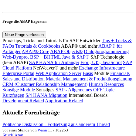
Frage die ABAP Experten
Neue Frage verfassen
Praxistips, Tricks und Tutorials für SAP Entwickler
Tips + Tricks &
FAQs
Tutorials & Cookbooks
ABAP® und mehr
ABAP® für
Anfänger
ABAP® Core
ABAP Objects®
Dialogprogrammierung
Web-Dynpro, BSP + BHTML
Java & SAP®
SAP Technologie
(kein ABAP)
SAP HANA für Anfänger
Fiori, UI5, JavaScript
SAP
Cloud Platform
NetWeaver® und mehr
Exchange Infrastructure
Enterprise Portal
Web Application Server
Basis
Module
Financials
Sales and Distribution
Material Management & Produktionsplanung
CRM (Customer Relationship Management)
Human Resources
Sonstige Module
Sonstiges
SAP - Allgemeines
OFF Topic
Kurzfragen
S/4 HANA Migration
International Boards
Development Related
Application Related
Aktuelle Forenbeiträge
Politische Diskussion - Fortsetzung aus anderem Thread
vor einer Stunde von
Wann
11 / 162253
Stücklisten