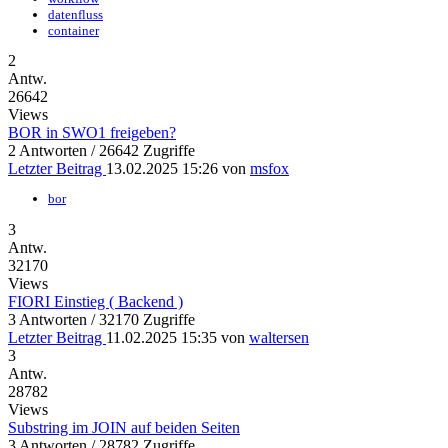
datenfluss
container
2
Antw.
26642
Views
BOR in SWO1 freigeben?
2 Antworten / 26642 Zugriffe
Letzter Beitrag
13.02.2025 15:26
von
msfox
bor
3
Antw.
32170
Views
FIORI Einstieg ( Backend )
3 Antworten / 32170 Zugriffe
Letzter Beitrag
11.02.2025 15:35
von
waltersen
3
Antw.
28782
Views
Substring im JOIN auf beiden Seiten
3 Antworten / 28782 Zugriffe