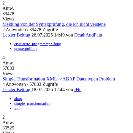
2
Antw.
39478
Views
Meldung von der Syntaxprüfung, die ich nicht verstehe
2 Antworten / 39478 Zugriffe
Letzter Beitrag
26.07.2025 14:49
von
DeathAndPain
erweiterte_programmprüfung
syntaxprüfung
4
Antw.
57833
Views
Simple Transformation XML=>ABAP Datentypen Problem
4 Antworten / 57833 Zugriffe
Letzter Beitrag
18.07.2025 12:44
von
IHe
abap
simple_transformation
xml
2
Antw.
39529