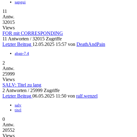
sapgui
11
Antw.
32015
Views
FOR mit CORRESPONDING
11 Antworten / 32015 Zugriffe
Letzter Beitrag
12.05.2025 15:57
von
DeathAndPain
abap-7.4
2
Antw.
25999
Views
SALV: Titel zu lang
2 Antworten / 25999 Zugriffe
Letzter Beitrag
06.05.2025 11:50
von
ralf.wenzel
salv
titel
0
Antw.
20552
Views