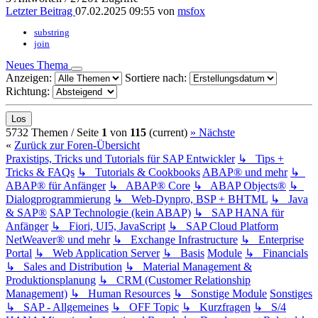
Letzter Beitrag
07.02.2025 09:55
von
msfox
substring
join
Neues Thema
Anzeigen:
Sortiere nach:
Richtung:
5732 Themen /
Seite
1
von
115
(current)
»
Nächste
«
Zurück zur Foren-Übersicht
Praxistips, Tricks und Tutorials für SAP Entwickler
↳ Tips +
Tricks & FAQs
↳ Tutorials & Cookbooks
ABAP® und mehr
↳
ABAP® für Anfänger
↳ ABAP® Core
↳ ABAP Objects®
↳
Dialogprogrammierung
↳ Web-Dynpro, BSP + BHTML
↳ Java
& SAP®
SAP Technologie (kein ABAP)
↳ SAP HANA für
Anfänger
↳ Fiori, UI5, JavaScript
↳ SAP Cloud Platform
NetWeaver® und mehr
↳ Exchange Infrastructure
↳ Enterprise
Portal
↳ Web Application Server
↳ Basis
Module
↳ Financials
↳ Sales and Distribution
↳ Material Management &
Produktionsplanung
↳ CRM (Customer Relationship
Management)
↳ Human Resources
↳ Sonstige Module
Sonstiges
↳ SAP - Allgemeines
↳ OFF Topic
↳ Kurzfragen
↳ S/4