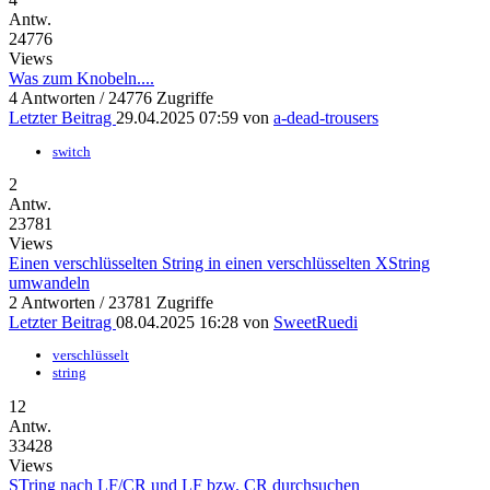
Antw.
24776
Views
Was zum Knobeln....
4 Antworten / 24776 Zugriffe
Letzter Beitrag
29.04.2025 07:59
von
a-dead-trousers
switch
2
Antw.
23781
Views
Einen verschlüsselten String in einen verschlüsselten XString
umwandeln
2 Antworten / 23781 Zugriffe
Letzter Beitrag
08.04.2025 16:28
von
SweetRuedi
verschlüsselt
string
12
Antw.
33428
Views
STring nach LF/CR und LF bzw. CR durchsuchen