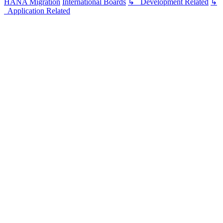
HANA Migration
International Boards
↳ Development Related
↳
Application Related