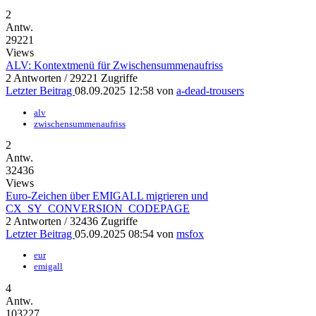
2
Antw.
29221
Views
ALV: Kontextmenü für Zwischensummenaufriss
2 Antworten / 29221 Zugriffe
Letzter Beitrag
08.09.2025 12:58
von
a-dead-trousers
alv
zwischensummenaufriss
2
Antw.
32436
Views
Euro-Zeichen über EMIGALL migrieren und
CX_SY_CONVERSION_CODEPAGE
2 Antworten / 32436 Zugriffe
Letzter Beitrag
05.09.2025 08:54
von
msfox
eur
emigall
4
Antw.
103227