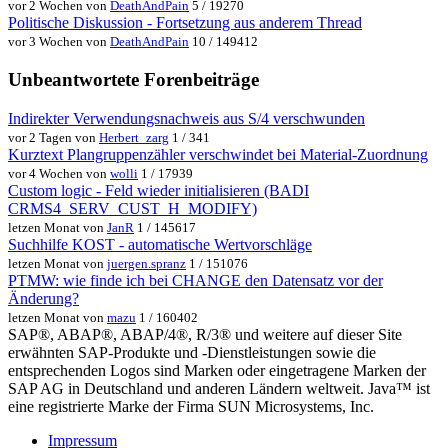
vor 2 Wochen von
DeathAndPain
5 / 19270
Politische Diskussion - Fortsetzung aus anderem Thread
vor 3 Wochen von
DeathAndPain
10 / 149412
Unbeantwortete Forenbeiträge
Indirekter Verwendungsnachweis aus S/4 verschwunden
vor 2 Tagen von
Herbert_zarg
1 / 341
Kurztext Plangruppenzähler verschwindet bei Material-Zuordnung
vor 4 Wochen von
wolli
1 / 17939
Custom logic - Feld wieder initialisieren (BADI
CRMS4_SERV_CUST_H_MODIFY)
letzen Monat von
JanR
1 / 145617
Suchhilfe KOST - automatische Wertvorschläge
letzen Monat von
juergen.spranz
1 / 151076
PTMW: wie finde ich bei CHANGE den Datensatz vor der
Änderung?
letzen Monat von
mazu
1 / 160402
SAP®, ABAP®, ABAP/4®, R/3® und weitere auf dieser Site
erwähnten SAP-Produkte und -Dienstleistungen sowie die
entsprechenden Logos sind Marken oder eingetragene Marken der
SAP AG in Deutschland und anderen Ländern weltweit. Java™ ist
eine registrierte Marke der Firma SUN Microsystems, Inc.
Impressum