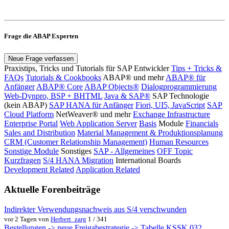
Frage die ABAP Experten
Neue Frage verfassen
Praxistips, Tricks und Tutorials für SAP Entwickler
Tips + Tricks &
FAQs
Tutorials & Cookbooks
ABAP® und mehr
ABAP® für
Anfänger
ABAP® Core
ABAP Objects®
Dialogprogrammierung
Web-Dynpro, BSP + BHTML
Java & SAP®
SAP Technologie
(kein ABAP)
SAP HANA für Anfänger
Fiori, UI5, JavaScript
SAP
Cloud Platform
NetWeaver® und mehr
Exchange Infrastructure
Enterprise Portal
Web Application Server
Basis
Module
Financials
Sales and Distribution
Material Management & Produktionsplanung
CRM (Customer Relationship Management)
Human Resources
Sonstige Module
Sonstiges
SAP - Allgemeines
OFF Topic
Kurzfragen
S/4 HANA Migration
International Boards
Development Related
Application Related
Aktuelle Forenbeiträge
Indirekter Verwendungsnachweis aus S/4 verschwunden
vor 2 Tagen von
Herbert_zarg
1 / 341
Bestellungen -> neue Freigabestrategie -> Tabelle KSSK 032