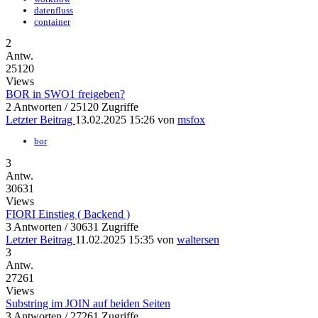
datenfluss
container
2
Antw.
25120
Views
BOR in SWO1 freigeben?
2 Antworten / 25120 Zugriffe
Letzter Beitrag
13.02.2025 15:26
von
msfox
bor
3
Antw.
30631
Views
FIORI Einstieg ( Backend )
3 Antworten / 30631 Zugriffe
Letzter Beitrag
11.02.2025 15:35
von
waltersen
3
Antw.
27261
Views
Substring im JOIN auf beiden Seiten
3 Antworten / 27261 Zugriffe