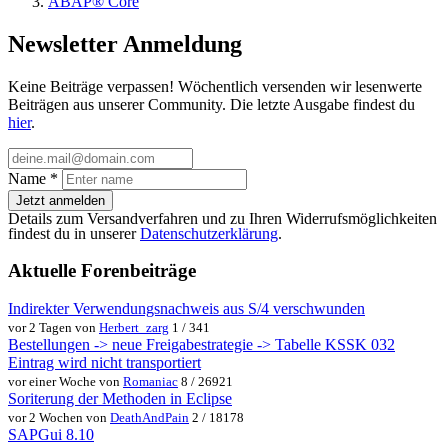
ABAP® Core
Newsletter Anmeldung
Keine Beiträge verpassen! Wöchentlich versenden wir lesenwerte
Beiträgen aus unserer Community. Die letzte Ausgabe findest du
hier
.
Name
*
Jetzt anmelden
Details zum Versandverfahren und zu Ihren Widerrufsmöglichkeiten
findest du in unserer
Datenschutzerklärung
.
Aktuelle Forenbeiträge
Indirekter Verwendungsnachweis aus S/4 verschwunden
vor 2 Tagen von
Herbert_zarg
1 / 341
Bestellungen -> neue Freigabestrategie -> Tabelle KSSK 032
Eintrag wird nicht transportiert
vor einer Woche von
Romaniac
8 / 26921
Soriterung der Methoden in Eclipse
vor 2 Wochen von
DeathAndPain
2 / 18178
SAPGui 8.10