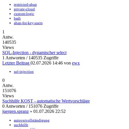
restricted-abap
private-cloud
custom-logic
badi
abap-for-key-users
1
Antw.
140535
Views
SQL-Injection - dynamischer select
1 Antworten / 140535 Zugriffe
Letzter Beitrag
02.07.2026 14:46
von
ewx
sql-injection
0
Antw.
151076
Views
Suchhilfe KOST - automatische Wertvorschläge
0 Antworten / 151076 Zugriffe
juergen.spranz
»
01.07.2026 22:52
autovervollständigung
suchhilfe