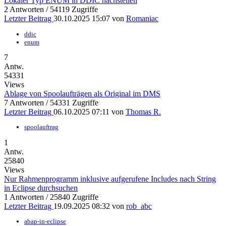
Lokaler Typ ENUM in DDIC nachstellen
2 Antworten / 54119 Zugriffe
Letzter Beitrag
30.10.2025 15:07
von
Romaniac
ddic
enum
7
Antw.
54331
Views
Ablage von Spoolaufträgen als Original im DMS
7 Antworten / 54331 Zugriffe
Letzter Beitrag
06.10.2025 07:11
von
Thomas R.
spoolauftrag
1
Antw.
25840
Views
Nur Rahmenprogramm inklusive aufgerufene Includes nach String
in Eclipse durchsuchen
1 Antworten / 25840 Zugriffe
Letzter Beitrag
19.09.2025 08:32
von
rob_abc
abap-in-eclipse