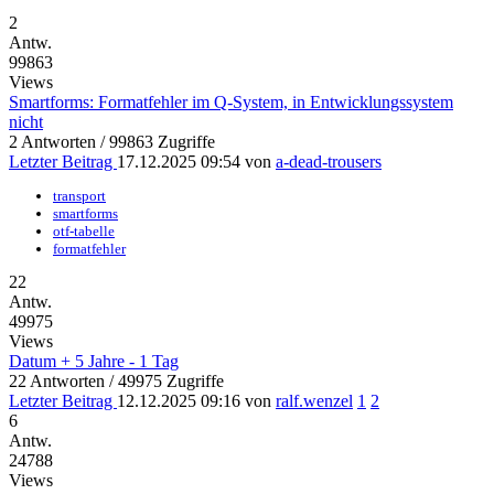
2
Antw.
99863
Views
Smartforms: Formatfehler im Q-System, in Entwicklungssystem
nicht
2 Antworten / 99863 Zugriffe
Letzter Beitrag
17.12.2025 09:54
von
a-dead-trousers
transport
smartforms
otf-tabelle
formatfehler
22
Antw.
49975
Views
Datum + 5 Jahre - 1 Tag
22 Antworten / 49975 Zugriffe
Letzter Beitrag
12.12.2025 09:16
von
ralf.wenzel
1
2
6
Antw.
24788
Views