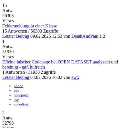
15
Antw.
56303
Views
Fehlermeldung in einer Klasse
15 Antworten / 56303 Zugriffe
Letzter Beitrag
09.02.2026 12:53
von
DeathAndPain
1
2
1
Antw.
31930
Views
Effekte falscher Codepage bei OPEN DATASET analysiert und
bereinigt - ggf. hilfreich
1 Antworten / 31930 Zugriffe
Letzter Beitrag
04.02.2026 16:02
von
ewx
adobe
ads
codepage
csv
encoding
2
Antw.
32798