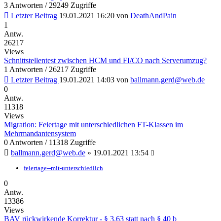
3 Antworten / 29249 Zugriffe
Letzter Beitrag
19.01.2021 16:20
von
DeathAndPain
1
Antw.
26217
Views
Schnittstellentest zwischen HCM und FI/CO nach Serverumzug?
1 Antworten / 26217 Zugriffe
Letzter Beitrag
19.01.2021 14:03
von
ballmann.gerd@web.de
0
Antw.
11318
Views
Migration: Feiertage mit unterschiedlichen FT-Klassen im
Mehrmandantensystem
0 Antworten / 11318 Zugriffe
ballmann.gerd@web.de
»
19.01.2021 13:54
feiertage--mit-unterschiedlich
0
Antw.
13386
Views
BAV rückwirkende Korrektur - § 3.63 statt nach § 40 b