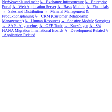
NetWeaver® und mehr
↳ Exchange Infrastructure
↳ Enterprise
Portal
↳ Web Application Server
↳ Basis
Module
↳ Financials
↳ Sales and Distribution
↳ Material Management &
Produktionsplanung
↳ CRM (Customer Relationship
Management)
↳ Human Resources
↳ Sonstige Module
Sonstiges
↳ SAP - Allgemeines
↳ OFF Topic
↳ Kurzfragen
↳ S/4
HANA Migration
International Boards
↳ Development Related
↳
Application Related