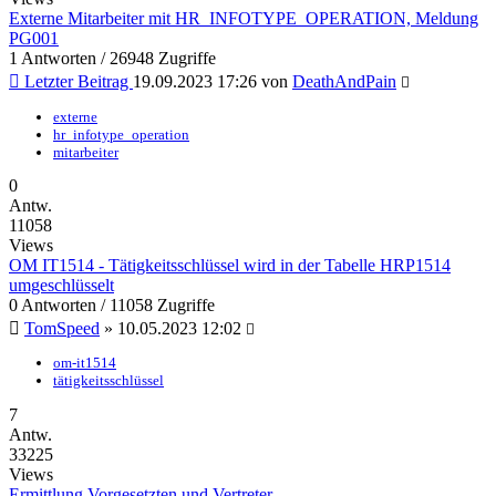
Externe Mitarbeiter mit HR_INFOTYPE_OPERATION, Meldung
PG001
1 Antworten / 26948 Zugriffe
Letzter Beitrag
19.09.2023 17:26
von
DeathAndPain
externe
hr_infotype_operation
mitarbeiter
0
Antw.
11058
Views
OM IT1514 - Tätigkeitsschlüssel wird in der Tabelle HRP1514
umgeschlüsselt
0 Antworten / 11058 Zugriffe
TomSpeed
»
10.05.2023 12:02
om-it1514
tätigkeitsschlüssel
7
Antw.
33225
Views
Ermittlung Vorgesetzten und Vertreter