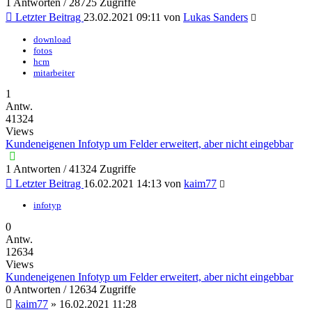
1 Antworten / 28725 Zugriffe
Letzter Beitrag
23.02.2021 09:11
von
Lukas Sanders
download
fotos
hcm
mitarbeiter
1
Antw.
41324
Views
Kundeneigenen Infotyp um Felder erweitert, aber nicht eingebbar
1 Antworten / 41324 Zugriffe
Letzter Beitrag
16.02.2021 14:13
von
kaim77
infotyp
0
Antw.
12634
Views
Kundeneigenen Infotyp um Felder erweitert, aber nicht eingebbar
0 Antworten / 12634 Zugriffe
kaim77
»
16.02.2021 11:28