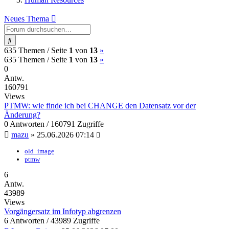
Neues Thema
Suche
(current)
Nächste
635 Themen /
Seite
1
von
13
»
(current)
Nächste
635 Themen /
Seite
1
von
13
»
0
Antw.
160791
Views
PTMW: wie finde ich bei CHANGE den Datensatz vor der
Änderung?
0 Antworten / 160791 Zugriffe
mazu
»
25.06.2026 07:14
old_image
ptmw
6
Antw.
43989
Views
Vorgängersatz im Infotyp abgrenzen
6 Antworten / 43989 Zugriffe