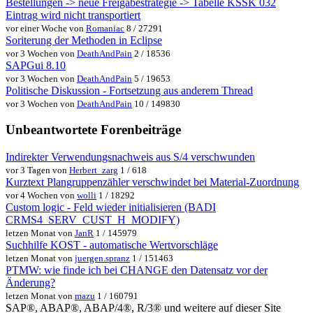
Bestellungen -> neue Freigabestrategie -> Tabelle KSSK 032
Eintrag wird nicht transportiert
vor einer Woche von
Romaniac
8 / 27291
Soriterung der Methoden in Eclipse
vor 3 Wochen von
DeathAndPain
2 / 18536
SAPGui 8.10
vor 3 Wochen von
DeathAndPain
5 / 19653
Politische Diskussion - Fortsetzung aus anderem Thread
vor 3 Wochen von
DeathAndPain
10 / 149830
Unbeantwortete Forenbeiträge
Indirekter Verwendungsnachweis aus S/4 verschwunden
vor 3 Tagen von
Herbert_zarg
1 / 618
Kurztext Plangruppenzähler verschwindet bei Material-Zuordnung
vor 4 Wochen von
wolli
1 / 18292
Custom logic - Feld wieder initialisieren (BADI
CRMS4_SERV_CUST_H_MODIFY)
letzen Monat von
JanR
1 / 145979
Suchhilfe KOST - automatische Wertvorschläge
letzen Monat von
juergen.spranz
1 / 151463
PTMW: wie finde ich bei CHANGE den Datensatz vor der
Änderung?
letzen Monat von
mazu
1 / 160791
SAP®, ABAP®, ABAP/4®, R/3® und weitere auf dieser Site