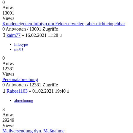
0
Antw.
13001
Views
Kundeneigenen Infotyp um Felder erweitert, aber nicht eingebbar
0 Antworten / 13001 Zugriffe
kaim77
»
16.02.2021 11:28
infotype
pm01
0
Antw.
12381
Views
Personalabrechung
0 Antworten / 12381 Zugriffe
Rabea1103
»
01.02.2021 19:40
abrechnung
3
Antw.
29249
Views
Mailversendung dyn. Maßnahme