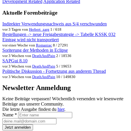
Development Related
Application Related
Aktuelle Forenbeiträge
Indirekter Verwendungsnachweis aus S/4 verschwunden
vor 3 Tagen von
Herbert_zarg
1 / 618
Bestellungen -> neue Freigabestrategie -> Tabelle KSSK 032
Eintrag wird nicht transportiert
vor einer Woche von
Romaniac
8 / 27291
Soriterung der Methoden in Eclipse
vor 3 Wochen von
DeathAndPain
2 / 18536
SAPGui 8.10
vor 3 Wochen von
DeathAndPain
5 / 19653
Politische Diskussion - Fortsetzung aus anderem Thread
vor 3 Wochen von
DeathAndPain
10 / 149830
Newsletter Anmeldung
Keine Beiträge verpassen! Wöchentlich versenden wir lesenwerte
Beiträge aus unserer Community.
Die letzte Ausgabe findest du
hier
.
Name
*
Jetzt anmelden