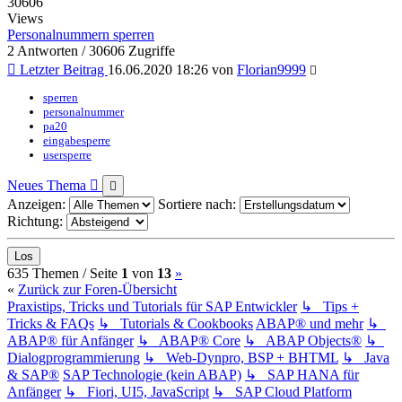
30606
Views
Personalnummern sperren
2 Antworten / 30606 Zugriffe
Letzter Beitrag
16.06.2020 18:26
von
Florian9999
sperren
personalnummer
pa20
eingabesperre
usersperre
Neues Thema
Anzeigen:
Sortiere nach:
Richtung:
(current)
Nächste
635 Themen /
Seite
1
von
13
»
«
Zurück zur Foren-Übersicht
Praxistips, Tricks und Tutorials für SAP Entwickler
↳ Tips +
Tricks & FAQs
↳ Tutorials & Cookbooks
ABAP® und mehr
↳
ABAP® für Anfänger
↳ ABAP® Core
↳ ABAP Objects®
↳
Dialogprogrammierung
↳ Web-Dynpro, BSP + BHTML
↳ Java
& SAP®
SAP Technologie (kein ABAP)
↳ SAP HANA für
Anfänger
↳ Fiori, UI5, JavaScript
↳ SAP Cloud Platform