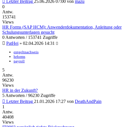
Letzter Beitrag
25.06.2026 07:00
von
mazu
0
Antw.
153741
Views
HR Forms (SAP HCM): Anwenderdokumentation, Anleitung oder
Schulungsunterlagen gesucht
0 Antworten / 153741 Zugriffe
PatHei
»
02.04.2026 14:31
entgeltnachweis
hrforms
payroll
5
Antw.
96230
Views
HR in der Zukunft?
5 Antworten / 96230 Zugriffe
Letzter Beitrag
21.01.2026 17:27
von
DeathAndPain
1
Antw.
40408
Views