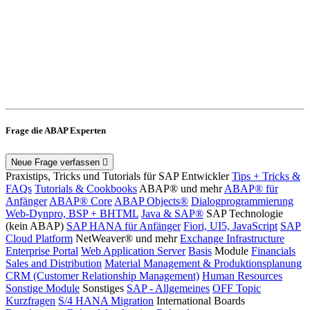
Frage die ABAP Experten
Neue Frage verfassen
Praxistips, Tricks und Tutorials für SAP Entwickler
Tips + Tricks &
FAQs
Tutorials & Cookbooks
ABAP® und mehr
ABAP® für
Anfänger
ABAP® Core
ABAP Objects®
Dialogprogrammierung
Web-Dynpro, BSP + BHTML
Java & SAP®
SAP Technologie
(kein ABAP)
SAP HANA für Anfänger
Fiori, UI5, JavaScript
SAP
Cloud Platform
NetWeaver® und mehr
Exchange Infrastructure
Enterprise Portal
Web Application Server
Basis
Module
Financials
Sales and Distribution
Material Management & Produktionsplanung
CRM (Customer Relationship Management)
Human Resources
Sonstige Module
Sonstiges
SAP - Allgemeines
OFF Topic
Kurzfragen
S/4 HANA Migration
International Boards