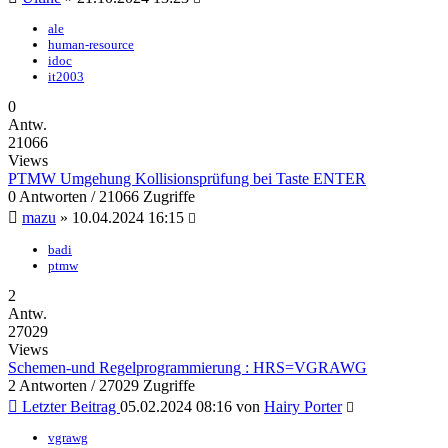
ale
human-resource
idoc
it2003
0
Antw.
21066
Views
PTMW Umgehung Kollisionsprüfung bei Taste ENTER
0 Antworten / 21066 Zugriffe
mazu
»
10.04.2024 16:15
badi
ptmw
2
Antw.
27029
Views
Schemen-und Regelprogrammierung : HRS=VGRAWG
2 Antworten / 27029 Zugriffe
Letzter Beitrag
05.02.2024 08:16
von
Hairy Porter
vgrawg