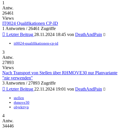
1
Antw.
26461
Views
IT0024 Qualifikationen CP-ID
1 Antworten / 26461 Zugriffe
Letzter Beitrag
28.11.2024 18:45
von
DeathAndPain
it0024-qualifikationen-cp-id
3
Antw.
27893
Views
Nach Transport von Stellen über RHMOVE30 nur Planvariante
"nie verwenden"
3 Antworten / 27893 Zugriffe
Letzter Beitrag
22.11.2024 19:01
von
DeathAndPain
stellen
rhmove30
objekttyp
4
Antw.
34446