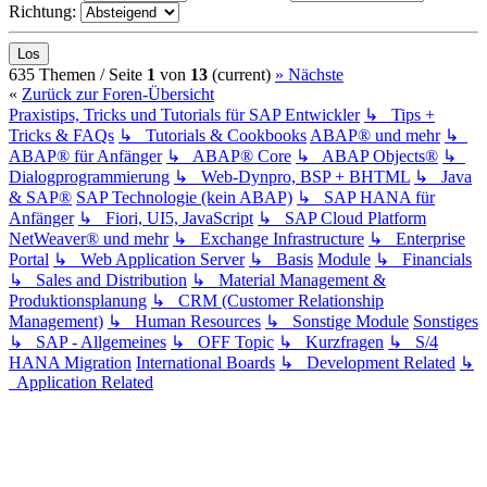
Richtung:
635 Themen /
Seite
1
von
13
(current)
»
Nächste
«
Zurück zur Foren-Übersicht
Praxistips, Tricks und Tutorials für SAP Entwickler
↳ Tips +
Tricks & FAQs
↳ Tutorials & Cookbooks
ABAP® und mehr
↳
ABAP® für Anfänger
↳ ABAP® Core
↳ ABAP Objects®
↳
Dialogprogrammierung
↳ Web-Dynpro, BSP + BHTML
↳ Java
& SAP®
SAP Technologie (kein ABAP)
↳ SAP HANA für
Anfänger
↳ Fiori, UI5, JavaScript
↳ SAP Cloud Platform
NetWeaver® und mehr
↳ Exchange Infrastructure
↳ Enterprise
Portal
↳ Web Application Server
↳ Basis
Module
↳ Financials
↳ Sales and Distribution
↳ Material Management &
Produktionsplanung
↳ CRM (Customer Relationship
Management)
↳ Human Resources
↳ Sonstige Module
Sonstiges
↳ SAP - Allgemeines
↳ OFF Topic
↳ Kurzfragen
↳ S/4
HANA Migration
International Boards
↳ Development Related
↳
Application Related