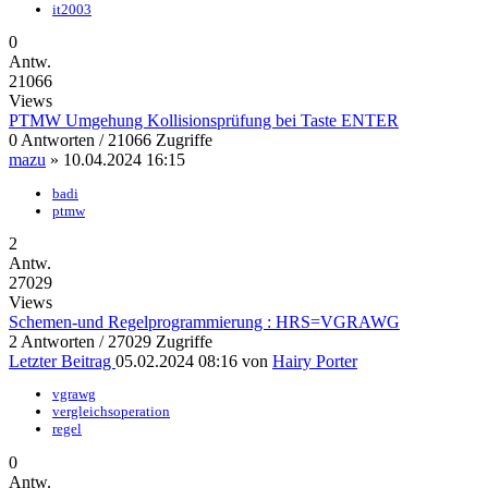
it2003
0
Antw.
21066
Views
PTMW Umgehung Kollisionsprüfung bei Taste ENTER
0 Antworten / 21066 Zugriffe
mazu
»
10.04.2024 16:15
badi
ptmw
2
Antw.
27029
Views
Schemen-und Regelprogrammierung : HRS=VGRAWG
2 Antworten / 27029 Zugriffe
Letzter Beitrag
05.02.2024 08:16
von
Hairy Porter
vgrawg
vergleichsoperation
regel
0
Antw.