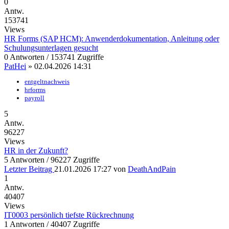
0
Antw.
153741
Views
HR Forms (SAP HCM): Anwenderdokumentation, Anleitung oder
Schulungsunterlagen gesucht
0 Antworten / 153741 Zugriffe
PatHei
»
02.04.2026 14:31
entgeltnachweis
hrforms
payroll
5
Antw.
96227
Views
HR in der Zukunft?
5 Antworten / 96227 Zugriffe
Letzter Beitrag
21.01.2026 17:27
von
DeathAndPain
1
Antw.
40407
Views
IT0003 persönlich tiefste Rückrechnung
1 Antworten / 40407 Zugriffe