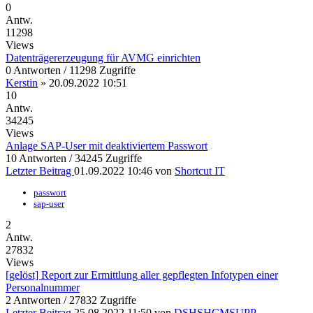
0
Antw.
11298
Views
Datenträgererzeugung für AVMG einrichten
0 Antworten / 11298 Zugriffe
Kerstin
»
20.09.2022 10:51
10
Antw.
34245
Views
Anlage SAP-User mit deaktiviertem Passwort
10 Antworten / 34245 Zugriffe
Letzter Beitrag
01.09.2022 10:46
von
Shortcut IT
passwort
sap-user
2
Antw.
27832
Views
[gelöst] Report zur Ermittlung aller gepflegten Infotypen einer
Personalnummer
2 Antworten / 27832 Zugriffe
Letzter Beitrag
25.08.2022 11:50
von
DSHSHCMSUPP