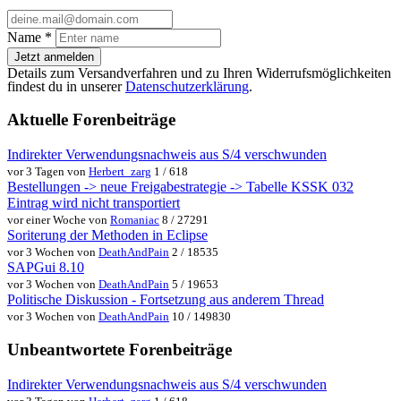
Name
*
Jetzt anmelden
Details zum Versandverfahren und zu Ihren Widerrufsmöglichkeiten
findest du in unserer
Datenschutzerklärung
.
Aktuelle Forenbeiträge
Indirekter Verwendungsnachweis aus S/4 verschwunden
vor 3 Tagen von
Herbert_zarg
1 / 618
Bestellungen -> neue Freigabestrategie -> Tabelle KSSK 032
Eintrag wird nicht transportiert
vor einer Woche von
Romaniac
8 / 27291
Soriterung der Methoden in Eclipse
vor 3 Wochen von
DeathAndPain
2 / 18535
SAPGui 8.10
vor 3 Wochen von
DeathAndPain
5 / 19653
Politische Diskussion - Fortsetzung aus anderem Thread
vor 3 Wochen von
DeathAndPain
10 / 149830
Unbeantwortete Forenbeiträge
Indirekter Verwendungsnachweis aus S/4 verschwunden