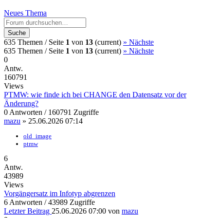
Neues Thema
Suche
635 Themen /
Seite
1
von
13
(current)
»
Nächste
635 Themen /
Seite
1
von
13
(current)
»
Nächste
0
Antw.
160791
Views
PTMW: wie finde ich bei CHANGE den Datensatz vor der
Änderung?
0 Antworten / 160791 Zugriffe
mazu
»
25.06.2026 07:14
old_image
ptmw
6
Antw.
43989
Views
Vorgängersatz im Infotyp abgrenzen
6 Antworten / 43989 Zugriffe
Letzter Beitrag
25.06.2026 07:00
von
mazu