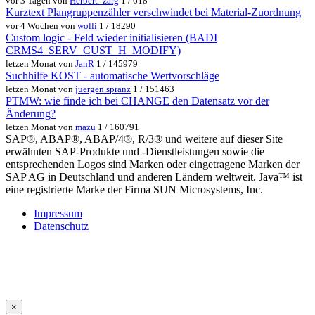
vor 3 Tagen von
Herbert_zarg
1 / 618
Kurztext Plangruppenzähler verschwindet bei Material-Zuordnung
vor 4 Wochen von
wolli
1 / 18290
Custom logic - Feld wieder initialisieren (BADI
CRMS4_SERV_CUST_H_MODIFY)
letzen Monat von
JanR
1 / 145979
Suchhilfe KOST - automatische Wertvorschläge
letzen Monat von
juergen.spranz
1 / 151463
PTMW: wie finde ich bei CHANGE den Datensatz vor der
Änderung?
letzen Monat von
mazu
1 / 160791
SAP®, ABAP®, ABAP/4®, R/3® und weitere auf dieser Site
erwähnten SAP-Produkte und -Dienstleistungen sowie die
entsprechenden Logos sind Marken oder eingetragene Marken der
SAP AG in Deutschland und anderen Ländern weltweit. Java™ ist
eine registrierte Marke der Firma SUN Microsystems, Inc.
Impressum
Datenschutz
×