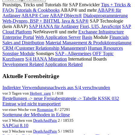
Praxistips, Tricks und Tutorials für SAP Entwickler
Tips + Tricks &
FAQs
Tutorials & Cookbooks
ABAP® und mehr
ABAP® für
Anfänger
ABAP® Core
ABAP Objects®
Dialogprogrammierung
Web-Dynpro, BSP + BHTML
Java & SAP®
SAP Technologie
(kein ABAP)
SAP HANA für Anfänger
Fiori, UI5, JavaScript
SAP
Cloud Platform
NetWeaver® und mehr
Exchange Infrastructure
Enterprise Portal
Web Application Server
Basis
Module
Financials
Sales and Distribution
Material Management & Produktionsplanung
CRM (Customer Relationship Management)
Human Resources
Sonstige Module
Sonstiges
SAP - Allgemeines
OFF Topic
Kurzfragen
S/4 HANA Migration
International Boards
Development Related
Application Related
Aktuelle Forenbeiträge
Indirekter Verwendungsnachweis aus S/4 verschwunden
vor 3 Tagen von
Herbert_zarg
1 / 618
Bestellungen -> neue Freigabestrategie -> Tabelle KSSK 032
Eintrag wird nicht transportiert
vor einer Woche von
Romaniac
8 / 27291
Soriterung der Methoden in Eclipse
vor 3 Wochen von
DeathAndPain
2 / 18535
SAPGui 8.10
vor 3 Wochen von
DeathAndPain
5 / 19653