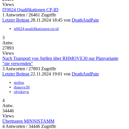
Views
IT0024 Qualifikationen CP-ID
1 Antworten / 26461 Zugriffe
Letzter Beitrag
28.11.2024 18:45
von
DeathAndPain
it0024-qualifikationen-cp-id
3
Antw.
27893
Views
Nach Transport von Stellen über RHMOVE30 nur Planvariante
"nie verwenden"
3 Antworten / 27893 Zugriffe
Letzter Beitrag
22.11.2024 19:01
von
DeathAndPain
stellen
rhmove30
objekttyp
4
Antw.
34446
Views
Übertragen MINNISTAMM
4 Antworten / 34446 Zugriffe