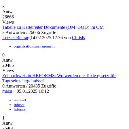
3
Antw.
26666
Views
Tabelle zu Karteireiter Dokumente (OM_GOD) im OM
3 Antworten / 26666 Zugriffe
Letzter Beitrag
14.02.2025 17:36
von
ChrisB
organisationsmanagement
0
Antw.
20485
Views
Zeitnachweis in HRFORMS: Wo werden die Texte gesetzt für
Tageseinzelergebnisse?
0 Antworten / 20485 Zugriffe
mazu
»
05.01.2025 10:12
metanet
infoset
hrforms
1
Antw.
26461