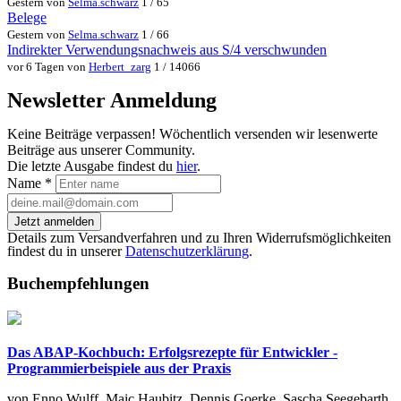
Gestern von
Selma.schwarz
1 / 65
Belege
Gestern von
Selma.schwarz
1 / 66
Indirekter Verwendungsnachweis aus S/4 verschwunden
vor 6 Tagen von
Herbert_zarg
1 / 14066
Newsletter Anmeldung
Keine Beiträge verpassen! Wöchentlich versenden wir lesenwerte
Beiträge aus unserer Community.
Die letzte Ausgabe findest du
hier
.
Name
*
Jetzt anmelden
Details zum Versandverfahren und zu Ihren Widerrufsmöglichkeiten
findest du in unserer
Datenschutzerklärung
.
Buchempfehlungen
Das ABAP-Kochbuch: Erfolgsrezepte für Entwickler -
Programmierbeispiele aus der Praxis
von Enno Wulff, Maic Haubitz, Dennis Goerke, Sascha Seegebarth,