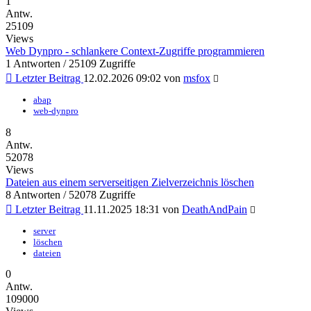
1
Antw.
25109
Views
Web Dynpro - schlankere Context-Zugriffe programmieren
1 Antworten / 25109 Zugriffe
Letzter Beitrag
12.02.2026 09:02
von
msfox
abap
web-dynpro
8
Antw.
52078
Views
Dateien aus einem serverseitigen Zielverzeichnis löschen
8 Antworten / 52078 Zugriffe
Letzter Beitrag
11.11.2025 18:31
von
DeathAndPain
server
löschen
dateien
0
Antw.
109000