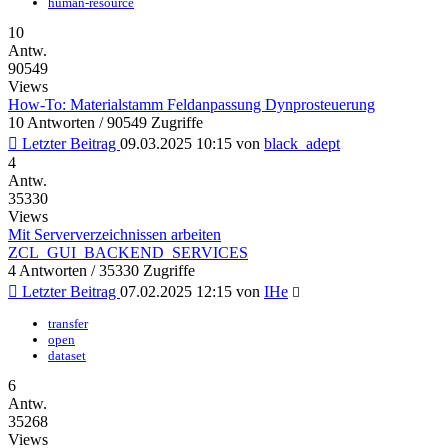
human-resource
10
Antw.
90549
Views
How-To: Materialstamm Feldanpassung Dynprosteuerung
10 Antworten / 90549 Zugriffe
Letzter Beitrag
09.03.2025 10:15
von
black_adept
4
Antw.
35330
Views
Mit Serververzeichnissen arbeiten
ZCL_GUI_BACKEND_SERVICES
4 Antworten / 35330 Zugriffe
Letzter Beitrag
07.02.2025 12:15
von
IHe
transfer
open
dataset
6
Antw.
35268
Views