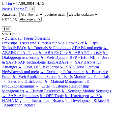
Tim
»
17.09.2004 14:15
Neues Thema
Anzeigen:
Sortiere nach:
Richtung:
Seite
1
von
1
«
Zurück zur Foren-Übersicht
Praxistips, Tricks und Tutorials für SAP Entwickler
↳ Tips +
Tricks & FAQs
↳ Tutorials & Cookbooks
ABAP® und mehr
↳
ABAP® für Anfänger
↳ ABAP® Core
↳ ABAP Objects®
↳
Dialogprogrammierung
↳ Web-Dynpro, BSP + BHTML
↳ Java
& SAP®
SAP Technologie (kein ABAP)
↳ SAP HANA für
Anfänger
↳ Fiori, UI5, JavaScript
↳ SAP Cloud Platform
NetWeaver® und mehr
↳ Exchange Infrastructure
↳ Enterprise
Portal
↳ Web Application Server
↳ Basis
Module
↳ Financials
↳ Sales and Distribution
↳ Material Management &
Produktionsplanung
↳ CRM (Customer Relationship
Management)
↳ Human Resources
↳ Sonstige Module
Sonstiges
↳ SAP - Allgemeines
↳ OFF Topic
↳ Kurzfragen
↳ S/4
HANA Migration
International Boards
↳ Development Related
↳
Application Related