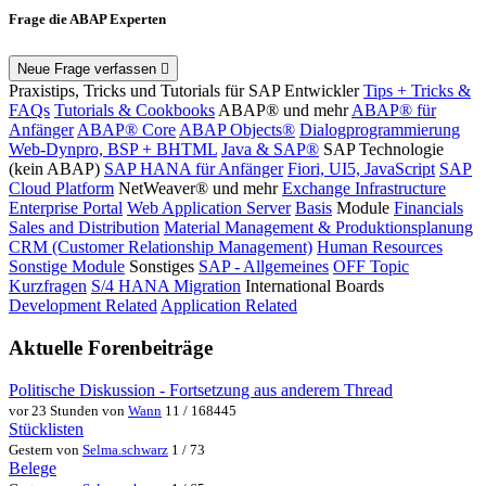
Frage die ABAP Experten
Neue Frage verfassen
Praxistips, Tricks und Tutorials für SAP Entwickler
Tips + Tricks &
FAQs
Tutorials & Cookbooks
ABAP® und mehr
ABAP® für
Anfänger
ABAP® Core
ABAP Objects®
Dialogprogrammierung
Web-Dynpro, BSP + BHTML
Java & SAP®
SAP Technologie
(kein ABAP)
SAP HANA für Anfänger
Fiori, UI5, JavaScript
SAP
Cloud Platform
NetWeaver® und mehr
Exchange Infrastructure
Enterprise Portal
Web Application Server
Basis
Module
Financials
Sales and Distribution
Material Management & Produktionsplanung
CRM (Customer Relationship Management)
Human Resources
Sonstige Module
Sonstiges
SAP - Allgemeines
OFF Topic
Kurzfragen
S/4 HANA Migration
International Boards
Development Related
Application Related
Aktuelle Forenbeiträge
Politische Diskussion - Fortsetzung aus anderem Thread
vor 23 Stunden von
Wann
11 / 168445
Stücklisten
Gestern von
Selma.schwarz
1 / 73
Belege